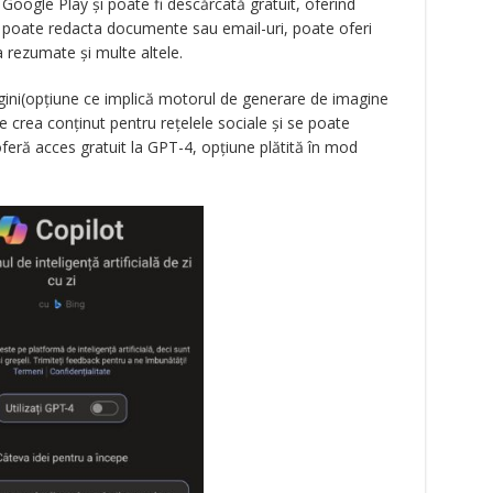
Google Play și poate fi descărcată gratuit, oferind
ini, poate redacta documente sau email-uri, poate oferi
ea rezumate și multe altele.
gini(opțiune ce implică motorul de generare de imagine
 crea conținut pentru rețelele sociale și se poate
eră acces gratuit la GPT-4, opțiune plătită în mod