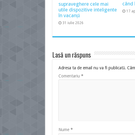
când î
supraveghere cele mai
utile dispozitive inteligente
17 ap
în vacanță
31 iulie 2026
Lasă un răspuns
Adresa ta de email nu va fi publicată.
Câmp
Comentariu
*
Nume
*