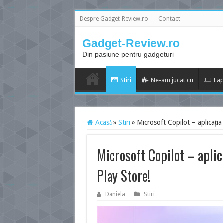
Despre Gadget-Review.ro
Contact
Gadget-Review.ro
Din pasiune pentru gadgeturi
Stiri
Ne-am jucat cu
Lap
Acasă
»
Stiri
»
Microsoft Copilot – aplicația
Microsoft Copilot – aplic
Play Store!
Daniela
Stiri