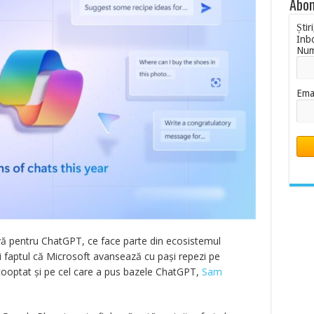
Abon
Știr
Inb
Nu
Ema
ivă pentru ChatGPT, ce face parte din ecosistemul
i faptul că Microsoft avansează cu pași repezi pe
 cooptat și pe cel care a pus bazele ChatGPT,
Sam