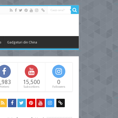
e
Gadgeturi din China
,983
15,500
0
Prieteni
Subscribers
Followers