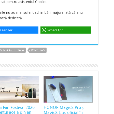
at pentru asistentul Copilot.
rile nu au mai suferit schimbări majore iată că anul
tastă dedicată.
ssenger
WhatsApp
IGENTA ARTIFICIALA
WINDOWS
i Fan Festival 2026:
HONOR Magic8 Pro și
tul acela din an
Magic8 Lite, oficial în