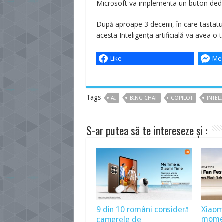
Microsoft va implementa un buton dedic
După aproape 3 decenii, în care tastatu
acesta Inteligența artificială va avea o 
Like
Me
Tags
AI
BING CHAT
COPILOT
INTEL
S-ar putea să te intereseze și :
9 din 10 români consideră
Xiaom
momen
camerele de