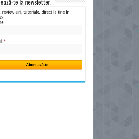
ează-te la newsletter!
i, review-uri, tutoriale, direct la tine în
ox.
me
*
il