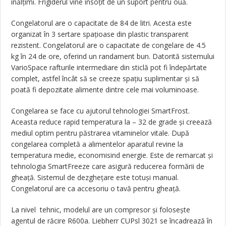
înălțimi. Frigiderul vine însoțit de un suport pentru ouă.
Congelatorul are o capacitate de 84 de litri. Acesta este
organizat în 3 sertare spațioase din plastic transparent
rezistent. Congelatorul are o capacitate de congelare de 4.5
kg în 24 de ore, oferind un randament bun. Datorită sistemului
VarioSpace rafturile intermediare din sticlă pot fi îndepărtate
complet, astfel încât să se creeze spațiu suplimentar și să
poată fi depozitate alimente dintre cele mai voluminoase.
Congelarea se face cu ajutorul tehnologiei SmartFrost.
Aceasta reduce rapid temperatura la – 32 de grade și creează
mediul optim pentru păstrarea vitaminelor vitale. După
congelarea completă a alimentelor aparatul revine la
temperatura medie, economisind energie. Este de remarcat și
tehnologia SmartFreeze care asigură reducerea formării de
gheață. Sistemul de dezghețare este totuși manual.
Congelatorul are ca accesoriu o tavă pentru gheață.
La nivel tehnic, modelul are un compresor și folosește
agentul de răcire R600a. Liebherr CUPsl 3021 se încadrează în