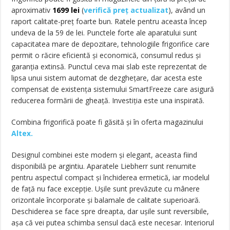
aproximativ
1699
lei
(
verifică preț actualizat
), având un
raport calitate-preț foarte bun. Ratele pentru aceasta încep
undeva de la 59 de lei. Punctele forte ale aparatului sunt
capacitatea mare de depozitare, tehnologiile frigorifice care
permit o răcire eficientă și economică, consumul redus și
garanția extinsă. Punctul ceva mai slab este reprezentat de
lipsa unui sistem automat de dezghețare, dar acesta este
compensat de existența sistemului SmartFreeze care asigură
reducerea formării de gheață. Investiția este una inspirată.
Combina frigorifică poate fi găsită și în oferta magazinului
Altex.
Designul combinei este modern și elegant, aceasta fiind
disponibilă pe argintiu. Aparatele Liebherr sunt renumite
pentru aspectul compact și închiderea ermetică, iar modelul
de față nu face excepție. Ușile sunt prevăzute cu mânere
orizontale încorporate și balamale de calitate superioară.
Deschiderea se face spre dreapta, dar ușile sunt reversibile,
așa că vei putea schimba sensul dacă este necesar. Interiorul