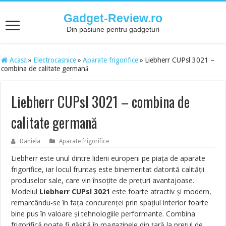
Gadget-Review.ro
Din pasiune pentru gadgeturi
Acasă
»
Electrocasnice
»
Aparate frigorifice
»
Liebherr CUPsl 3021 –
combina de calitate germană
Liebherr CUPsl 3021 – combina de
calitate germană
Daniela
Aparate frigorifice
Liebherr este unul dintre liderii europeni pe piața de aparate
frigorifice, iar locul fruntaș este binemeritat datorită calității
produselor sale, care vin însoțite de prețuri avantajoase.
Modelul
Liebherr CUPsl 3021
este foarte atractiv și modern,
remarcându-se în fața concurenței prin spațiul interior foarte
bine pus în valoare și tehnologiile performante. Combina
frigorifică poate fi găsită în magazinele din țară la prețul de