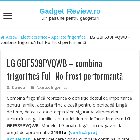
Gadget-Review.ro
Din pasiune pentru gadgeturi
Acasă
»
Electrocasnice
»
Aparate frigorifice
»
LG GBF539PVQWB –
combina frigorifică Full No Frost performantă
LG GBF539PVQWB – combina
frigorifică Full No Frost performantă
Daniela
Aparate frigorifice
Combina frigorifică reprezintă o achiziție destul de importantă
pentru familie, aceasta fiind aleasă pentru o perioadă lungă
de timp, de calitatea ei depinzând siguranța alimentelor
pentru întreaga familie. Un model demn de încredere este
LG
GBF539PVQWB.
Modelul LG poate fi găsit în magazine la
prețul de aproximativ
2199
lei
(
verifică preț
actualizat
). Pentru cei care vor să cumpere combina în rate,