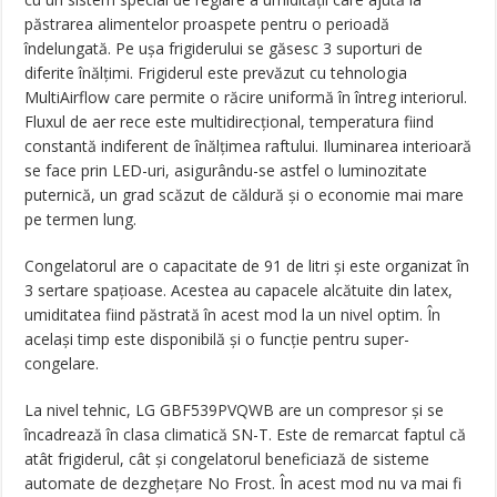
păstrarea alimentelor proaspete pentru o perioadă
îndelungată. Pe ușa frigiderului se găsesc 3 suporturi de
diferite înălțimi. Frigiderul este prevăzut cu tehnologia
MultiAirflow care permite o răcire uniformă în întreg interiorul.
Fluxul de aer rece este multidirecțional, temperatura fiind
constantă indiferent de înălțimea raftului. Iluminarea interioară
se face prin LED-uri, asigurându-se astfel o luminozitate
puternică, un grad scăzut de căldură și o economie mai mare
pe termen lung.
Congelatorul are o capacitate de 91 de litri și este organizat în
3 sertare spațioase. Acestea au capacele alcătuite din latex,
umiditatea fiind păstrată în acest mod la un nivel optim. În
același timp este disponibilă și o funcție pentru super-
congelare.
La nivel tehnic, LG GBF539PVQWB are un compresor și se
încadrează în clasa climatică SN-T. Este de remarcat faptul că
atât frigiderul, cât și congelatorul beneficiază de sisteme
automate de dezghețare No Frost. În acest mod nu va mai fi