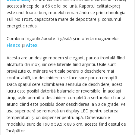
acestea încep de la 66 de lei pe lună. Raportul calitate-preț
este unul foarte bun, modelul remarcându-se prin tehnologia
Full No Frost, capacitatea mare de depozitare și consumul
energetic redus.
Combina frigorificăpoate fi găsită și în oferta magazinelor
Flanco
și
Altex.
Acesta are un design modern și elegant, partea frontală fiind
alcătuită din inox, iar cele laterale fiind argintii. Ușile sunt
prevăzute cu mânere verticale pentru o deschidere mai
confortabilă, iar deschiderea se face spre partea dreaptă.
Dacă spațiul cere schimbarea sensului de deschidere, acest
lucru este posibil datorită balamalelor reversibile. În același
timp, ușile permit o deschidere completă a sertarelor chiar și
atunci când este posibilă doar deschiderea la 90 de grade. Pe
ușa superioară se remarcă un display LED pentru setarea
temperaturii și un dispenser pentru apă. Dimensiunile
modelului sunt de 190 x 59.5 x 68.6 cm, acesta fiind destul de
încăpător.