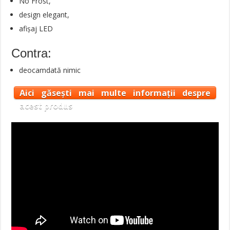
No Frost,
design elegant,
afișaj LED
Contra:
deocamdată nimic
Aici găsești mai multe informații despre
acest produs