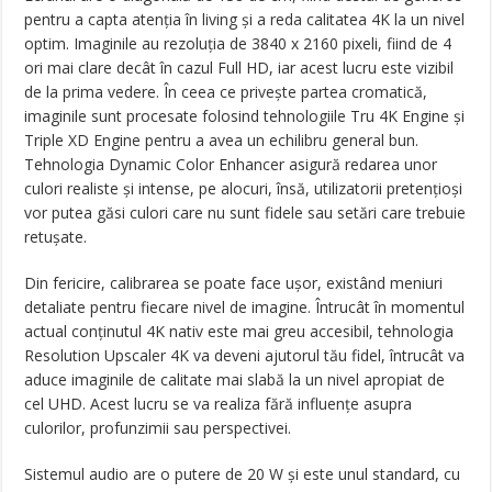
pentru a capta atenția în living și a reda calitatea 4K la un nivel
optim. Imaginile au rezoluția de 3840 x 2160 pixeli, fiind de 4
ori mai clare decât în cazul Full HD, iar acest lucru este vizibil
de la prima vedere. În ceea ce privește partea cromatică,
imaginile sunt procesate folosind tehnologiile Tru 4K Engine și
Triple XD Engine pentru a avea un echilibru general bun.
Tehnologia Dynamic Color Enhancer asigură redarea unor
culori realiste și intense, pe alocuri, însă, utilizatorii pretențioși
vor putea găsi culori care nu sunt fidele sau setări care trebuie
retușate.
Din fericire, calibrarea se poate face ușor, existând meniuri
detaliate pentru fiecare nivel de imagine. Întrucât în momentul
actual conținutul 4K nativ este mai greu accesibil, tehnologia
Resolution Upscaler 4K va deveni ajutorul tău fidel, întrucât va
aduce imaginile de calitate mai slabă la un nivel apropiat de
cel UHD. Acest lucru se va realiza fără influențe asupra
culorilor, profunzimii sau perspectivei.
Sistemul audio are o putere de 20 W și este unul standard, cu