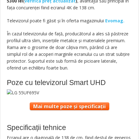
5300
lei
(
verifică preț actualizat
)
, avantajul său principal în
fața concurenței fiind ecranul 4K de 138 cm.
Televizorul poate fi găsit și în oferta magazinului
Evomag.
În cazul televizorului de față, producătorul a ales să păstreze
profilul ultra slim, inserțiile metalice și materialele premium.
Rama are o grosime de doar câțiva mm, părând că are
simplul rol de a acoperi marginile ecranului cu un strat subțire
protector. Suportul este sub formă de picioare laterale,
oferind un echilibru foarte bun.
Poze cu televizorul Smart UHD
Mai multe poze și specificații
Specificații tehnice
Ecranul are o diagonală de 138 de cm, fiind destul de generos