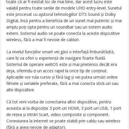
toate că ar fi existat loc de mai bine, dar acest lucru este
valabil pentru toate seriile de modele UHD entry-level. Sunetul
este procesat cu ajutorul tehnologiilor DTS Sound și Dolby
Digital, însă pentru a beneficia de un sunet mai puternic și mai
amplu poți opta pentru un soundbar sau un sistem audio
extern. Sistemul audio se poate conecta la aceste dispozitive
wireless, fără a mai fi nevoie de cabluri.
La nivelul funcțiilor smart vei găsi o interfață îmbunătățită,
care îți va oferi o experiență de navigare foarte fluidă.
Sistemul de operare webOS este și mai prietenos decât era
deja, oferindu-ți un acces rapid la orice tip de conținut.
Aplicațiile vor rula cursiv și fără lag și vei putea urmări online
filmele și serialele preferate, fără a mai conecta stick-uri sau
alte dispozitive.
Că tot veni vorba de conectarea altor dispozitive, pentru
aceasta ai la dispoziție 3 port-uri HDMI, 3 port-uri USB, 1 port
de rețea și intrări Scart, video composite și component.
Conexiunea la internet se poate stabili prin cablu sau wireless
(fără a avea nevoie de adaptor).