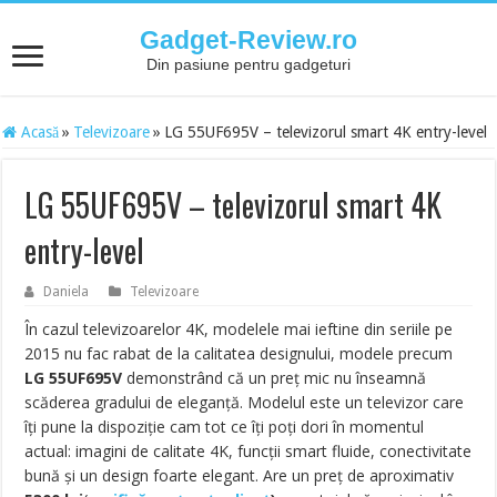
Gadget-Review.ro
Din pasiune pentru gadgeturi
Acasă
»
Televizoare
»
LG 55UF695V – televizorul smart 4K entry-level
LG 55UF695V – televizorul smart 4K
entry-level
Daniela
Televizoare
În cazul televizoarelor 4K, modelele mai ieftine din seriile pe
2015 nu fac rabat de la calitatea designului, modele precum
LG 55UF695V
demonstrând că un preț mic nu înseamnă
scăderea gradului de eleganță. Modelul este un televizor care
îți pune la dispoziție cam tot ce îți poți dori în momentul
actual: imagini de calitate 4K, funcții smart fluide, conectivitate
bună și un design foarte elegant. Are un preț de aproximativ