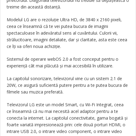
privitorului. Diagonala televizorului nu trebuie să depășească o
treime din această distanță.
Modelul LG are o rezoluție Ultra HD, de 3840 x 2160 pixeli,
ceea ce înseamnă că te vei putea bucura de imagini
spectaculoase în adevăratul sens al cuvântului. Culorii vii,
strălucitoare, imagini detaliate, dar și claritate, asta este ceea
ce îți va oferi noua achiziție.
Sistemul de operare webOS 2.0 a fost conceput pentru o
experiență cât mai plăcută și mai accesibilă în utilizare.
La capitolul sonorizare, televizorul vine cu un sistem 2.1 de
20W, ce asigură suficientă putere pentru a te putea bucura de
filmele sau muzica preferată.
Televizorul LG este un model Smart, cu Wi-Fi Integrat, ceea
ce înseamnă că nu mai necesită acel adaptor pentru a te
conecta la internet. La capitolul conectivitate, gama bogată și
foarte variată impresionează prin: cele două porturi HDMI, o
intrare USB 2.0, o intrare video component, o intrare video