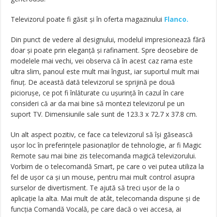
Televizorul poate fi găsit și în oferta magazinului
Flanco.
Din punct de vedere al designului, modelul impresionează fără
doar și poate prin eleganță și rafinament. Spre deosebire de
modelele mai vechi, vei observa că în acest caz rama este
ultra slim, panoul este mult mai îngust, iar suportul mult mai
finuț. De această dată televizorul se sprijină pe două
piciorușe, ce pot fi înlăturate cu ușurință în cazul în care
consideri că ar da mai bine să montezi televizorul pe un
suport TV. Dimensiunile sale sunt de 123.3 x 72.7 x 37.8 cm.
Un alt aspect pozitiv, ce face ca televizorul să își găsească
ușor loc în preferințele pasionaților de tehnologie, ar fi Magic
Remote sau mai bine zis telecomanda magică televizorului.
Vorbim de o telecomandă Smart, pe care o vei putea utiliza la
fel de ușor ca și un mouse, pentru mai mult control asupra
surselor de divertisment. Te ajută să treci ușor de la o
aplicație la alta. Mai mult de atât, telecomanda dispune și de
funcția Comandă Vocală, pe care dacă o vei accesa, ai