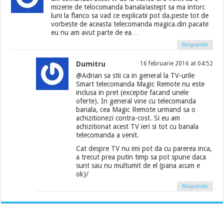
mizerie de telocomanda banala!astept sa ma intorc
luni la flanco sa vad ce explicatii pot da.peste tot de
vorbeste de aceasta telecomanda magica.din pacate
eu nu am avut parte de ea…
Răspunde
Dumitru
16 februarie 2016 at 04:52
@Adrian sa stii ca in general la TV-urile
Smart telecomanda Magic Remote nu este
inclusa in pret (exceptie facand unele
oferte). In general vine cu telecomanda
banala, cea Magic Remote urmand sa o
achizitionezi contra-cost. Si eu am
achizitionat acest TV ieri si tot cu banala
telecomanda a venit.
Cat despre TV nu imi pot da cu parerea inca,
a trecut prea putin timp sa pot spune daca
sunt sau nu multumit de el (pana acum e
ok)/
Răspunde