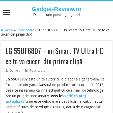
Gadget-Review.ro
Din pasiune pentru gadgeturi
Acasă
»
Televizoare
»
LG 55UF6807 – un Smart TV Ultra HD ce te va
cuceri din prima clipă
LG 55UF6807 – un Smart TV Ultra HD
ce te va cuceri din prima clipă
Daniela
Televizoare
LG 55UF6807
este un televizor cu o diagonală generoasă, ce
face parte din gama lansată de producătorul corean în 2015,
ceea ce înseamnă că vine echipat cu cele mai noi tehnologii.
Are un preț de aproximativ
3999
lei
(
verifică preț
actualizat
)și nu este deloc mare dacă luăm în calcul faptul
că beneficiază de rezoluție Ultra HD, dar și de o diagonală
generoasă.