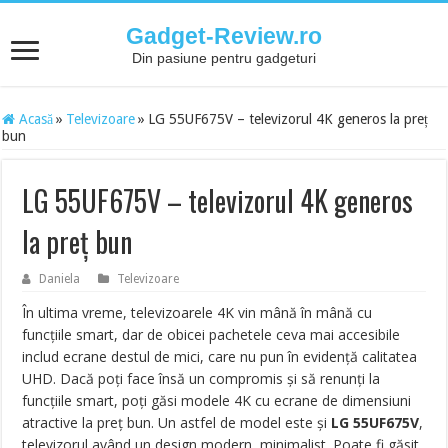
Gadget-Review.ro
Din pasiune pentru gadgeturi
Acasă
»
Televizoare
»
LG 55UF675V – televizorul 4K generos la preț
bun
LG 55UF675V – televizorul 4K generos
la preț bun
Daniela
Televizoare
În ultima vreme, televizoarele 4K vin mână în mână cu
funcțiile smart, dar de obicei pachetele ceva mai accesibile
includ ecrane destul de mici, care nu pun în evidență calitatea
UHD. Dacă poți face însă un compromis și să renunți la
funcțiile smart, poți găsi modele 4K cu ecrane de dimensiuni
atractive la preț bun. Un astfel de model este și
LG 55UF675V
,
televizorul având un design modern, minimalist. Poate fi găsit