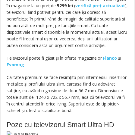
în magazine la un preț de
5299
lei
(
verifică preț actualizat
),
televizorul fiind potrivit pentru cei care își doresc să
beneficieze în primul rând de imagini de calitate superioară și
nu pun atât de mult preț pe funcțiile smart. Cu toate
dispozitivele smart disponibile la momentul actual, acest lucru
poate fi trecut mai ușor cu vederea, deși unii utilizatori ar
putea considera asta un argument contra achiziției.
Televizorul poate fi găsit și în oferta magazinelor
Flanco
și
Evomag.
Calitatea premium se face resimțită prin intermediul inserțiilor
metalice și profilului ultra slim, carcasa fiind cu adevărat
subțire, ea având o grosime de doar 56.7 mm. Dimensiunile
totale sunt de 1240 x 722 x 56.7 mm, așa că televizorul va fi
în centrul atenției în orice living. Suportul este de tip picior-
schelet și oferă o stabilitate bună.
Poze cu televizorul Smart Ultra HD