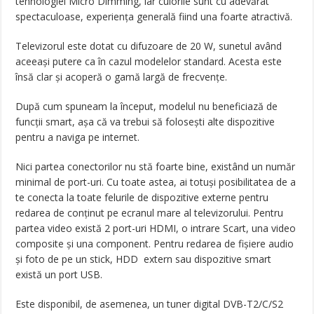
tehnologiei Micro Dimming, iar culorile sunt cu adevărat
spectaculoase, experiența generală fiind una foarte atractivă.
Televizorul este dotat cu difuzoare de 20 W, sunetul având
aceeași putere ca în cazul modelelor standard. Acesta este
însă clar și acoperă o gamă largă de frecvențe.
După cum spuneam la început, modelul nu beneficiază de
funcții smart, așa că va trebui să folosești alte dispozitive
pentru a naviga pe internet.
Nici partea conectorilor nu stă foarte bine, existând un număr
minimal de port-uri. Cu toate astea, ai totuși posibilitatea de a
te conecta la toate felurile de dispozitive externe pentru
redarea de conținut pe ecranul mare al televizorului. Pentru
partea video există 2 port-uri HDMI, o intrare Scart, una video
composite și una component. Pentru redarea de fișiere audio
și foto de pe un stick, HDD extern sau dispozitive smart
există un port USB.
Este disponibil, de asemenea, un tuner digital DVB-T2/C/S2