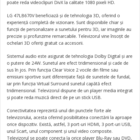
poate reda videoclipuri DivX la calitate 1080 pixeli HD.
LG 47LB670V beneficiază și de tehnologia 3D, oferind o
experiență completă de vizionare. Sunt disponibile chiar și
funcții de personalizare a sunetului pentru 3D, iar imaginile au
precizie și profunzime remarcabile. Televizorul vine însoțit de
ochelari 3D oferiți gratuit ca accesorii.
Sistemul audio este asigurat de tehnologia Dolby Digital și are
o putere de 24W. Sunetul are efect tridimensional și cade de
sus în jos. Prin funcția Clear Voice 2 vocile din filme sau
emisiuni sportive sunt diferențiate față de sunetele de fundal,
iar prin funcția Virtual Surround sunetul capătă efect
tridimensional. Televizorul dispune de un player media integrat
și poate reda muzică direct de pe un stick USB.
Conectivitatea reprezintă unul din punctele forte ale
televizorului, acesta oferind posibilitatea conectării la aproape
orice dispozitiv. Există, astfel, 3 port-uri HDMI, 3 port-uri USB,
unul Scart, unul component și unul video composite.
Televizorul se poate conecta la orice player Blu-Ray sau DVD,