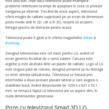
este unul bun, chiar dacă televizorul poate întâmpina
probleme referitoare la timpii de așteptare în ceea ce privește
navigarea pe internet. Trecând de acest aspect, televizorul
oferă imagini de calitate superioară pe un ecran de dimensiuni
peste medie atât în 2D, cât și în 3D, reușind să acopere
întregul spectru de distracție pentru acasă.
Televizorul poate fi găsit și în oferta magazinelor
Altex
și
Evomag.
Designul televizorului este cel clasic pentru LG, având un
ecran generos încadrat de o ramă subțire. Carcasa este
argintie și este alcătuită dintr-un plastic de calitate. Logo-ul LG
este singura pată de culoare, designul urmărind să nu distragă
cu nimic atenția utilizatorului. Televizorul se fixează prin
intermediul a două picioare plasate lateral și care asigură o
stabilitate bună. Având dimensiunile de 1059.9 x 621 x 55.1
mm, se remarcă faptul că televizorul are un aspect slim, în
ciuda dimensiunilor generoase.
Poze cu televizorul Smart 3D LG