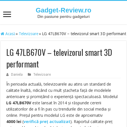
Gadget-Review.ro
Din pasiune pentru gadgeturi
Acasă
»
Televizoare
»
LG 47LB670V – televizorul smart 3D performant
LG 47LB670V – televizorul smart 3D
performant
Daniela
Televizoare
În perioada actuală, televizoarele au atins un standard de
calitate înaltă, ridicând cu mult ștacheta față de modelele
anterioare și promițând o experiență spectaculoasă. Modelul
LG 47LB670V
este lansat în 2014 și răspunde cererii
utilizatorilor de a fi în pas cu trendurile din social media și
online. Prețul pentru modelul LG este de aproximativ
4000
lei
(
verifică preț actualizat
). Raportul calitate-preț