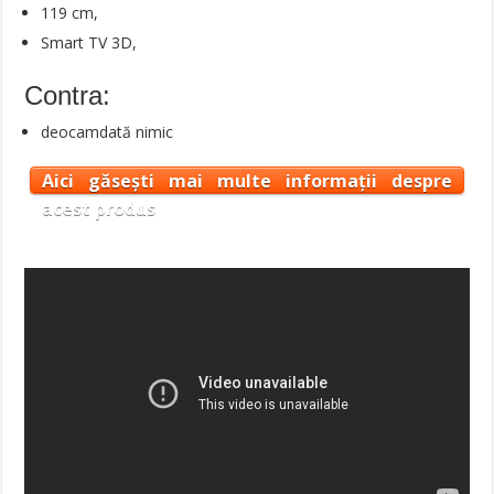
119 cm,
Smart TV 3D,
Contra:
deocamdată nimic
Aici găsești mai multe informații despre
acest produs