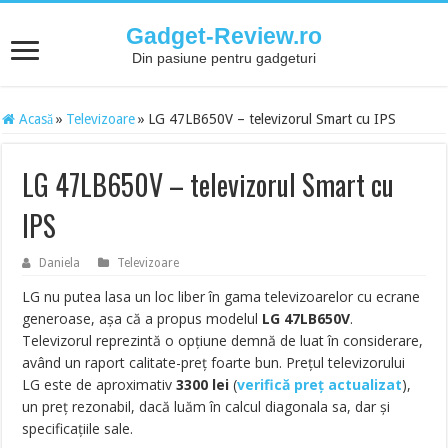
Gadget-Review.ro
Din pasiune pentru gadgeturi
Acasă
»
Televizoare
»
LG 47LB650V – televizorul Smart cu IPS
LG 47LB650V – televizorul Smart cu
IPS
Daniela
Televizoare
LG nu putea lasa un loc liber în gama televizoarelor cu ecrane
generoase, așa că a propus modelul
LG 47LB650V
.
Televizorul reprezintă o opțiune demnă de luat în considerare,
având un raport calitate-preț foarte bun. Prețul televizorului
LG este de aproximativ
3300
lei
(
verifică preț actualizat
),
un preț rezonabil, dacă luăm în calcul diagonala sa, dar și
specificațiile sale.