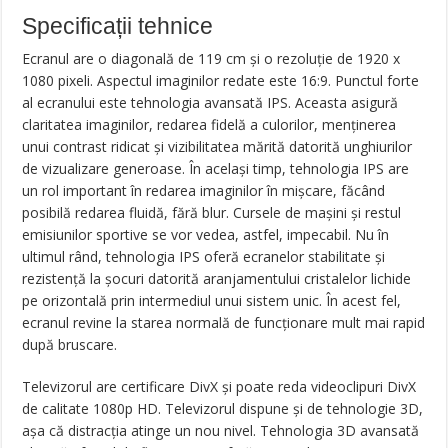
Specificații tehnice
Ecranul are o diagonală de 119 cm și o rezoluție de 1920 x
1080 pixeli. Aspectul imaginilor redate este 16:9. Punctul forte
al ecranului este tehnologia avansată IPS. Aceasta asigură
claritatea imaginilor, redarea fidelă a culorilor, menținerea
unui contrast ridicat și vizibilitatea mărită datorită unghiurilor
de vizualizare generoase. În același timp, tehnologia IPS are
un rol important în redarea imaginilor în mișcare, făcând
posibilă redarea fluidă, fără blur. Cursele de mașini și restul
emisiunilor sportive se vor vedea, astfel, impecabil. Nu în
ultimul rând, tehnologia IPS oferă ecranelor stabilitate și
rezistență la șocuri datorită aranjamentului cristalelor lichide
pe orizontală prin intermediul unui sistem unic. În acest fel,
ecranul revine la starea normală de funcționare mult mai rapid
după bruscare.
Televizorul are certificare DivX şi poate reda videoclipuri DivX
de calitate 1080p HD. Televizorul dispune și de tehnologie 3D,
așa că distracția atinge un nou nivel. Tehnologia 3D avansată