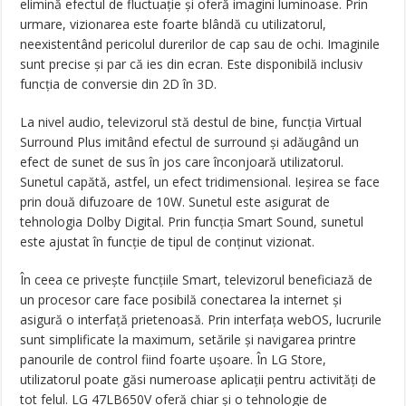
elimină efectul de fluctuație și oferă imagini luminoase. Prin
urmare, vizionarea este foarte blândă cu utilizatorul,
neexistentând pericolul durerilor de cap sau de ochi. Imaginile
sunt precise și par că ies din ecran. Este disponibilă inclusiv
funcția de conversie din 2D în 3D.
La nivel audio, televizorul stă destul de bine, funcția Virtual
Surround Plus imitând efectul de surround și adăugând un
efect de sunet de sus în jos care înconjoară utilizatorul.
Sunetul capătă, astfel, un efect tridimensional. Ieșirea se face
prin două difuzoare de 10W. Sunetul este asigurat de
tehnologia Dolby Digital. Prin funcția Smart Sound, sunetul
este ajustat în funcție de tipul de conținut vizionat.
În ceea ce privește funcțiile Smart, televizorul beneficiază de
un procesor care face posibilă conectarea la internet și
asigură o interfață prietenoasă. Prin interfața webOS, lucrurile
sunt simplificate la maximum, setările și navigarea printre
panourile de control fiind foarte ușoare. În LG Store,
utilizatorul poate găsi numeroase aplicații pentru activități de
tot felul. LG 47LB650V oferă chiar și o tehnologie de