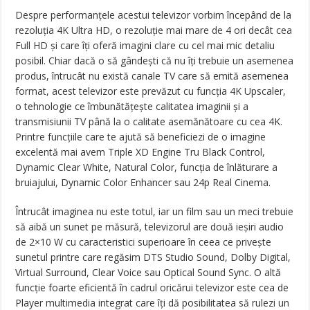
Despre performanţele acestui televizor vorbim începând de la
rezoluţia 4K Ultra HD, o rezoluţie mai mare de 4 ori decât cea
Full HD şi care îţi oferă imagini clare cu cel mai mic detaliu
posibil. Chiar dacă o să gândeşti că nu îţi trebuie un asemenea
produs, întrucât nu există canale TV care să emită asemenea
format, acest televizor este prevăzut cu funcţia 4K Upscaler,
o tehnologie ce îmbunătăţeşte calitatea imaginii şi a
transmisiunii TV până la o calitate asemănătoare cu cea 4K.
Printre funcţiile care te ajută să beneficiezi de o imagine
excelentă mai avem Triple XD Engine Tru Black Control,
Dynamic Clear White, Natural Color, funcţia de înlăturare a
bruiajului, Dynamic Color Enhancer sau 24p Real Cinema.
Întrucât imaginea nu este totul, iar un film sau un meci trebuie
să aibă un sunet pe măsură, televizorul are două ieşiri audio
de 2×10 W cu caracteristici superioare în ceea ce priveşte
sunetul printre care regăsim DTS Studio Sound, Dolby Digital,
Virtual Surround, Clear Voice sau Optical Sound Sync. O altă
funcţie foarte eficientă în cadrul oricărui televizor este cea de
Player multimedia integrat care îţi dă posibilitatea să rulezi un