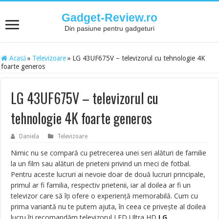
Gadget-Review.ro
Din pasiune pentru gadgeturi
Acasă
»
Televizoare
»
LG 43UF675V – televizorul cu tehnologie 4K
foarte generos
LG 43UF675V – televizorul cu
tehnologie 4K foarte generos
Daniela
Televizoare
Nimic nu se compară cu petrecerea unei seri alături de familie
la un film sau alături de prieteni privind un meci de fotbal.
Pentru aceste lucruri ai nevoie doar de două lucruri principale,
primul ar fi familia, respectiv prietenii, iar al doilea ar fi un
televizor care să îţi ofere o experienţă memorabilă. Cum cu
prima variantă nu te putem ajuta, în ceea ce priveşte al doilea
lucru îţi recomandăm televizorul LED Ultra HD
LG