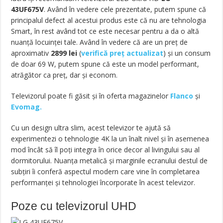
43UF675V
. Având în vedere cele prezentate, putem spune că
principalul defect al acestui produs este că nu are tehnologia
Smart, în rest având tot ce este necesar pentru a da o altă
nuanţă locuinţei tale. Având în vedere că are un preţ de
aproximativ
2899
lei
(
verifică preț actualizat
) şi un consum
de doar 69 W, putem spune că este un model performant,
atrăgător ca preţ, dar şi econom.
Televizorul poate fi găsit și în oferta magazinelor
Flanco
și
Evomag.
Cu un design ultra slim, acest televizor te ajută să
experimentezi o tehnologie 4K la un înalt nivel şi în asemenea
mod încât să îl poţi integra în orice decor al livingului sau al
dormitorului. Nuanţa metalică şi marginile ecranului destul de
subţiri îi conferă aspectul modern care vine în completarea
performanţei şi tehnologiei încorporate în acest televizor.
Poze cu televizorul UHD