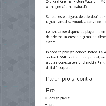
24p Real Cinema, Picture Wizard II, MCI
o imagine cât mai naturală.
Sunetul este asigurat de cele două box
Digital, Virtual Surround, Clear Voice I
LG 42LN5400 dispune de player multime
de cele mai interesante și mai noi film
extern.
În ceea ce privește conectivitatea, LG 
porturi
HDMI
, o intrare component, un
a putea conecta telefonul mobil). Pentr
digital încorporat.
Păreri pro şi contra
Pro
design plăcut,
preț,