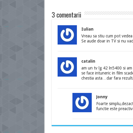
3 comentarii
Iulian
Vreau sa stiu cum pot vedea 
Se aude doar in TV si nu vad
catalin
am un tv lg 42 ln5400 si am 
se face intuneric in film sca
chestia asta…dar fara rezul
Jonny
Foarte simplu,dezac
functie este preactiv