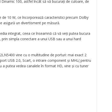
 Dinamic 100, astfel încât să vă bucurați de culoare, de
e de 10 W, ce încorporează caracteristici precum Dolby
I ce asigură un divertisment pe măsură.
dia integrat, ceea ce înseamnă că vă veți putea bucura
e, prin simpla conectare a unui USB sau a unui hard
42LN5400 vine cu o multitudine de porturi: mai exact 2
 port USB 2.0, Scart, o intrare component și MHL( pentru
u a putea vedea canalele în format HD, vine și cu tuner