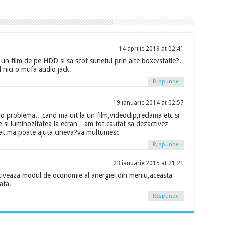
14 aprilie 2019 at 02:41
un film de pe HDD si sa scot sunetul prin alte boxe/statie?.
 nici o mufa audio jack.
Răspunde
19 ianuarie 2014 at 02:57
o problema…cand ma uit la un film,videoclip,reclama etc si
de si luminozitatea la ecran…am tot cautat sa dezactivez
tat.ma poate ajuta cineva?va multumesc
Răspunde
23 ianuarie 2015 at 21:21
tiveaza modul de oconomie al anergiei din meniu,aceasta
ata.
Răspunde