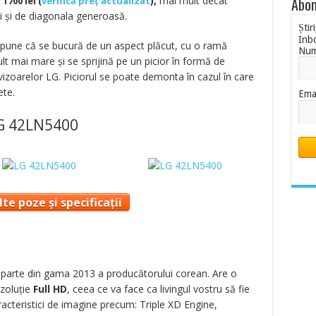
v
),
mai mult decât
Abon
1700
lei (
verifică preț actualizat
ii și de diagonala generoasă.
Știr
Inb
 spune că se bucură de un aspect plăcut, cu o ramă
Nu
lt mai mare și se sprijină pe un picior în formă de
levizoarelor LG. Piciorul se poate demonta în cazul în care
ete.
Ema
LG 42LN5400
te poze și specificații
 parte din gama 2013 a producătorului corean. Are o
ezoluție
Full HD
, ceea ce va face ca livingul vostru să fie
acteristici de imagine precum: Triple XD Engine,