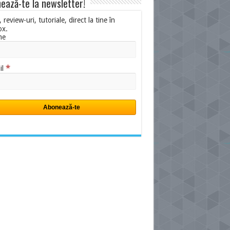
ează-te la newsletter!
i, review-uri, tutoriale, direct la tine în
ox.
me
*
il