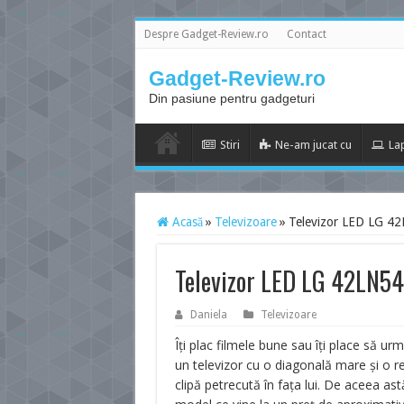
Despre Gadget-Review.ro
Contact
Gadget-Review.ro
Din pasiune pentru gadgeturi
Stiri
Ne-am jucat cu
La
Acasă
»
Televizoare
»
Televizor LED LG 4
Televizor LED LG 42LN5
Daniela
Televizoare
Îți plac filmele bune sau îți place să ur
un televizor cu o diagonală mare și o re
clipă petrecută în fața lui. De aceea as