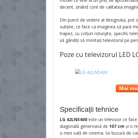
model ce vine la un preț de aproximati
decent, ținând cont de calitatea imagin
Din punct de vedere al designului, pot
subțire, ce face ca imaginea să pară mu
trapez, cu colțuri rotunjite, specific te
vă gândiți să montați televizorul pe per
Poze cu televizorul LED 
Mai mul
Specificații tehnice
LG 42LN5400
este un televizor ce face
diagonală generoasă de
107 cm
și o r
o mini sală de cinema. Se bucură de car