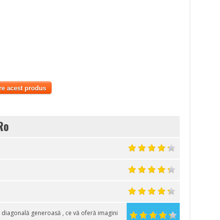
re acest produs
Ro
o diagonală generoasă , ce vă oferă imagini