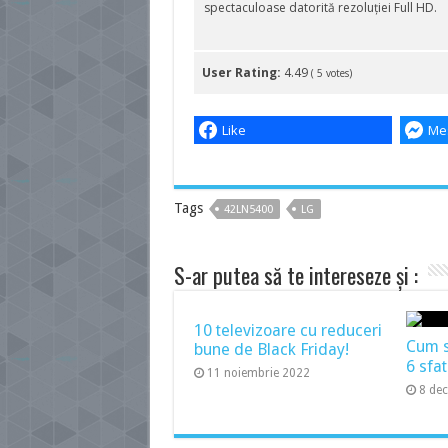
spectaculoase datorită rezoluției Full HD.
User Rating:
4.49
(
5
votes)
Like
Me
Tags
42LN5400
LG
S-ar putea să te intereseze și :
10 televizoare cu reduceri
Cum să
bune de Black Friday!
6 sfat
11 noiembrie 2022
8 de