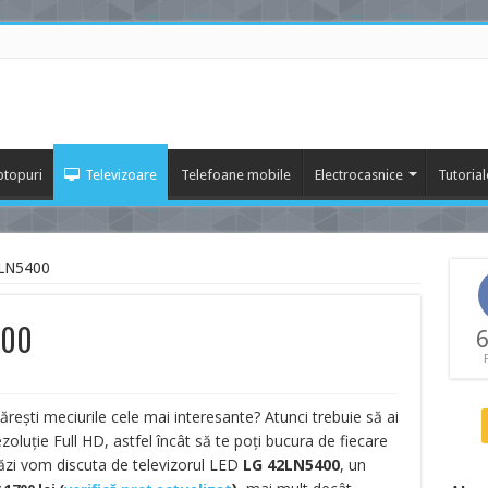
ptopuri
Televizoare
Telefoane mobile
Electrocasnice
Tutorial
2LN5400
400
6
mărești meciurile cele mai interesante? Atunci trebuie să ai
zoluție Full HD, astfel încât să te poți bucura de fiecare
tăzi vom discuta de televizorul LED
LG 42LN5400
, un