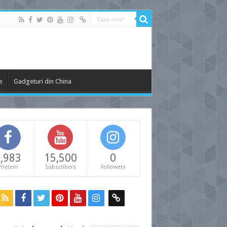
e
Gadgeturi din China
,983
15,500
0
Prieteni
Subscribers
Followers