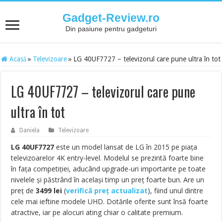
Gadget-Review.ro
Din pasiune pentru gadgeturi
Acasă
»
Televizoare
»
LG 40UF7727 – televizorul care pune ultra în tot
LG 40UF7727 – televizorul care pune
ultra în tot
Daniela
Televizoare
LG 40UF7727
este un model lansat de LG în 2015 pe piața
televizoarelor 4K entry-level. Modelul se prezintă foarte bine
în fața competiției, aducând upgrade-uri importante pe toate
nivelele și păstrând în același timp un preț foarte bun. Are un
preț de
3499
lei
(
verifică preț actualizat
), fiind unul dintre
cele mai ieftine modele UHD. Dotările oferite sunt însă foarte
atractive, iar pe alocuri ating chiar o calitate premium.