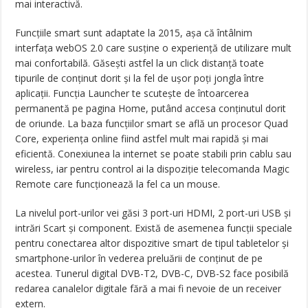
mai interactivă.
Funcțiile smart sunt adaptate la 2015, așa că întâlnim
interfața webOS 2.0 care susține o experiență de utilizare mult
mai confortabilă. Găsești astfel la un click distanță toate
tipurile de conținut dorit și la fel de ușor poți jongla între
aplicații. Funcția Launcher te scutește de întoarcerea
permanentă pe pagina Home, putând accesa conținutul dorit
de oriunde. La baza funcțiilor smart se află un procesor Quad
Core, experiența online fiind astfel mult mai rapidă și mai
eficientă. Conexiunea la internet se poate stabili prin cablu sau
wireless, iar pentru control ai la dispoziție telecomanda Magic
Remote care funcționează la fel ca un mouse.
La nivelul port-urilor vei găsi 3 port-uri HDMI, 2 port-uri USB și
intrări Scart și component. Există de asemenea funcții speciale
pentru conectarea altor dispozitive smart de tipul tabletelor și
smartphone-urilor în vederea preluării de conținut de pe
acestea. Tunerul digital DVB-T2, DVB-C, DVB-S2 face posibilă
redarea canalelor digitale fără a mai fi nevoie de un receiver
extern.