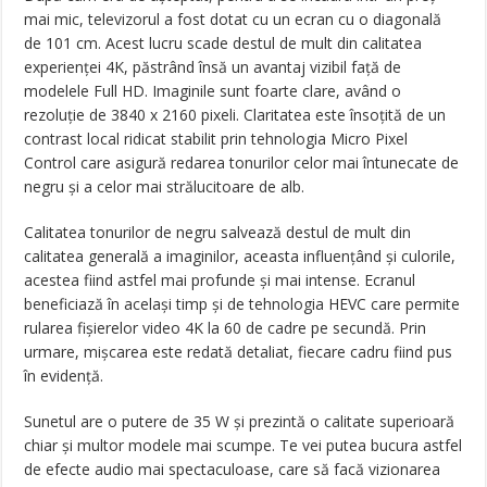
mai mic, televizorul a fost dotat cu un ecran cu o diagonală
de 101 cm. Acest lucru scade destul de mult din calitatea
experienței 4K, păstrând însă un avantaj vizibil față de
modelele Full HD. Imaginile sunt foarte clare, având o
rezoluție de 3840 x 2160 pixeli. Claritatea este însoțită de un
contrast local ridicat stabilit prin tehnologia Micro Pixel
Control care asigură redarea tonurilor celor mai întunecate de
negru și a celor mai strălucitoare de alb.
Calitatea tonurilor de negru salvează destul de mult din
calitatea generală a imaginilor, aceasta influențând și culorile,
acestea fiind astfel mai profunde și mai intense. Ecranul
beneficiază în același timp și de tehnologia HEVC care permite
rularea fișierelor video 4K la 60 de cadre pe secundă. Prin
urmare, mișcarea este redată detaliat, fiecare cadru fiind pus
în evidență.
Sunetul are o putere de 35 W și prezintă o calitate superioară
chiar și multor modele mai scumpe. Te vei putea bucura astfel
de efecte audio mai spectaculoase, care să facă vizionarea