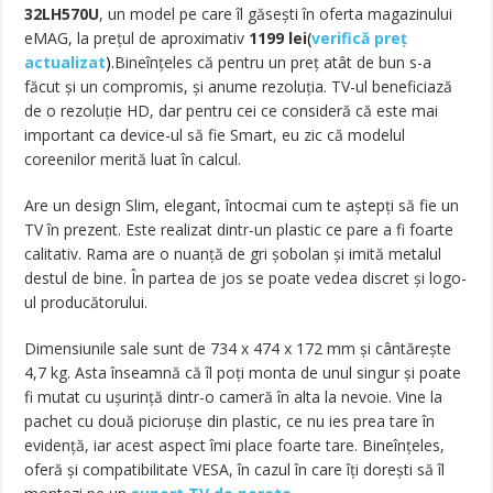
32LH570U
, un model pe care îl găsești în oferta magazinului
eMAG, la prețul de aproximativ
1199 lei
(
verifică preț
actualizat
).
Bineînțeles că pentru un preț atât de bun s-a
făcut și un compromis, și anume rezoluția. TV-ul beneficiază
de o rezoluție HD, dar pentru cei ce consideră că este mai
important ca device-ul să fie Smart, eu zic că modelul
coreenilor merită luat în calcul.
Are un design Slim, elegant, întocmai cum te aștepți să fie un
TV în prezent. Este realizat dintr-un plastic ce pare a fi foarte
calitativ. Rama are o nuanță de gri șobolan și imită metalul
destul de bine. În partea de jos se poate vedea discret și logo-
ul producătorului.
Dimensiunile sale sunt de 734 x 474 x 172 mm și cântărește
4,7 kg. Asta înseamnă că îl poți monta de unul singur și poate
fi mutat cu ușurință dintr-o cameră în alta la nevoie. Vine la
pachet cu două piciorușe din plastic, ce nu ies prea tare în
evidență, iar acest aspect îmi place foarte tare. Bineînțeles,
oferă și compatibilitate VESA, în cazul în care îți dorești să îl