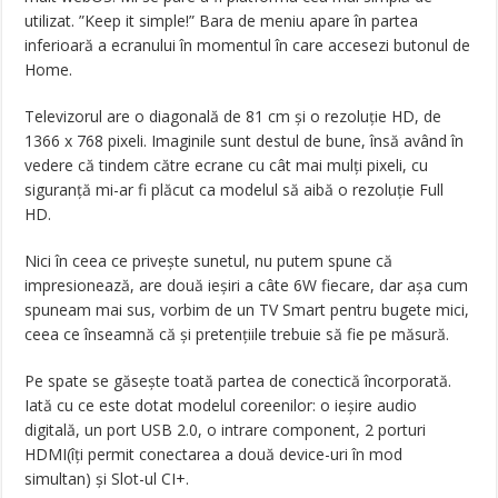
utilizat. ”Keep it simple!” Bara de meniu apare în partea
inferioară a ecranului în momentul în care accesezi butonul de
Home.
Televizorul are o diagonală de 81 cm și o rezoluție HD, de
1366 x 768 pixeli. Imaginile sunt destul de bune, însă având în
vedere că tindem către ecrane cu cât mai mulți pixeli, cu
siguranță mi-ar fi plăcut ca modelul să aibă o rezoluție Full
HD.
Nici în ceea ce privește sunetul, nu putem spune că
impresionează, are două ieșiri a câte 6W fiecare, dar așa cum
spuneam mai sus, vorbim de un TV Smart pentru bugete mici,
ceea ce înseamnă că și pretențiile trebuie să fie pe măsură.
Pe spate se găsește toată partea de conectică încorporată.
Iată cu ce este dotat modelul coreenilor: o ieșire audio
digitală, un port USB 2.0, o intrare component, 2 porturi
HDMI(îți permit conectarea a două device-uri în mod
simultan) și Slot-ul CI+.