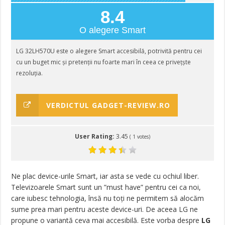
8.4
O alegere Smart
LG 32LH570U este o alegere Smart accesibilă, potrivită pentru cei
cu un buget mic și pretenții nu foarte mari în ceea ce privețște
rezoluția.
VERDICTUL GADGET-REVIEW.RO
User Rating:
3.45
(
1
votes)
Ne plac device-urile Smart, iar asta se vede cu ochiul liber.
Televizoarele Smart sunt un ”must have” pentru cei ca noi,
care iubesc tehnologia, însă nu toți ne permitem să alocăm
sume prea mari pentru aceste device-uri. De aceea LG ne
propune o variantă ceva mai accesibilă. Este vorba despre
LG