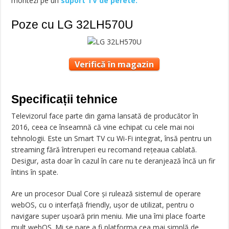
montezi pe un
suport TV de perete.
Poze cu LG 32LH570U
Verifică în magazin
Specificații tehnice
Televizorul face parte din gama lansată de producător în
2016, ceea ce înseamnă că vine echipat cu cele mai noi
tehnologii. Este un Smart TV cu Wi-Fi integrat, însă pentru un
streaming fără întreruperi eu recomand rețeaua cablată.
Desigur, asta doar în cazul în care nu te deranjează încă un fir
întins în spate.
Are un procesor Dual Core și rulează sistemul de operare
webOS, cu o interfață friendly, ușor de utilizat, pentru o
navigare super ușoară prin meniu. Mie una îmi place foarte
mult webOS. Mi se pare a fi platforma cea mai simplă de