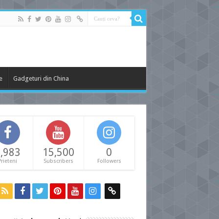
e
Gadgeturi din China
,983
15,500
0
Prieteni
Subscribers
Followers