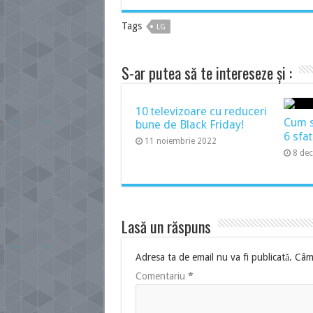
Tags
LG
S-ar putea să te intereseze și :
10 televizoare cu reduceri
Cum să
bune de Black Friday!
6 sfat
11 noiembrie 2022
8 de
Lasă un răspuns
Adresa ta de email nu va fi publicată.
Câmp
Comentariu
*