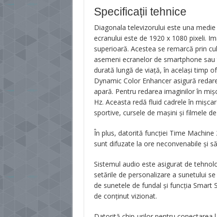
Specificații tehnice
Diagonala televizorului este una medie 
ecranului este de 1920 x 1080 pixeli. Ima
superioară. Acestea se remarcă prin culor
asemeni ecranelor de smartphone sau ta
durată lungă de viață, în același timp of
Dynamic Color Enhancer asigură redarea
apară. Pentru redarea imaginilor în miș
Hz. Aceasta redă fluid cadrele în mișcar
sportive, cursele de mașini și filmele d
În plus, datorită funcției Time Machine 
sunt difuzate la ore neconvenabile și să 
Sistemul audio este asigurat de tehnolo
setările de personalizare a sunetului se
de sunetele de fundal și funcția Smart S
de conținut vizionat.
Datorită chip-urilor pentru conectarea l