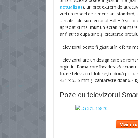
Smart. Acesta poate fi găsit în magazin
actualizat
), un preț extrem de atractiv
vrei un model de dimensiuni standard, te
tari ale sale sunt ecranul Full HD și conec
apreciat și mai mult un ecran mai mare 
ar fi atras după sine și creșterea prețulu
Televizorul poate fi găsit și în oferta 
Televizorul are un design care se remarc
argintiu. Rama care încadrează ecranul e
fixare televizorul folosește două picioa
431 x 55.5 mm și cântărește doar 6.2 kg
Poze cu televizorul Sm
Mai mul