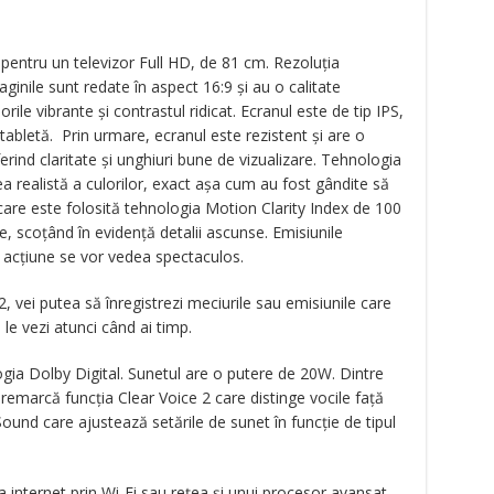
pentru un televizor Full HD, de 81 cm. Rezoluția
ginile sunt redate în aspect 16:9 și au o calitate
ile vibrante și contrastul ridicat. Ecranul este de tip IPS,
bletă. Prin urmare, ecranul este rezistent și are o
erind claritate și unghiuri bune de vizualizare. Tehnologia
 realistă a culorilor, exact așa cum au fost gândite să
care este folosită tehnologia Motion Clarity Index de 100
e, scoțând în evidență detalii ascunse. Emisiunile
e acțiune se vor vedea spectaculos.
2, vei putea să înregistrezi meciurile sau emisiunile care
le vezi atunci când ai timp.
gia Dolby Digital. Sunetul are o putere de 20W. Dintre
 remarcă funcția Clear Voice 2 care distinge vocile față
ound care ajustează setările de sunet în funcție de tipul
a internet prin Wi-Fi sau rețea și unui procesor avansat,