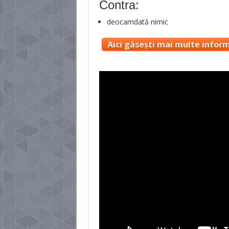
Contra:
deocamdată nimic
Aici găsești mai multe inform