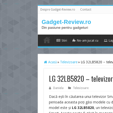
Despre Gadget-Review.ro
Contact
Gadget-Review.ro
Din pasiune pentru gadgeturi
Stiri
Ne-am jucat cu
La
Acasă
»
Televizoare
»
LG 32LB5820 – televi
LG 32LB5820 – televizoru
Daniela
Televizoare
Dacă ești în căutarea unui televizor Sm
perioada aceasta poți găsi modele cu d
model este și
LG 32LB5820
, un televiz