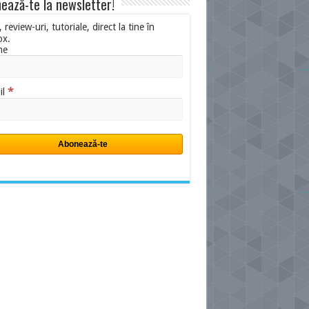
ează-te la newsletter!
i, review-uri, tutoriale, direct la tine în
ox.
me
*
il