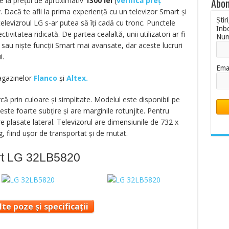
e la prețul de aproximativ
1300
lei
(
verifică preț
Abon
. Dacă te afli la prima experiență cu un televizor Smart și
Știr
levizroul LG s-ar putea să îți cadă cu tronc. Punctele
Inb
tivitatea ridicată. De partea cealaltă, unii utilizatori ar fi
Nu
sau niște funcții Smart mai avansate, dar aceste lucruri
i.
Ema
magazinelor
Flanco
și
Altex.
ă prin culoare și simplitate. Modelul este disponibil pe
ste foarte subțire și are marginile rotunjite. Pentru
re plasate lateral. Televizorul are dimensiunile de 732 x
, fiind ușor de transportat și de mutat.
art LG 32LB5820
te poze și specificații