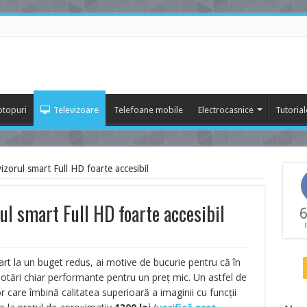
ptopuri
Televizoare
Telefoane mobile
Electrocasnice
Tutorial
zorul smart Full HD foarte accesibil
l smart Full HD foarte accesibil
6
art la un buget redus, ai motive de bucurie pentru că în
otări chiar performante pentru un preț mic. Un astfel de
or care îmbină calitatea superioară a imaginii cu funcții