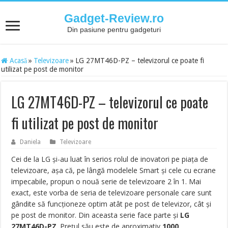
Gadget-Review.ro
Din pasiune pentru gadgeturi
Acasă
»
Televizoare
»
LG 27MT46D-PZ – televizorul ce poate fi
utilizat pe post de monitor
LG 27MT46D-PZ – televizorul ce poate
fi utilizat pe post de monitor
Daniela
Televizoare
Cei de la LG și-au luat în serios rolul de inovatori pe piața de
televizoare, așa că, pe lângă modelele Smart și cele cu ecrane
impecabile, propun o nouă serie de televizoare 2 în 1. Mai
exact, este vorba de seria de televizoare personale care sunt
gândite să funcționeze optim atât pe post de televizor, cât și
pe post de monitor. Din aceasta serie face parte și
LG
27MT46D-PZ
. Prețul său este de aproximativ
1000