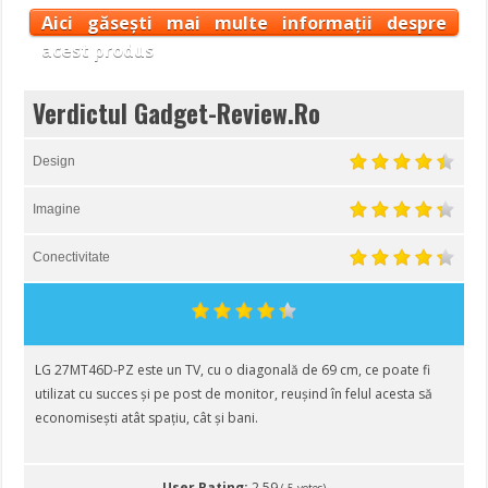
Aici găsești mai multe informații despre
acest produs
Verdictul Gadget-Review.Ro
Design
Imagine
Conectivitate
LG 27MT46D-PZ este un TV, cu o diagonală de 69 cm, ce poate fi
utilizat cu succes și pe post de monitor, reușind în felul acesta să
economisești atât spațiu, cât și bani.
User Rating:
2.59