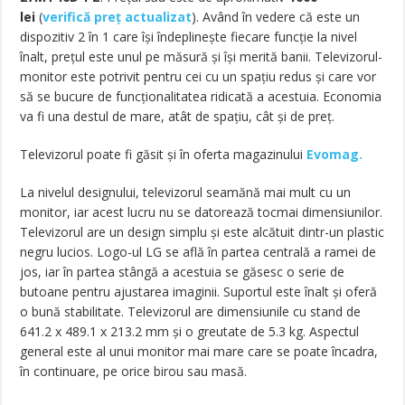
lei
(
verifică preț actualizat
). Având în vedere că este un
dispozitiv 2 în 1 care își îndeplinește fiecare funcție la nivel
înalt, prețul este unul pe măsură și își merită banii. Televizorul-
monitor este potrivit pentru cei cu un spațiu redus și care vor
să se bucure de funcționalitatea ridicată a acestuia. Economia
va fi una destul de mare, atât de spațiu, cât și de preț.
Televizorul poate fi găsit și în oferta magazinului
Evomag.
La nivelul designului, televizorul seamănă mai mult cu un
monitor, iar acest lucru nu se datorează tocmai dimensiunilor.
Televizorul are un design simplu și este alcătuit dintr-un plastic
negru lucios. Logo-ul LG se află în partea centrală a ramei de
jos, iar în partea stângă a acestuia se găsesc o serie de
butoane pentru ajustarea imaginii. Suportul este înalt și oferă
o bună stabilitate. Televizorul are dimensiunile cu stand de
641.2 x 489.1 x 213.2 mm și o greutate de 5.3 kg. Aspectul
general este al unui monitor mai mare care se poate încadra,
în continuare, pe orice birou sau masă.