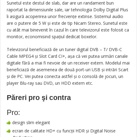
Sunetul este destul de slab, dar are un randament bun
raportat la dimensiunile sale, iar tehnologia Dolby Digital Plus
îi asigură acoperirea unor frecvențe extinse. Sistemul audio
are o putere de 5 W și este de tip Nicam Stereo. Sunetul este
cu atât mai binevenit în cazul în care televizorul este folosit ca
monitor, economisind spațiul dedicat boxelor.
Televizorul beneficiază de un tuner digital DVB – T/ DVB-C
Cable MPEG4 și Slot Card CI+, așa că vei putea urmări canale
digitale fără a mai fi nevoie de un receiver extern. Modelul mai
beneficiază de asemenea de două port-uri USB și intrări Scart
și de PC. Vei putea conecta astfel și o consolă de jocuri, un
player Blu-ray sau DVD, un HDD extern etc.
Păreri pro şi contra
Pro:
design slim elegant
ecran de calitate HD+ cu funcții HDR și Digital Noise