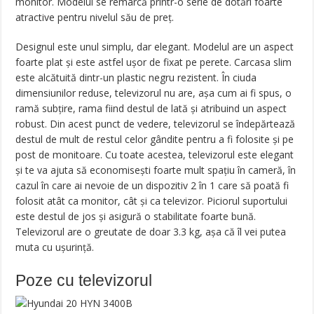
monitor. Modelul se remarcă printr-o serie de dotări foarte
atractive pentru nivelul său de preț.
Designul este unul simplu, dar elegant. Modelul are un aspect
foarte plat și este astfel ușor de fixat pe perete. Carcasa slim
este alcătuită dintr-un plastic negru rezistent. În ciuda
dimensiunilor reduse, televizorul nu are, așa cum ai fi spus, o
ramă subțire, rama fiind destul de lată și atribuind un aspect
robust. Din acest punct de vedere, televizorul se îndepărtează
destul de mult de restul celor gândite pentru a fi folosite și pe
post de monitoare. Cu toate acestea, televizorul este elegant
și te va ajuta să economisești foarte mult spațiu în cameră, în
cazul în care ai nevoie de un dispozitiv 2 în 1 care să poată fi
folosit atât ca monitor, cât și ca televizor. Piciorul suportului
este destul de jos și asigură o stabilitate foarte bună.
Televizorul are o greutate de doar 3.3 kg, așa că îl vei putea
muta cu ușurință.
Poze cu televizorul