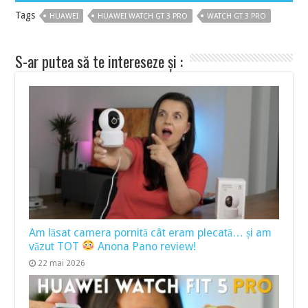
Tags
HUAWEI
HUAWEI WATCH GT 3 PRO
WATCH GT 3 PRO
S-ar putea să te intereseze și :
Am lăsat camera pornită cât eram plecată… și am
văzut TOT
Anona Pano review!
22 mai 2026