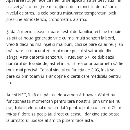
Apăsarea rotiței face ca meniul de aplicații să se deschidă, iar
aici vei găsi o mulțime de opțiuni, de la funcțiile de măsurat
nivelul de stres, la cele pentru măsurarea temperaturii pielii,
presiune atmosferică, cronometru, alarmă.
Și dacă meniul ceasului pare destul de familiar, ei bine trebuie
să știi că noua generație vine cu mai mulți senzori la bord,
vreo 8 dacă nu mă înșel și mai buni, căci se pare că ar reuși să
măsoare cu o acuratețe mai mare pulsul și saturație din
sânge. Asta datorită senzorului TrueSeen 5+, ce dublează
numărul de fotodiode, astfel încât citirea unor parametri să fie
mult mai precisă. Ceasul vine și cu funcția de EKG, însă se
pare că prin toamnă s-ar obține o certificare medicală pentru
ea.
Are și NFC, însă din păcate deocamdată Huawei Wallet nu
funcționează momentan pentru țara noastră, prin urmare nu
poți folosi telefonul deocamdată pentru plata cu cardul. Chiar
mi-aș fi dorit să pot plăti direct cu ceasul, dar cine știe poate
la următorul update aflăm că putem face asta.