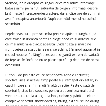
Vremea, iar în dreapta vei regăsi ceva mai multe informații:
bătăile inimii pe minut, saturația de oxigen, informații despre
lună – este în creștere/descreștere, dar și câte ore de somn ai
avut în noaptea anterioară. După cum văd meniul nu suferă
schimbări.
Fețele ceasului le poți schimba printr-o apăsare lungă, după
care swipe în dreapta pentru a alege ceea ce îți dorești. Mie
cel mai mult mi-a plăcut aceasta. Evidențiază și mai bine
frumusețea ceasului, iar seara, se schimbă în mod automat în
modul noapte. Pe lângă acestea ai o gamă extrem de variată
de fețe astfel încât să nu te plictisești câtuși de puțin de acest
accesoriu.
Butonul de jos este cel ce acționează zona cu activități
sportive, însă în același timp poate fi și remapat din setări, în
cazul în care și-ar fi mai util în altă direcție. Peste o sută de
sporturi îți stau la dispoziție, pentru a deveni cea mai bună
variantă a ta. De la alergat, la înot, ciclism și până la cele mai
complexe sporturi: snowboarding, hiking, ski sau scuba diving.