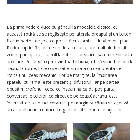
La prima vedere duce cu gândul la modelele clasice, cu
această rotiță ce se regăsește pe laterala dreaptă și un buton
fizic în partea de jos, ce poate fi customizat după bunul plac.
Rotița cuprinsă și ea de un detaliu auriu, are multiple funcții:
zoom prin aplicații, scroll la rotire, dar și accesarea meniului la
apăsare. Pe lângă o precizie foarte bună, oferă și un feedback
haptic la rotire. Este o senzație similara cu cea oferita de
rotita unui ceas mecanic. Tot pe margine, la îmbinarea
spatelui cu rama, este prezent și difuzorul, iar pe partea
opusă microfonul, ceea ce înseamnă că da poți purta
conversațiile telefonice direct de pe ceas.Cadranul este
încercuit de o un inel ceramic, pe marginea căruia se așează
un alt inel auriu, ce duce cu gândul către zona de bijuterii.