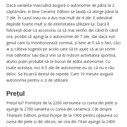
Dacă varianta masculină asigură o autonomie de până la 2
săptămâni, ei bine Ceramic Edition se laudă că atinge până la
7 zile. În cazul meu nu a dus mai mult de 4 zile. E adevărat
depinde foarte mult și de intensitatea utilizării lui. Dacă îl
folosești doar ca accesoriu ca să mai verifici din când în când
ora, posibil să ajungi la o autonomie de 7 zile, dar dacă ești
genul care își monitorizează somnul, și bine ar fi să o faci, căci
ai și câteva sugestii pe acolo care să te ajute să ai un somn
mai odihnitor sau dacă vrei să îți măsori activitatea sportivă,
atunci puțin probabil să te bucuri de atâta autonomie. Cu
toate acestea, nici 4-5 zile de autonomie eu zic că nu e rău
deloc. Se încarcă destul de repede. Cam 10 minute asigură
autonomia pentru o zi de utilizare.
Prețul
Prețul lui? Pornește de la 2200 versiunea cu curea din piele și
ajunge la 2700 varianta cu curea din ceramică. Cât despre
Titanium Edition, prețul începe de la 1900 pentru opțiunea cu
curea din piele și din silicon, iar cea din Titan ajunge la 2400