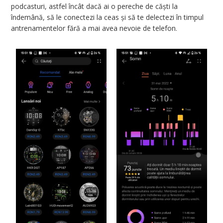
podcasturi, astfel încât dacă ai o pereche de căști la
îndemână, să le conectezi la ceas și să te delectezi în timpul
antrenamentelor fără a mai avea nevoie de telefon.