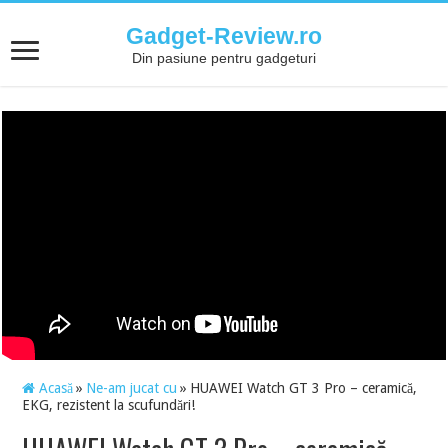
Gadget-Review.ro
Din pasiune pentru gadgeturi
Acasă
»
Ne-am jucat cu
»
HUAWEI Watch GT 3 Pro – ceramică,
EKG, rezistent la scufundări!