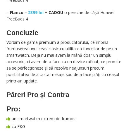
FreeBuds 4
–
Flanco –
2399 lei
+
CADOU
o pereche de căști Huawei
FreeBuds 4
Concluzie
Vorbim de gama premium a producătorului, ce îmbină
frumusețea unui ceas clasic cu utilitatea funcțiilor de pe un
smartwatch. Deja nu mai avem la mână doar un simplu
accesoriu, ci avem de-a face cu un device rafinat, ce promite
să se perfecționeze și să rezolve neajunsuri precum
posibilitatea de a tasta mesaje sau de a face plăți cu ceasul
printr-un update.
Păreri Pro și Contra
Pro:
un smartwatch extrem de frumos
cu EKG