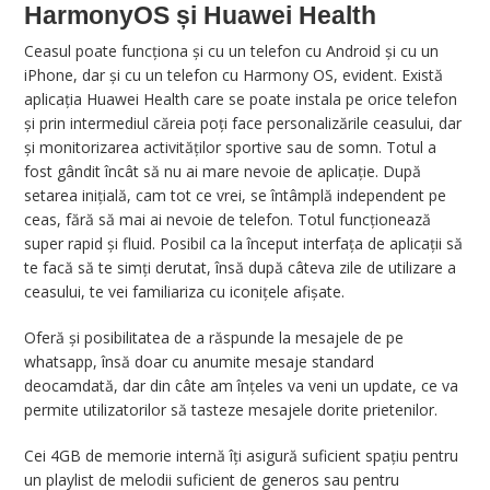
HarmonyOS și Huawei Health
Ceasul poate funcționa și cu un telefon cu Android și cu un
iPhone, dar și cu un telefon cu Harmony OS, evident. Există
aplicația Huawei Health care se poate instala pe orice telefon
și prin intermediul căreia poți face personalizările ceasului, dar
și monitorizarea activităților sportive sau de somn. Totul a
fost gândit încât să nu ai mare nevoie de aplicație. După
setarea inițială, cam tot ce vrei, se întâmplă independent pe
ceas, fără să mai ai nevoie de telefon. Totul funcționează
super rapid și fluid. Posibil ca la început interfața de aplicații să
te facă să te simți derutat, însă după câteva zile de utilizare a
ceasului, te vei familiariza cu iconițele afișate.
Oferă și posibilitatea de a răspunde la mesajele de pe
whatsapp, însă doar cu anumite mesaje standard
deocamdată, dar din câte am înțeles va veni un update, ce va
permite utilizatorilor să tasteze mesajele dorite prietenilor.
Cei 4GB de memorie internă îți asigură suficient spațiu pentru
un playlist de melodii suficient de generos sau pentru