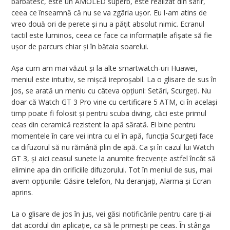
bărbătesc, este un AMOLED superb, este realizat din safir,
ceea ce înseamnă că nu se va zgâria ușor. Eu l-am atins de
vreo două ori de perete și nu a pățit absolut nimic. Ecranul
tactil este luminos, ceea ce face ca informațiile afișate să fie
ușor de parcurs chiar și în bătaia soarelui.
Așa cum am mai văzut și la alte smartwatch-uri Huawei,
meniul este intuitiv, se mișcă ireproșabil. La o glisare de sus în
jos, se arată un meniu cu câteva opțiuni: Setări, Scurgeți. Nu
doar că Watch GT 3 Pro vine cu certificare 5 ATM, ci în același
timp poate fi folosit și pentru scuba diving, căci este primul
ceas din ceramică rezistent la apă sărată. Ei bine pentru
momentele în care vei intra cu el în apă, funcția Scurgeți face
ca difuzorul să nu rămână plin de apă. Ca și în cazul lui Watch
GT 3, și aici ceasul sunete la anumite frecvențe astfel încât să
elimine apa din orificiile difuzorului. Tot în meniul de sus, mai
avem opțiunile: Găsire telefon, Nu deranjați, Alarma și Ecran
aprins.
La o glisare de jos în jus, vei găsi notificările pentru care ți-ai
dat acordul din aplicație, ca să le primești pe ceas. În stânga