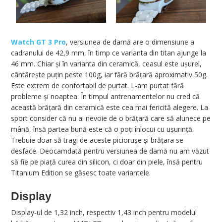
Watch GT 3 Pro
, versiunea de damă are o dimensiune a
cadranului de 42,9 mm, în timp ce varianta din titan ajunge la
46 mm. Chiar și în varianta din ceramică, ceasul este ușurel,
cântărește puțin peste 100g, iar fără brățară aproximativ 50g.
Este extrem de confortabil de purtat. L-am purtat fără
probleme și noaptea. În timpul antrenamentelor nu cred că
această brățară din ceramică este cea mai fericită alegere. La
sport consider că nu ai nevoie de o brățară care să alunece pe
mână, însă partea bună este că o poți înlocui cu ușurință.
Trebuie doar să tragi de aceste piciorușe și brățara se
desface. Deocamdată pentru versiunea de damă nu am văzut
să fie pe piață curea din silicon, ci doar din piele, însă pentru
Titanium Edition se găsesc toate variantele.
Display
Display-ul de 1,32 inch, respectiv 1,43 inch pentru modelul