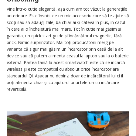
Vine într-o cutie elegantă, așa cum am tot văzut la generațiile
anterioare. Este însoțit de un mic accesoriu care să te ajute să
scoți sau să adaugi zale, ba chiar ai și câteva în plus, în cazul
în care ai o încheietură mai mare. Tot în cutie mai găsim și
garanția, un quick start guide și încărcătorul magnetic, fără
brick. Nimic surprinzător. Mai toți producătorii merg pe
varianta că sigur mai găsim un încărcător prin casă de la alt
device sau că putem alimenta ceasul la laptop sau la o baterie
externă. Partea faină la acest smartwatch este că se încarcă
wireless și este compatibil cu absolut orice încărcător are
standardul Qi. Așadar nu depinzi doar de încărcătorul lui ci îl
poți alimenta chiar și cu ajutorul unui telefon cu încărcare
reversibilă.