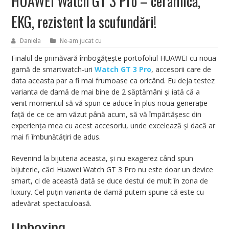
HUAWEI Watch GT 3 Pro – ceramică,
EKG, rezistent la scufundări!
Daniela
Ne-am jucat cu
Finalul de primăvară îmbogățește portofoliul HUAWEI cu noua
gamă de smartwatch-uri
Watch GT 3 Pro
, accesorii care de
data aceasta par a fi mai frumoase ca oricând. Eu deja testez
varianta de damă de mai bine de 2 săptămâni și iată că a
venit momentul să vă spun ce aduce în plus noua generație
față de ce ce am văzut până acum, să vă împărtășesc din
experiența mea cu acest accesoriu, unde excelează și dacă ar
mai fi îmbunătățiri de adus.
Revenind la bijuteria aceasta, și nu exagerez când spun
bijuterie, căci Huawei Watch GT 3 Pro nu este doar un device
smart, ci de această dată se duce destul de mult în zona de
luxury. Cel puțin varianta de damă putem spune că este cu
adevărat spectaculoasă.
Unboxing