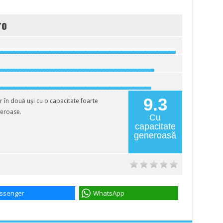
ro
9.3
în două uși cu o capacitate foarte
meroase.
Cu
capacitate
generoasă
ssenger
WhatsApp