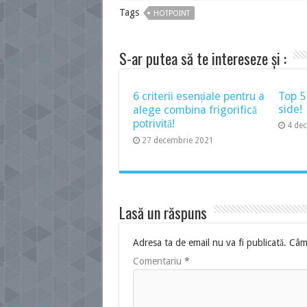
Tags
HOTPOINT
S-ar putea să te intereseze și :
6 criterii esențiale pentru a
Top 5
side!
alege combina frigorifică
potrivită!
4 de
27 decembrie 2021
Lasă un răspuns
Adresa ta de email nu va fi publicată.
Câmp
Comentariu
*