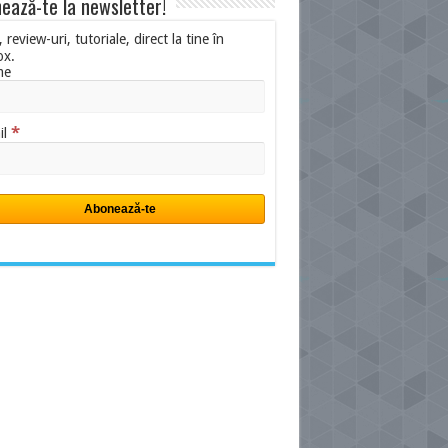
ează-te la newsletter!
i, review-uri, tutoriale, direct la tine în
ox.
me
*
il