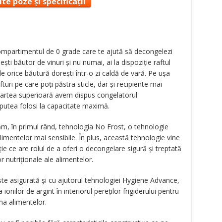
te poze și specificații
 compartimentul de 0 grade care te ajută să decongelezi
şti băutor de vinuri şi nu numai, ai la dispoziţie raftul
de orice băutură doreşti într-o zi caldă de vară. Pe uşa
uri pe care poţi păstra sticle, dar şi recipiente mai
 partea superioară avem dispus congelatorul
 putea folosi la capacitate maximă.
năm, în primul rând, tehnologia No Frost, o tehnologie
imentelor mai sensibile. În plus, această tehnologie vine
ie ce are rolul de a oferi o decongelare sigură şi treptată
r nutriţionale ale alimentelor.
te asigurată şi cu ajutorul tehnologiei Hygiene Advance,
onilor de argint în interiorul pereţilor frigiderului pentru
una alimentelor.