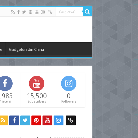
le
Gadgeturi din China
,983
15,500
0
Prieteni
Subscribers
Followers