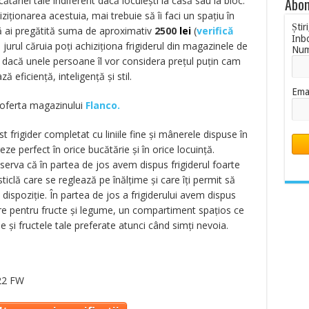
tăriei tale indiferent dacă locuieşti la casă sau la bloc.
Abon
iziţionarea acestuia, mai trebuie să îi faci un spaţiu în
Știr
ă ai pregătită suma de aproximativ
2500
lei
(
verifică
Inb
n jurul căruia poţi achiziţiona frigiderul din magazinele de
Nu
r dacă unele persoane îl vor considera preţul puţin cam
ă eficienţă, inteligenţă şi stil.
Ema
n oferta magazinului
Flanco.
 frigider completat cu liniile fine şi mânerele dispuse în
eze perfect în orice bucătărie şi în orice locuinţă.
serva că în partea de jos avem dispus frigiderul foarte
ticlă care se reglează pe înălţime şi care îţi permit să
la dispoziţie. În partea de jos a frigiderului avem dispus
re pentru fructe şi legume, un compartiment spaţios ce
e şi fructele tale preferate atunci când simţi nevoia.