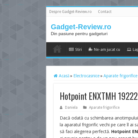
Despre Gadget-Review.ro
Contact
Gadget-Review.ro
Din pasiune pentru gadgeturi
Stiri
Ne-am jucat cu
La
Acasă
»
Electrocasnice
»
Aparate frigorifice
Hotpoint ENXTMH 19222 FW
Daniela
Aparate frigorifice
Dacă odată cu schimbarea anotimpului vre
la aparatul frigorific vechi pe care îl a
să faci alegerea perfectă.
Hotpoint E