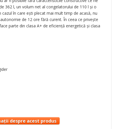
 ar fi posibile fără caracteristicile constructive ce ne
de 362 l, un volum net al congelatorului de 110 l şi o
n cazul în care eşti plecat mai mult timp de acasă, nu
o autonomie de 12 ore fără curent. În ceea ce priveşte
 face parte din clasa A+ de eficienţă energetică şi clasa
ider
ații despre acest produs