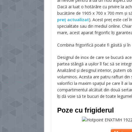
ai nevoie pentru a da un nou aspect bucă
Dacă ai luat o hotărâre cu privire la ach
bucătărie de 1905 x 700 x 700 mm şi s
preț actualizat
). Acest preţ este cel î
specialitate sau din mediul online. Chia
mare, acest aparat frigorific îţi garanteaz
Combina frigorifică poate fi găsită și î
Designul de inox de care se bucură acest
partea stângă a uşilor îl fac să se integr
Analizând şi designul interior, putem ob
voluminos. Acesta are patru rafturi din s
valorifici la maxim spaţiul pe care îl ai 
compartimentul alcătuit din două serta
îţi dă voie să te bucuri de toate legumel
Poze cu frigiderul