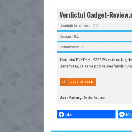
Verdictul Gadget-Review.
Ușurință în utilizare - 9.8
Design - 9.1
Performanțe - 9
Hotpoint ENXTMH 19222 FW este un frigider 
generoasă, ce se va potrivi unei familii nu
VEZI DETALII
User Rating:
Be the first one !
Like
Me