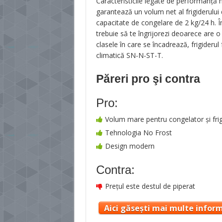
Caracteristicile legate de performanţă nu
garantează un volum net al frigiderului 
capacitate de congelare de 2 kg/24 h. Î
trebuie să te îngrijorezi deoarece are 
clasele în care se încadrează, frigiderul
climatică SN-N-ST-T.
Păreri pro şi contra
Pro:
Volum mare pentru congelator şi frig
Tehnologia No Frost
Design modern
Contra:
Preţul este destul de piperat
Aici găsești mai multe inform