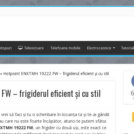
ptopuri
Televizoare
Telefoane mobile
Electrocasnice
Tutoria
»
Hotpoint ENXTMH 19222 FW – frigiderul eficient şi cu stil
 – frigiderul eficient şi cu stil
6
i să faci şi tu o schimbare în locuinţa ta şi te-ai gândit
i sau care nu este foarte încăpător, atunci te putem sfătui
NXTMH 19222 FW
, un frigider cu două uşi, este exact ce