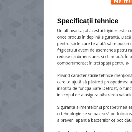
Mai mul
Specificații tehnice
Un alt avantaj al acestui frigider este
orice produs în deplină siguranţă. Dacă e
pentru sticle care te ajută să te bucuri 
frigiderului avem de asemenea patru raft
reduse ca dimensiune, şi chiar ouă. În
compartimentat în trei spaţii pentru a-l
Privind caracteristicile tehnice menţio
care te ajută să păstrezi prospeţimea al
însoţită de funcţia Safe Defrost, o funcţ
în scopul de a asigura păstrarea valorilo
Siguranţa alimentelor şi prospeţimea es
o tehnologie ce se bazează pe folosirea i
a preveni apariţia bacteriilor ce pot dă