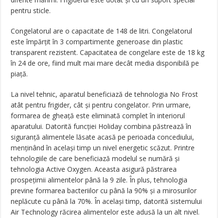
pentru sticle.
Congelatorul are o capacitate de 148 de litri. Congelatorul
este împărțit în 3 compartimente generoase din plastic
transparent rezistent. Capacitatea de congelare este de 18 kg
în 24 de ore, fiind mult mai mare decât media disponibilă pe
piață.
La nivel tehnic, aparatul beneficiază de tehnologia No Frost
atât pentru frigider, cât și pentru congelator. Prin urmare,
formarea de gheață este eliminată complet în interiorul
aparatului. Datorită funcției Holiday combina păstrează în
siguranță alimentele lăsate acasă pe perioada concediului,
menținând în același timp un nivel energetic scăzut. Printre
tehnologiile de care beneficiază modelul se numără și
tehnologia Active Oxygen. Aceasta asigură păstrarea
prospeţimii alimentelor până la 9 zile. În plus, tehnologia
previne formarea bacteriilor cu până la 90% şi a mirosurilor
neplăcute cu până la 70%. În același timp, datorită sistemului
Air Technology răcirea alimentelor este adusă la un alt nivel.