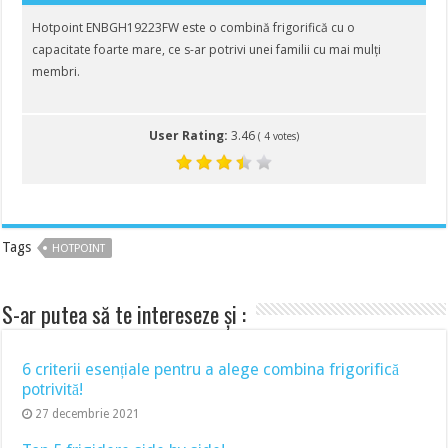
Hotpoint ENBGH19223FW este o combină frigorifică cu o
capacitate foarte mare, ce s-ar potrivi unei familii cu mai mulți
membri.
User Rating:
3.46
(
4
votes)
Tags
HOTPOINT
S-ar putea să te intereseze și :
6 criterii esențiale pentru a alege combina frigorifică
potrivită!
27 decembrie 2021