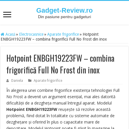
Gadget-Review.ro
Din pasiune pentru gadgeturi
Acasă
»
Electrocasnice
»
Aparate frigorifice
»
Hotpoint
ENBGH19223FW – combina frigorifică Full No Frost din inox
Hotpoint ENBGH19223FW – combina
frigorifică Full No Frost din inox
Daniela
Aparate frigorifice
În alegerea unei combine frigorifice existența tehnologiei Full
No Frost a devenit un argument esențial, mai ales datorită
dificultății de a dezgheța manual întregul aparat. Modelul
Hotpoint ENBGH19223FW
reușește să rezolve această
problemă, fiind dotat în totalitate cu sisteme automate de
dezghețare și oferind în plus o capacitate mare de
depozitare. Modelul Hotpoint poate fi găsit în magazine la