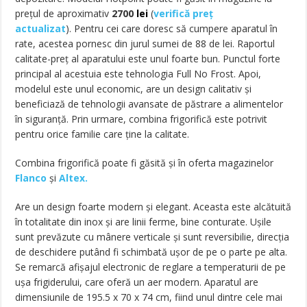
prețul de aproximativ
2700
lei
(
verifică preț
actualizat
). Pentru cei care doresc să cumpere aparatul în
rate, acestea pornesc din jurul sumei de 88 de lei. Raportul
calitate-preț al aparatului este unul foarte bun. Punctul forte
principal al acestuia este tehnologia Full No Frost. Apoi,
modelul este unul economic, are un design calitativ și
beneficiază de tehnologii avansate de păstrare a alimentelor
în siguranță. Prin urmare, combina frigorifică este potrivit
pentru orice familie care ține la calitate.
Combina frigorifică poate fi găsită și în oferta magazinelor
Flanco
și
Altex.
Are un design foarte modern și elegant. Aceasta este alcătuită
în totalitate din inox și are linii ferme, bine conturate. Ușile
sunt prevăzute cu mânere verticale și sunt reversibilie, direcția
de deschidere putând fi schimbată ușor de pe o parte pe alta.
Se remarcă afișajul electronic de reglare a temperaturii de pe
ușa frigiderului, care oferă un aer modern. Aparatul are
dimensiunile de 195.5 x 70 x 74 cm, fiind unul dintre cele mai