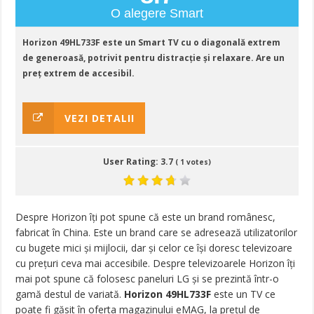
O alegere Smart
Horizon 49HL733F este un Smart TV cu o diagonală extrem
de generoasă, potrivit pentru distracție și relaxare. Are un
preț extrem de accesibil.
VEZI DETALII
User Rating:
3.7
(
1
votes)
Despre Horizon îți pot spune că este un brand românesc,
fabricat în China. Este un brand care se adresează utilizatorilor
cu bugete mici și mijlocii, dar și celor ce își doresc televizoare
cu prețuri ceva mai accesibile. Despre televizoarele Horizon îți
mai pot spune că folosesc paneluri LG și se prezintă într-o
gamă destul de variată.
Horizon 49HL733F
este un TV ce
poate fi găsit în oferta magazinului eMAG, la prețul de