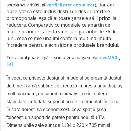
, dar am
aproximativ
1999
lei
(
verifică preț actualizat
)
observat că este inclus destul de des în ofertele
promoționale. Așa că ai toate șansele să îl prinzi la
reducere. Comparativ cu modelele ce aparțin de
marile branduri, acesta vine cu o garanție de 36 de
luni, ceea ce mie una îmi conferă mult mai multă
încredere pentru a achiziționa produsele brandului.
Televizorul poate fi găsit și în oferta magazinelor
evoMAG
și
Cel.
În ceea ce privește designul, modelul se prezintă destul
de bine. Ramă subțire, ce creează impresia unui display
mult mai mare, un suport minimalist, ce îi conferă
stabilitate. Totodată suportul poate fi demontat, în cazul
în care dorești să economisești ceva spațiu și să
folosești un suport de perete pentru noul tău TV.
Dimensiunile sale sunt de 1134 x 220 x 705 mm și