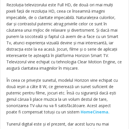
Rezoluția televizorului este Full HD, de două ori mai mulți
pixeli față de rezoluția HD, ceea ce înseamnă imagini
impecabile, de o claritate impecabilă. Naturalețea culorilor,
dar și contrastul puternic atrag privirile celor ce sunt în
căutarea unui mijloc de relaxare și divertisment. Și dacă mai
punem la socoteală și faptul că avem de-a face cu un Smart
Tv, atunci experiența vizuală devine și mai interesantă, iar
distracția este la ea acasă. Jocuri, filme și o serie de aplicații
interesante te așteaptă în platforma Horizon Smart TV.
Televizorul vine echipat cu tehnologia Clear Motion Engine, ce
asigură claritatea imaginilor în mișcare.
În ceea ce privește sunetul, modelul Horizon vine echipat cu
două ieșiri a câte 8 W, ce generează un sunet suficient de
puternic pentru filme, jocuri etc. Însă cu siguranță dacă ești
genul căruia îi place muzica la un volum destul de tare,
sonorizarea TV-ului nu va fi satisfăcătoare. Acest aspect
poate fi compensat totuși cu un sistem
HomeCinema.
Tunerul digital este și el prezent, dar acest lucru nu mai