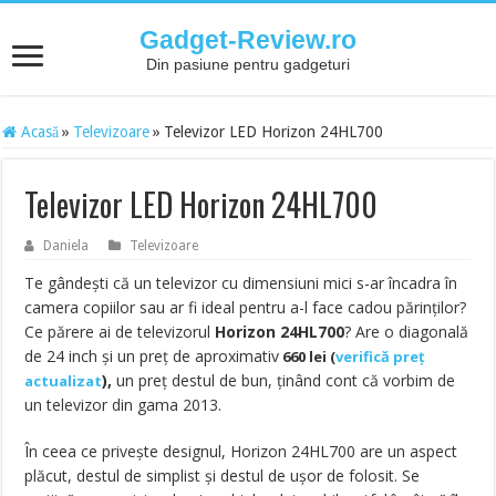
Gadget-Review.ro
Din pasiune pentru gadgeturi
Acasă
»
Televizoare
»
Televizor LED Horizon 24HL700
Televizor LED Horizon 24HL700
Daniela
Televizoare
Te gân
dești că un televizor cu dimensiuni mici s-ar încadra în
camera copiilor sau ar fi ideal pentru a-l face cadou părinților?
Ce părere ai de televizorul
Horizon 24HL700
?
Are o diagonală
de 24 inch și un preț de aproximativ
660
lei (
verifică preț
),
un preț destul de bun, ținând cont că vorbim de
actualizat
un televizor din gama 2013.
În ceea ce privește designul, Horizon 24HL700 are un aspect
plăcut, destul de simplist și destul de ușor de folosit. Se