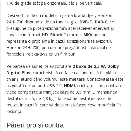
176 de grade atât pe orizontală, cât și pe verticală.
Deși vorbim de un model din gama low budget, Horizon
24HL700 dispune și de un tuner digital
DVB-T, DVB-C
, ce
presupune că puteți viziona fără acel receiver enervant și
canalele în format HD. Filmele în format
MKV
nu vor
reprezenta o problemă în cazul achiziționării televizorului
Horizon 24HL700, prin urmare pregătiți-vă castronul de
floricele și relaxa-ți-vă cu un film bun.
Pe partea de sunet, televizorul are
2 boxe de 2,5 W, Dolby
Digital Plus
, caracteristică ce face ca sunetul să fie plăcut
chiar și atunci când volumul este mai tare. Conectivitatea este
asigurată de: un port USB 2.0,
HDMI
, o intrare scart, o intrare
video composite și minijack căști de 3,5 mm. Dimensiunea
destul de mică, de 4,8 kg îl face să fie destul de ușor de
mutat, în cazul în care vă decideți să faceți ceva modificări în
locuință.
Păreri pro şi contra