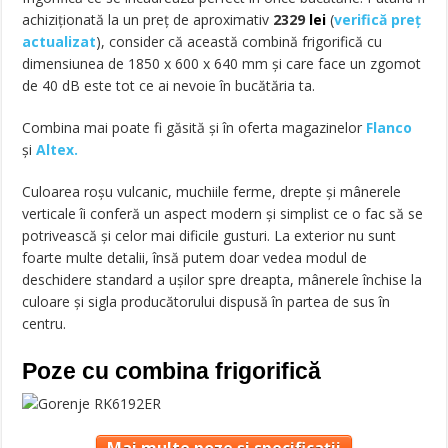
achiziţionată la un preţ de aproximativ
2329
lei
(
verifică preț
actualizat
), consider că această combină frigorifică cu
dimensiunea de 1850 x 600 x 640 mm şi care face un zgomot
de 40 dB este tot ce ai nevoie în bucătăria ta.
Combina mai poate fi găsită și în oferta magazinelor
Flanco
și
Altex.
Culoarea roşu vulcanic, muchiile ferme, drepte şi mânerele
verticale îi conferă un aspect modern şi simplist ce o fac să se
potrivească şi celor mai dificile gusturi. La exterior nu sunt
foarte multe detalii, însă putem doar vedea modul de
deschidere standard a uşilor spre dreapta, mânerele închise la
culoare şi sigla producătorului dispusă în partea de sus în
centru.
Poze cu combina frigorifică