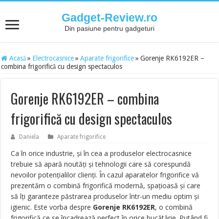
Gadget-Review.ro
Din pasiune pentru gadgeturi
Acasă
»
Electrocasnice
»
Aparate frigorifice
»
Gorenje RK6192ER –
combina frigorifică cu design spectaculos
Gorenje RK6192ER – combina
frigorifică cu design spectaculos
Daniela
Aparate frigorifice
Ca în orice industrie, şi în cea a produselor electrocasnice
trebuie să apară noutăţi şi tehnologii care să corespundă
nevoilor potenţialilor clienţi. În cazul aparatelor frigorifice vă
prezentăm o combină frigorifică modernă, spaţioasă şi care
să îţi garanteze păstrarea produselor într-un mediu optim şi
igienic. Este vorba despre
Gorenje RK6192ER
, o combină
frigorifică ce se încadrează perfect în orice bucătărie. Putând fi