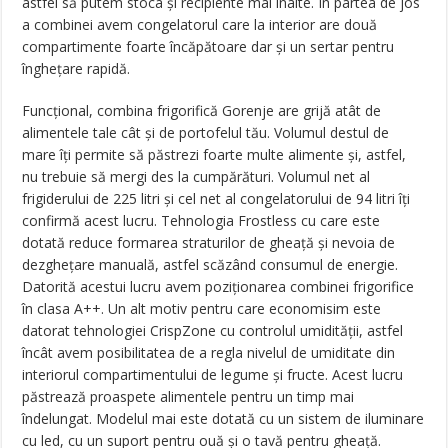
astfel să putem stoca şi recipiente mai înalte. În partea de jos
a combinei avem congelatorul care la interior are două
compartimente foarte încăpătoare dar şi un sertar pentru
îngheţare rapidă.
Funcţional, combina frigorifică Gorenje are grijă atât de
alimentele tale cât şi de portofelul tău. Volumul destul de
mare îţi permite să păstrezi foarte multe alimente şi, astfel,
nu trebuie să mergi des la cumpărături. Volumul net al
frigiderului de 225 litri şi cel net al congelatorului de 94 litri îţi
confirmă acest lucru. Tehnologia Frostless cu care este
dotată reduce formarea straturilor de gheaţă şi nevoia de
dezgheţare manuală, astfel scăzând consumul de energie.
Datorită acestui lucru avem poziţionarea combinei frigorifice
în clasa A++. Un alt motiv pentru care economisim este
datorat tehnologiei CrispZone cu controlul umidităţii, astfel
încât avem posibilitatea de a regla nivelul de umiditate din
interiorul compartimentului de legume şi fructe. Acest lucru
păstrează proaspete alimentele pentru un timp mai
îndelungat. Modelul mai este dotată cu un sistem de iluminare
cu led, cu un suport pentru ouă şi o tavă pentru gheaţă.