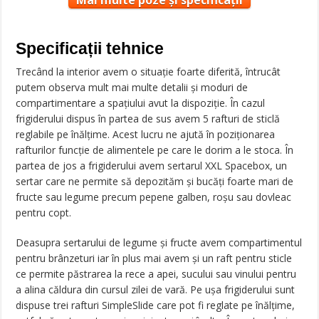
Mai multe poze și specificații
Specificații tehnice
Trecând la interior avem o situaţie foarte diferită, întrucât
putem observa mult mai multe detalii şi moduri de
compartimentare a spaţiului avut la dispoziţie. În cazul
frigiderului dispus în partea de sus avem 5 rafturi de sticlă
reglabile pe înălţime. Acest lucru ne ajută în poziţionarea
rafturilor funcţie de alimentele pe care le dorim a le stoca. În
partea de jos a frigiderului avem sertarul XXL Spacebox, un
sertar care ne permite să depozităm şi bucăţi foarte mari de
fructe sau legume precum pepene galben, roşu sau dovleac
pentru copt.
Deasupra sertarului de legume şi fructe avem compartimentul
pentru brânzeturi iar în plus mai avem şi un raft pentru sticle
ce permite păstrarea la rece a apei, sucului sau vinului pentru
a alina căldura din cursul zilei de vară. Pe uşa frigiderului sunt
dispuse trei rafturi SimpleSlide care pot fi reglate pe înălţime,