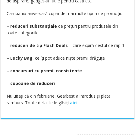
de aspirare, gadget-uri utile pentru casă etc.
Campania aniversară cuprinde mai multe tipuri de promoții:
–
reduceri substanțiale
de prețuri pentru produsele din
toate categoriile
–
reduceri de tip Flash Deals
– care expiră destul de rapid
–
Lucky Bag
, ce îți pot aduce niște premii drăguțe
–
concursuri cu premii consistente
–
cupoane de reduceri
Nu uitați că din februarie, Gearbest a introdus și plata
ramburs. Toate detaliile le găsiți
aici.