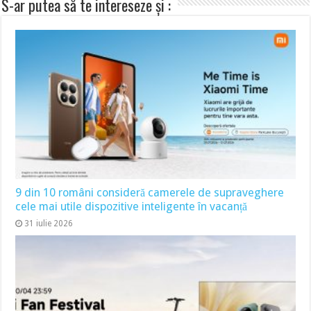
S-ar putea să te intereseze și :
9 din 10 români consideră camerele de supraveghere
cele mai utile dispozitive inteligente în vacanță
31 iulie 2026