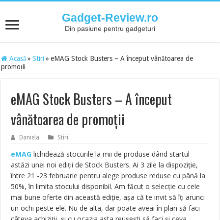
Gadget-Review.ro
Din pasiune pentru gadgeturi
Acasă
»
Stiri
»
eMAG Stock Busters – A început vânătoarea de
promoții
eMAG Stock Busters – A început
vânătoarea de promoții
Daniela
Stiri
eMAG
lichidează stocurile la mii de produse dând startul
astăzi unei noi ediții de Stock Busters. Ai 3 zile la dispoziție,
între 21 -23 februarie pentru alege produse reduse cu până la
50%, în limita stocului disponibil. Am făcut o selecție cu cele
mai bune oferte din această ediție, așa că te invit să îți arunci
un ochi peste ele. Nu de alta, dar poate aveai în plan să faci
câteva achiziții, și cu ocazia asta reușești să faci și ceva