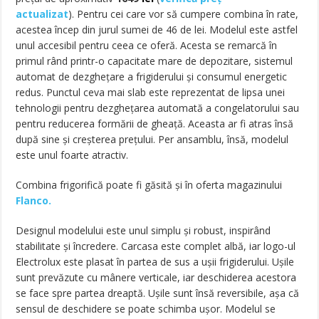
actualizat
). Pentru cei care vor să cumpere combina în rate,
acestea încep din jurul sumei de 46 de lei. Modelul este astfel
unul accesibil pentru ceea ce oferă. Acesta se remarcă în
primul rând printr-o capacitate mare de depozitare, sistemul
automat de dezghețare a frigiderului și consumul energetic
redus. Punctul ceva mai slab este reprezentat de lipsa unei
tehnologii pentru dezghețarea automată a congelatorului sau
pentru reducerea formării de gheață. Aceasta ar fi atras însă
după sine și creșterea prețului. Per ansamblu, însă, modelul
este unul foarte atractiv.
Combina frigorifică poate fi găsită și în oferta magazinului
Flanco.
Designul modelului este unul simplu și robust, inspirând
stabilitate și încredere. Carcasa este complet albă, iar logo-ul
Electrolux este plasat în partea de sus a ușii frigiderului. Ușile
sunt prevăzute cu mânere verticale, iar deschiderea acestora
se face spre partea dreaptă. Ușile sunt însă reversibile, așa că
sensul de deschidere se poate schimba ușor. Modelul se