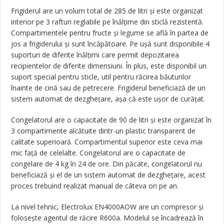
Frigiderul are un volum total de 285 de litri și este organizat
interior pe 3 rafturi reglabile pe înălțime din sticlă rezistentă.
Compartimentele pentru fructe și legume se află în partea de
jos a frigiderului și sunt încăpătoare. Pe ușă sunt disponibile 4
suporturi de diferite înălțimi care permit depozitarea
recipientelor de diferite dimensiuni. În plus, este disponibil un
suport special pentru sticle, util pentru răcirea băuturilor
înainte de cină sau de petrecere. Frigiderul beneficiază de un
sistem automat de dezghețare, așa că este ușor de curățat.
Congelatorul are o capacitate de 90 de litri și este organizat în
3 compartimente alcătuite dintr-un plastic transparent de
calitate superioară. Compartimentul superior este ceva mai
mic față de celelalte. Congelatorul are o capacitate de
congelare de 4 kg în 24 de ore. Din păcate, congelatorul nu
beneficiază și el de un sistem automat de dezghețare, acest
proces trebuind realizat manual de câteva ori pe an.
La nivel tehnic, Electrolux EN4000AOW are un compresor și
folosește agentul de răcire R600a. Modelul se încadrează în