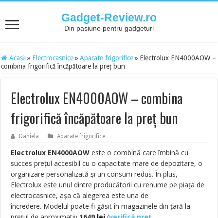
Gadget-Review.ro
Din pasiune pentru gadgeturi
Acasă
»
Electrocasnice
»
Aparate frigorifice
»
Electrolux EN4000AOW –
combina frigorifică încăpătoare la preț bun
Electrolux EN4000AOW – combina
frigorifică încăpătoare la preț bun
Daniela
Aparate frigorifice
Electrolux EN4000AOW
este o combină care îmbină cu
succes prețul accesibil cu o capacitate mare de depozitare, o
organizare personalizată și un consum redus. În plus,
Electrolux este unul dintre producătorii cu renume pe piața de
electrocasnice, așa că alegerea este una de
încredere. Modelul poate fi găsit în magazinele din țară la
prețul de aproximativ
1649
lei
(
verifică preț