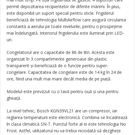
permit depozitarea recipientelor de diferite mărimi. În plus,
este disponibil un suport special pentru sticle. Frigiderul
beneficiază de tehnologia MultiAirflow care asigură circularea
constantă a aerului pe toate nivelurile, pentru o prospețime
mai îndelungată. Interiorul frigiderului este iluminat prin LED-
uri.
Congelatorul are o capacitate de 86 de litri. Acesta este
organizat în 3 compartimente generoase din plastic
transparent și beneficiază de o funcție pentru super-
congelare. Capacitatea de congelare este de 14 kg în 24 de
ore, fiind una mult mai mare decât media de pe piață.
Modelul este prevăzut cu o tavă pentru ouă și una pentru
gheață.
La nivel tehnic, Bosch KGN39VL21 are un compresor, iar
reglarea temperaturii este electronică. Combina se încadrează
în clasa climatică SN-T. Punctul forte al ei este tehnologia No
Frost. Astfel, utilizatorul nu va trebui niciodată să dezghețe