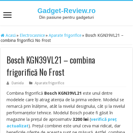
Gadget-Review.ro
Din pasiune pentru gadgeturi
Acasă
»
Electrocasnice
»
Aparate frigorifice
»
Bosch KGN39VL21 –
combina frigorifică No Frost
Bosch KGN39VL21 – combina
frigorifică No Frost
Daniela
Aparate frigorifice
Combina frigorifică
Bosch KGN39VL21
este unul dintre
modelele care îți atrag atenția de la prima vedere. Modelul se
remarcă prin înălțime, atât la nivelul designului, cât și la nivelul
performanțelor tehnice. Modelul Bosch poate fi găsit în
magazine la prețul de aproximativ
3200
lei
(
verifică preț
actualizat
). Prețul combinei este unul ceva mai ridicat, dar
beneficiile oferite de aceasta sunt pe măsură. Astfel, combina