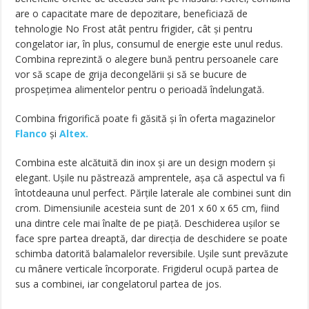
are o capacitate mare de depozitare, beneficiază de
tehnologie No Frost atât pentru frigider, cât și pentru
congelator iar, în plus, consumul de energie este unul redus.
Combina reprezintă o alegere bună pentru persoanele care
vor să scape de grija decongelării și să se bucure de
prospețimea alimentelor pentru o perioadă îndelungată.
Combina frigorifică poate fi găsită și în oferta magazinelor
Flanco
și
Altex.
Combina este alcătuită din inox și are un design modern și
elegant. Ușile nu păstrează amprentele, așa că aspectul va fi
întotdeauna unul perfect. Părțile laterale ale combinei sunt din
crom. Dimensiunile acesteia sunt de 201 x 60 x 65 cm, fiind
una dintre cele mai înalte de pe piață. Deschiderea ușilor se
face spre partea dreaptă, dar direcția de deschidere se poate
schimba datorită balamalelor reversibile. Ușile sunt prevăzute
cu mânere verticale încorporate. Frigiderul ocupă partea de
sus a combinei, iar congelatorul partea de jos.