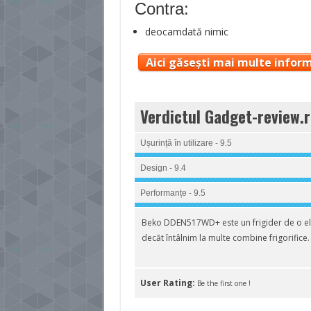
Contra:
deocamdată nimic
Aici găsești mai multe inform
Verdictul Gadget-review.r
Ușurință în utilizare - 9.5
Design - 9.4
Performanțe - 9.5
Beko DDEN517WD+ este un frigider de o el
decăt întâlnim la multe combine frigorifice.
User Rating:
Be the first one !