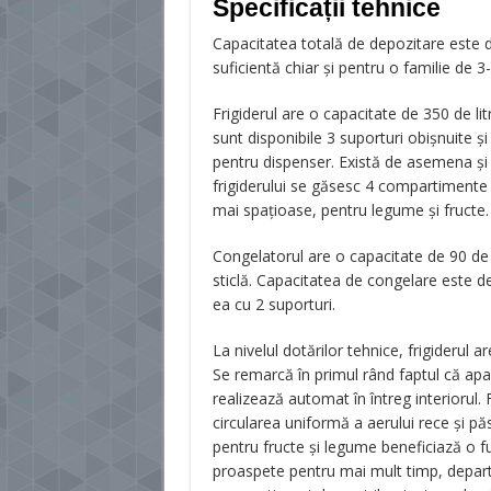
Specificații tehnice
Capacitatea totală de depozitare este de
suficientă chiar și pentru o familie de 
Frigiderul are o capacitate de 350 de litr
sunt disponibile 3 suporturi obișnuite și
pentru dispenser. Există de asemena și u
frigiderului se găsesc 4 compartimente d
mai spațioase, pentru legume și fructe.
Congelatorul are o capacitate de 90 de l
sticlă. Capacitatea de congelare este d
ea cu 2 suporturi.
La nivelul dotărilor tehnice, frigiderul 
Se remarcă în primul rând faptul că apa
realizează automat în întreg interiorul. 
circularea uniformă a aerului rece și 
pentru fructe și legume beneficiază o f
proaspete pentru mai mult timp, departe