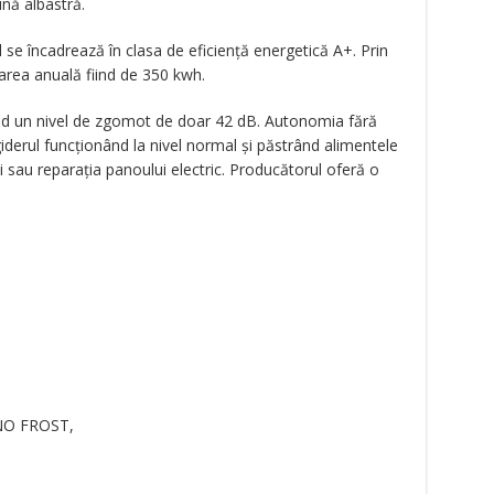
nă albastră.
 se încadrează în clasa de eficiență energetică A+. Prin
rea anuală fiind de 350 kwh.
ând un nivel de zgomot de doar 42 dB. Autonomia fără
giderul funcționând la nivel normal și păstrând alimentele
i sau reparația panoului electric. Producătorul oferă o
 NO FROST,