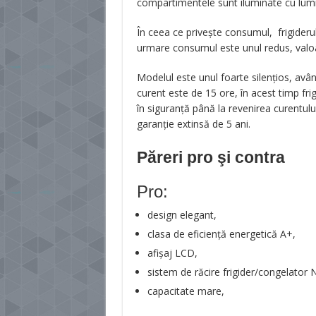
compartimentele sunt iluminate cu lumi
În ceea ce privește consumul, frigiderul
urmare consumul este unul redus, valoa
Modelul este unul foarte silențios, av
curent este de 15 ore, în acest timp fri
în siguranță până la revenirea curentulu
garanție extinsă de 5 ani.
Păreri pro şi contra
Pro:
design elegant,
clasa de eficiență energetică A+,
afișaj LCD,
sistem de răcire frigider/congelator
capacitate mare,