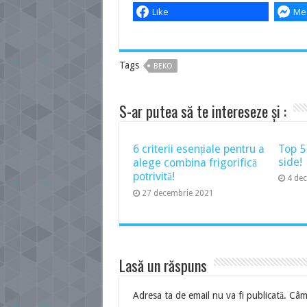
Like
Me
Tags
BEKO
S-ar putea să te intereseze și :
6 criterii esențiale pentru a
Top 5
side!
alege combina frigorifică
potrivită!
4 de
27 decembrie 2021
Lasă un răspuns
Adresa ta de email nu va fi publicată.
Câmp