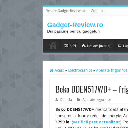
Despre Gadget-Review.ro
Contact
Gadget-Review.ro
Din pasiune pentru gadgeturi
Stiri
Ne-am jucat cu
La
Acasă
»
Electrocasnice
»
Aparate frigorifice
Beko DDEN517WD+ – frigi
Daniela
Aparate frigorifice
Beko DDEN517WD+
merită toată atenț
consumului foarte redus de energie. Ace
1799
lei
(
verifică preț actualizat
). P