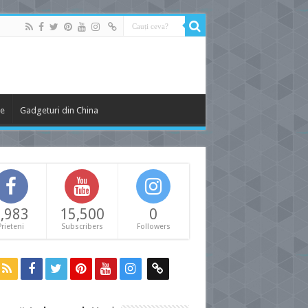
le
Gadgeturi din China
,983
15,500
0
Prieteni
Subscribers
Followers