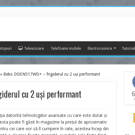
ptopuri
Televizoare
Telefoane mobile
Electrocasnice
Tutoria
»
Beko DDEN517WD+ – frigiderul cu 2 uși performant
derul cu 2 uși performant
6
ia datorită tehnologiilor avansate cu care este dotat și
sta poate fi găsit în magazine la prețul de aproximativ
entru cei care vor să îl cumpere în rate, acestea încep din