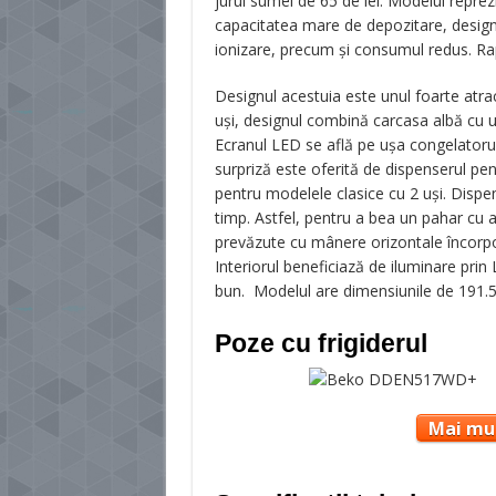
jurul sumei de 65 de lei. Modelul reprezi
capacitatea mare de depozitare, design
ionizare, precum și consumul redus. Rap
Designul acestuia este unul foarte atra
uși, designul combină carcasa albă cu u
Ecranul LED se află pe ușa congelatorulu
surpriză este oferită de dispenserul pent
pentru modelele clasice cu 2 uși. Dispe
timp. Astfel, pentru a bea un pahar cu a
prevăzute cu mânere orizontale încorpo
Interiorul beneficiază de iluminare pri
bun. Modelul are dimensiunile de 191.5
Poze cu frigiderul
Mai mul