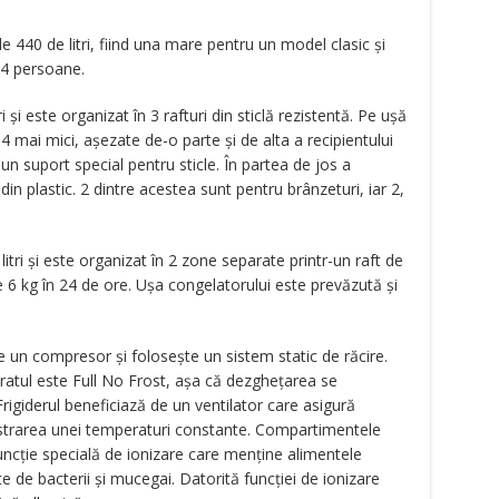
 440 de litri, fiind una mare pentru un model clasic și
3-4 persoane.
i și este organizat în 3 rafturi din sticlă rezistentă. Pe ușă
 4 mai mici, așezate de-o parte și de alta a recipientului
n suport special pentru sticle. În partea de jos a
in plastic. 2 dintre acestea sunt pentru brânzeturi, iar 2,
itri și este organizat în 2 zone separate printr-un raft de
e 6 kg în 24 de ore. Ușa congelatorului este prevăzută și
are un compresor și folosește un sistem static de răcire.
ratul este Full No Frost, așa că dezghețarea se
Frigiderul beneficiază de un ventilator care asigură
păstrarea unei temperaturi constante. Compartimentele
uncție specială de ionizare care menține alimentele
 de bacterii și mucegai. Datorită funcției de ionizare