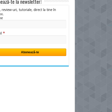
ează-te la newsletter!
i, review-uri, tutoriale, direct la tine în
ox.
me
*
il