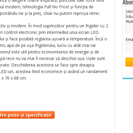
ntă o alegere foarte inspirată, punctele sale forte fiind
Abon
ul modern, tehnologia Full No Frost și funcția de
Știr
ortându-ne și la preț, chiar nu putem reproșa nimic.
Inb
Nu
ctiv și modern. În mod suprinzător pentru un frigider cu 2
n control electronic prin intermediul unui ecran LED.
i și face posibilă reglarea ușoară a temperaturii. Încă o
Ema
ru apă de pe ușa frigiderului, lucru cu atât mai rar
nserul este util pentru economisirea de energie și de
pă rece nu va mai fi necesar să deschizi ușa. Ușile sunt
rate. Deschiderea acestora se face spre dreapta.
n LED-uri, acestea fiind economice și având un randament
 x 70 x 68 cm.
te poze și specificații