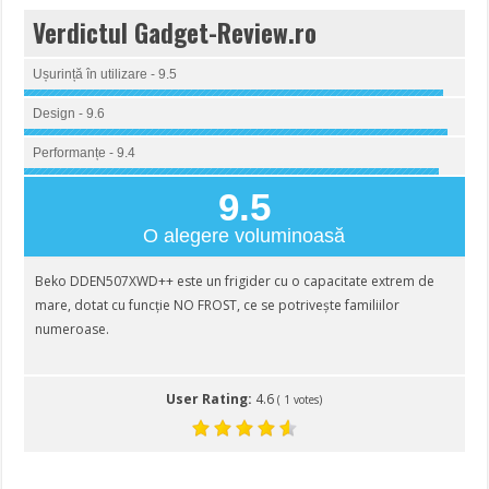
Verdictul Gadget-Review.ro
Ușurință în utilizare - 9.5
Design - 9.6
Performanțe - 9.4
9.5
O alegere voluminoasă
Beko DDEN507XWD++ este un frigider cu o capacitate extrem de
mare, dotat cu funcție NO FROST, ce se potrivește familiilor
numeroase.
User Rating:
4.6
(
1
votes)