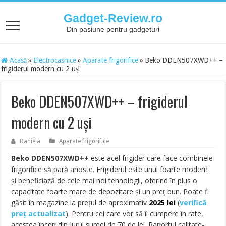
Gadget-Review.ro
Din pasiune pentru gadgeturi
Acasă
»
Electrocasnice
»
Aparate frigorifice
»
Beko DDEN507XWD++ –
frigiderul modern cu 2 uși
Beko DDEN507XWD++ – frigiderul
modern cu 2 uși
Daniela
Aparate frigorifice
Beko DDEN507XWD++
este acel frigider care face combinele
frigorifice să pară anoste. Frigiderul este unul foarte modern
și beneficiază de cele mai noi tehnologii, oferind în plus o
capacitate foarte mare de depozitare și un preț bun. Poate fi
găsit în magazine la prețul de aproximativ
2025
lei
(
verifică
preț actualizat
). Pentru cei care vor să îl cumpere în rate,
acestea încep din jurul sumei de 70 de lei. Raportul calitate-