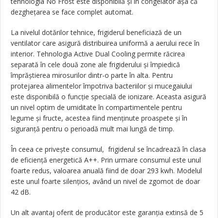
tehnologia No Frost este disponibilă și în congelator așa că
dezghețarea se face complet automat.
La nivelul dotărilor tehnice, frigiderul beneficiază de un
ventilator care asigură distribuirea uniformă a aerului rece în
interior. Tehnologia Active Dual Cooling permite răcirea
separată în cele două zone ale frigiderului și împiedică
împrăștierea mirosurilor dintr-o parte în alta. Pentru
protejarea alimentelor împotriva bacteriilor și mucegaiului
este disponibilă o funcție specială de ionizare. Aceasta asigură
un nivel optim de umiditate în compartimentele pentru
legume și fructe, acestea fiind menținute proaspete și în
siguranță pentru o perioadă mult mai lungă de timp.
În ceea ce privește consumul, frigiderul se încadrează în clasa
de eficiență energetică A++. Prin urmare consumul este unul
foarte redus, valoarea anuală fiind de doar 293 kwh. Modelul
este unul foarte silențios, având un nivel de zgomot de doar
42 dB.
Un alt avantaj oferit de producător este garanția extinsă de 5