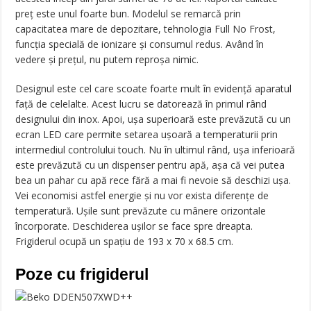
preț este unul foarte bun. Modelul se remarcă prin
capacitatea mare de depozitare, tehnologia Full No Frost,
funcția specială de ionizare și consumul redus. Având în
vedere și prețul, nu putem reproșa nimic.
Designul este cel care scoate foarte mult în evidență aparatul
față de celelalte. Acest lucru se datorează în primul rând
designului din inox. Apoi, ușa superioară este prevăzută cu un
ecran LED care permite setarea ușoară a temperaturii prin
intermediul controlului touch. Nu în ultimul rând, ușa inferioară
este prevăzută cu un dispenser pentru apă, așa că vei putea
bea un pahar cu apă rece fără a mai fi nevoie să deschizi ușa.
Vei economisi astfel energie și nu vor exista diferențe de
temperatură. Ușile sunt prevăzute cu mânere orizontale
încorporate. Deschiderea ușilor se face spre dreapta.
Frigiderul ocupă un spațiu de 193 x 70 x 68.5 cm.
Poze cu frigiderul