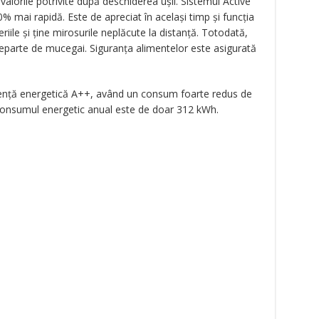
valorile potrivite după deschiderea ușii. Sistemul Active
% mai rapidă. Este de apreciat în același timp și funcția
iile și ține mirosurile neplăcute la distanță. Totodată,
departe de mucegai. Siguranța alimentelor este asigurată
ciență energetică A++, având un consum foarte redus de
 Consumul energetic anual este de doar 312 kWh.