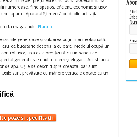
drează în medie, prețul este unul bun. Modelul îmbină
Abon
ilii numeroase, fiind spațios, eficient, economic și ușor
Știr
 unul aparte. Aparatul își merită pe deplin achiziția.
Inb
Nu
n oferta magazinului
Flanco.
nsiunile generoase și culoarea puțin mai neobișnuită.
Ema
lierul de bucătărie deschis la culoare. Modelul ocupă un
n control ușor, ușa este prevăzută cu un panou de
Aspectul general este unul modern și elegant. Acest lucru
or de apă. Ușile se deschid spre dreapta, dar sunt
a. Ușile sunt prevăzute cu mânere verticale dotate cu un
ifică
te poze și specificații