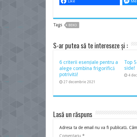
Like
Me
Tags
BEKO
S-ar putea să te intereseze și :
6 criterii esențiale pentru a
Top 5
side!
alege combina frigorifică
potrivită!
4 de
27 decembrie 2021
Lasă un răspuns
Adresa ta de email nu va fi publicată.
Câmp
Comentariu
*