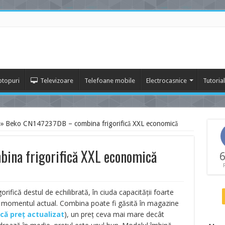
ptopuri
Televizoare
Telefoane mobile
Electrocasnice
Tutoria
»
Beko CN147237DB – combina frigorifică XXL economică
ina frigorifică XXL economică
6
rifică destul de echilibrată, în ciuda capacității foarte
în momentul actual. Combina poate fi găsită în magazine
ică preț actualizat
)
, un preț ceva mai mare decât