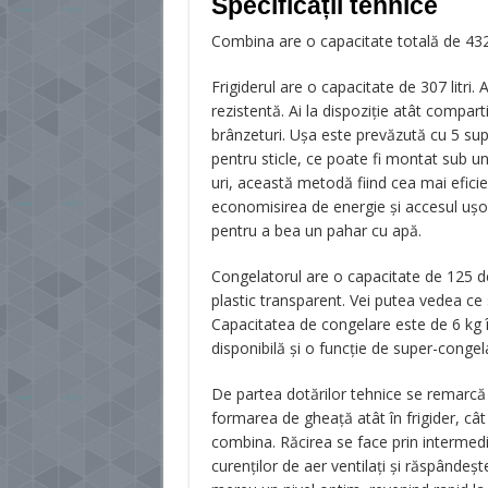
Specificații tehnice
Combina are o capacitate totală de 432 
Frigiderul are o capacitate de 307 litri. 
rezistentă. Ai la dispoziție atât compar
brânzeturi. Ușa este prevăzută cu 5 supo
pentru sticle, ce poate fi montat sub unu
uri, această metodă fiind cea mai efici
economisirea de energie și accesul ușor
pentru a bea un pahar cu apă.
Congelatorul are o capacitate de 125 de
plastic transparent. Vei putea vedea ce s
Capacitatea de congelare este de 6 kg
disponibilă și o funcție de super-congela
De partea dotărilor tehnice se remarcă 
formarea de gheață atât în frigider, cât 
combina. Răcirea se face prin intermed
curenților de aer ventilați și răspânde