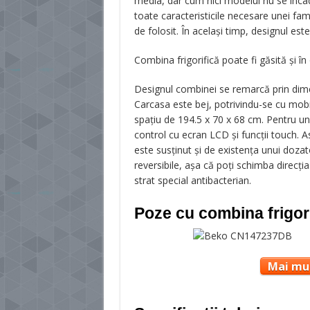
media, dar cum nici modelul nu se înca
toate caracteristicile necesare unei fam
de folosit. În același timp, designul este
Combina frigorifică poate fi găsită și î
Designul combinei se remarcă prin dime
Carcasa este bej, potrivindu-se cu mobi
spațiu de 194.5 x 70 x 68 cm. Pentru u
control cu ecran LCD și funcții touch. 
este susținut și de existența unui dozat
reversibile, așa că poți schimba direcți
strat special antibacterian.
Poze cu combina frigor
Mai mul