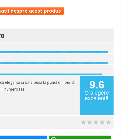
ații despre acest produs
ro
9.6
ă elegantă și bine pusă la punct din punct
ilii numeroase.
O alegere
excelentă