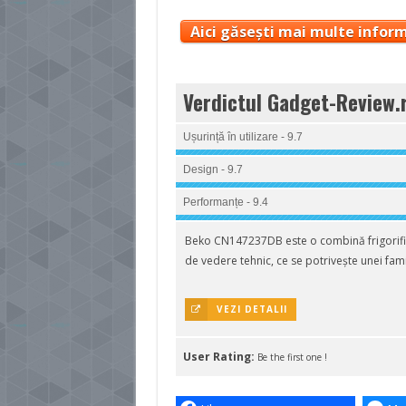
Aici găsești mai multe inform
Verdictul Gadget-Review.
Ușurință în utilizare - 9.7
Design - 9.7
Performanțe - 9.4
Beko CN147237DB este o combină frigorific
de vedere tehnic, ce se potrivește unei fam
VEZI DETALII
User Rating:
Be the first one !