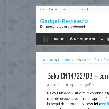
Despre Gadget-Review.ro
Contact
Gadget-Review.ro
Din pasiune pentru gadgeturi
Stiri
Ne-am jucat cu
La
Acasă
»
Electrocasnice
»
Aparate frigorifice
Beko CN147237DB – comb
Daniela
Aparate frigorifice
Beko CN147237DB
este o combină frigo
mari de depozitare, lucru de apreciat 
la prețul de aproximativ
2899
lei
(
verif