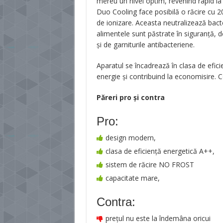
mereu un nivel optim, revenind rapid la 
Duo Cooling face posibilă o răcire cu 20
de ionizare. Aceasta neutralizează bacter
alimentele sunt păstrate în siguranță, 
și de garniturile antibacteriene.
Aparatul se încadrează în clasa de efi
energie și contribuind la economisire.
Păreri pro şi contra
Pro:
design modern,
clasa de eficiență energetică A++,
sistem de răcire NO FROST
capacitate mare,
Contra:
prețul nu este la îndemâna oricui