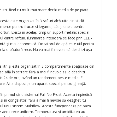
litri, fiind cu mult mai mare decât media de pe piață.
Acesta este organizat în 3 rafturi alcătuite din sticlă
timente pentru fructe și legume, cât și unele pentru
rturi. Există în același timp un suport metalic special
l dintre rafturi. Iluminarea interioară se face prin LED-
entă și mai economică. Dozatorul de apă este util pentru
 la o băutură rece. Nu va mai fi nevoie să deschizi ușa
 litri și este organizat în 3 compartimente spațioase din
e află în sertare fără a mai fi nevoie să le deschizi.
 în 24 de ore, având un randament peste medie. E
re. Ai la dispoziție un aparat special pentru gheață.
în primul rând sistemul Full No Frost. Acesta împiedică
și în congelator, fără a mai fi nevoie să dezgheți tu
iul unui sistem Multiflow. Acesta funcționează pe baza
ște aerul rece uniform. Temperatura și umiditatea au