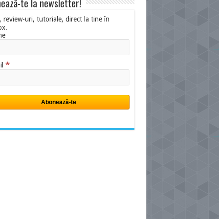
ează-te la newsletter!
i, review-uri, tutoriale, direct la tine în
ox.
me
*
il