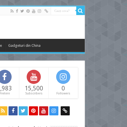
le
Gadgeturi din China
,983
15,500
0
Prieteni
Subscribers
Followers