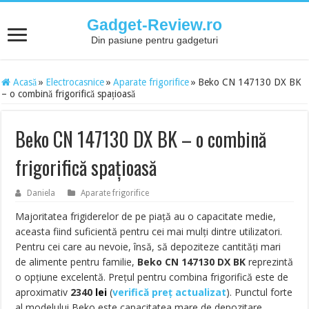
Gadget-Review.ro
Din pasiune pentru gadgeturi
Acasă
»
Electrocasnice
»
Aparate frigorifice
»
Beko CN 147130 DX BK
– o combină frigorifică spațioasă
Beko CN 147130 DX BK – o combină
frigorifică spațioasă
Daniela
Aparate frigorifice
Majoritatea frigiderelor de pe piață au o capacitate medie,
aceasta fiind suficientă pentru cei mai mulți dintre utilizatori.
Pentru cei care au nevoie, însă, să depoziteze cantități mari
de alimente pentru familie,
Beko CN 147130 DX BK
reprezintă
o opțiune excelentă. Prețul pentru combina frigorifică este de
aproximativ
2340
lei
(
verifică preț actualizat
). Punctul forte
al modelului Beko este capacitatea mare de depozitare.