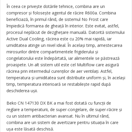
În ceea ce privește dotările tehnice, combina are un
compresor și folosește agentul de răcire R600a. Combina
beneficiază, în primul rând, de sistemul No Frost care
împiedică formarea de gheață în interior. Este evitat, astfel,
procesul neplăcut de dezghețare manuală. Datorită sistemului
Active Dual Cooling, răcirea este cu 20% mai rapidă, iar
umiditatea atinge un nivel ideal. În același timp, amestecarea
mirosurilor dintre compartimentele frigiderului și
congelatorului este îndepărtată, iar alimentele se păstrează
proaspete. Un alt sistem util este cel Multiflow care asigură
răcirea prin intermediul curenților de aer ventilați. Astfel,
temperatura și umiditatea sunt distribuite uniform și, în același
timp, temperatura interioară se restabilește rapid după
deschiderea ușii.
Beko CN 147130 DX BK a mai fost dotată cu funcții de
reglare a temperaturii, de super-congelare, de super-răcire și
cu un sistem antibacterian avansat. Nu în ultimul rând,
combina are un sistem de avertizare pentru situația în care
ușa este lăsată deschisă.