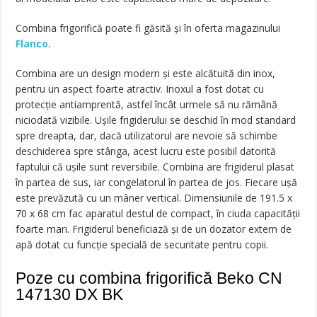
Combina frigorifică poate fi găsită și în oferta magazinului
Flanco.
Combina are un design modern și este alcătuită din inox,
pentru un aspect foarte atractiv. Inoxul a fost dotat cu
protecție antiamprentă, astfel încât urmele să nu rămână
niciodată vizibile. Ușile frigiderului se deschid în mod standard
spre dreapta, dar, dacă utilizatorul are nevoie să schimbe
deschiderea spre stânga, acest lucru este posibil datorită
faptului că ușile sunt reversibile. Combina are frigiderul plasat
în partea de sus, iar congelatorul în partea de jos. Fiecare ușă
este prevăzută cu un mâner vertical. Dimensiunile de 191.5 x
70 x 68 cm fac aparatul destul de compact, în ciuda capacității
foarte mari. Frigiderul beneficiază și de un dozator extern de
apă dotat cu funcție specială de securitate pentru copii.
Poze cu combina frigorifică Beko CN
147130 DX BK