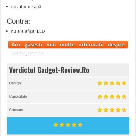
dozator de apă
Contra:
nu are afișaj LED
Aici găsești mai multe informații despre
acest produs
Verdictul Gadget-Review.Ro
Design
Capacitate
Consum