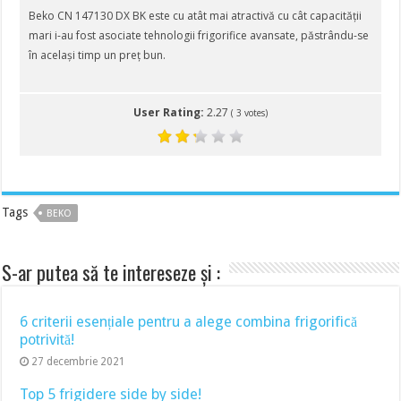
Beko CN 147130 DX BK este cu atât mai atractivă cu cât capacității
mari i-au fost asociate tehnologii frigorifice avansate, păstrându-se
în același timp un preț bun.
User Rating:
2.27
(
3
votes)
Tags
BEKO
S-ar putea să te intereseze și :
6 criterii esențiale pentru a alege combina frigorifică
potrivită!
27 decembrie 2021
Top 5 frigidere side by side!