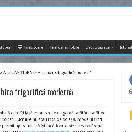
ptopuri
Televizoare
Telefoane mobile
Electrocasnice
Tutoria
»
Arctic AK315PNF+ – combina frigorifică modernă
ina frigorifică modernă
6
bină care îți lasă impresia de eleganță, arătând atât de
ț ridicat. Lucrurile nu stau însă deloc așa, modelul fiind
e permit aparatului să își facă foarte bine treaba.Prețul