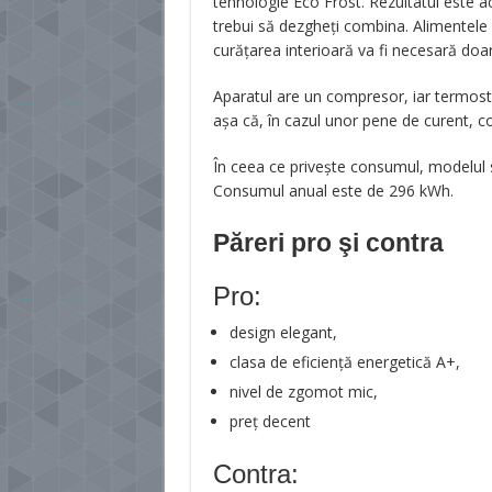
tehnologie Eco Frost. Rezultatul este a
trebui să dezgheți combina. Alimentele 
curățarea interioară va fi necesară doar
Aparatul are un compresor, iar termosta
așa că, în cazul unor pene de curent, c
În ceea ce privește consumul, modelul s
Consumul anual este de 296 kWh.
Păreri pro şi contra
Pro:
design elegant,
clasa de eficiență energetică A+,
nivel de zgomot mic,
preț decent
Contra: