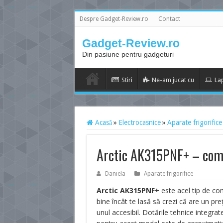
Despre Gadget-Review.ro
Contact
Gadget-Review.ro
Din pasiune pentru gadgeturi
Stiri
Ne-am jucat cu
La
Acasă
»
Electrocasnice
»
Aparate frigorifice
Arctic AK315PNF+ – comb
Daniela
Aparate frigorifice
Arctic AK315PNF+
este acel tip de com
bine încât te lasă să crezi că are un pre
unul accesibil. Dotările tehnice integrat