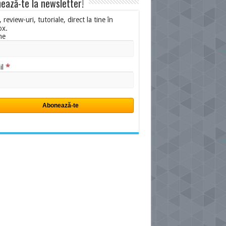
ează-te la newsletter!
i, review-uri, tutoriale, direct la tine în
ox.
me
*
il