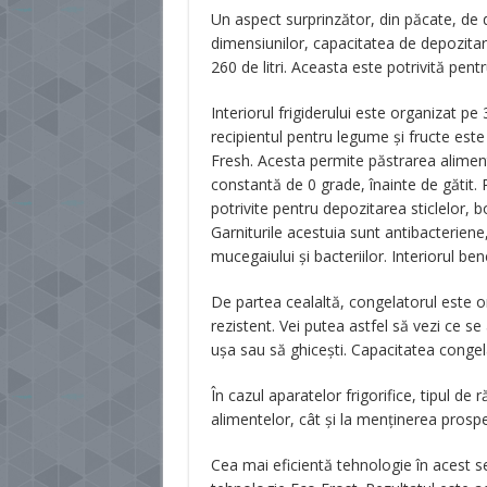
Un aspect surprinzător, din păcate, de d
dimensiunilor, capacitatea de depozita
260 de litri. Aceasta este potrivită pen
Interiorul frigiderului este organizat pe 
recipientul pentru legume și fructe este
Fresh. Acesta permite păstrarea alime
constantă de 0 grade, înainte de gătit. 
potrivite pentru depozitarea sticlelor, b
Garniturile acestuia sunt antibacterien
mucegaiului și bacteriilor. Interiorul ben
De partea cealaltă, congelatorul este or
rezistent. Vei putea astfel să vezi ce se 
ușa sau să ghicești. Capacitatea congelat
În cazul aparatelor frigorifice, tipul de
alimentelor, cât și la menținerea prospe
Cea mai eficientă tehnologie în acest s