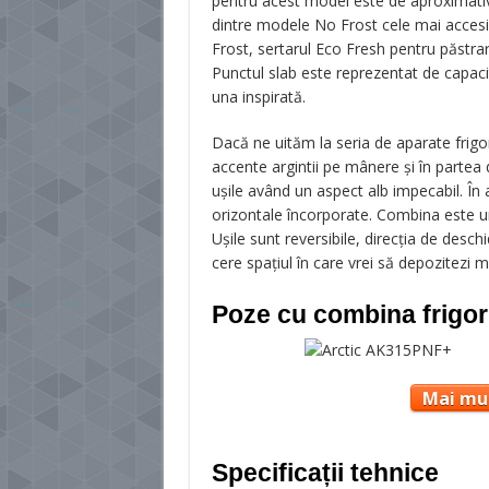
pentru acest model este de aproximat
dintre modele No Frost cele mai accesi
Frost, sertarul Eco Fresh pentru păstrare
Punctul slab este reprezentat de capac
una inspirată.
Dacă ne uităm la seria de aparate frigor
accente argintii pe mânere și în partea d
ușile având un aspect alb impecabil. În
orizontale încorporate. Combina este un
Ușile sunt reversibile, direcția de desc
cere spațiul în care vrei să depozitezi m
Poze cu combina frigor
Mai mul
Specificații tehnice