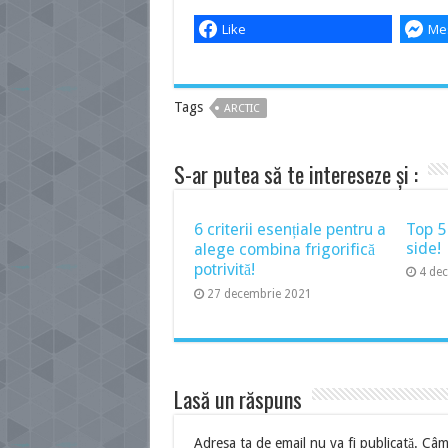
Like
Me
Tags
ARCTIC
S-ar putea să te intereseze și :
6 criterii esențiale pentru a
Top 5
side!
alege combina frigorifică
potrivită!
4 de
27 decembrie 2021
Lasă un răspuns
Adresa ta de email nu va fi publicată.
Câmp