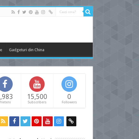
le
Gadgeturi din China
,983
15,500
0
Prieteni
Subscribers
Followers