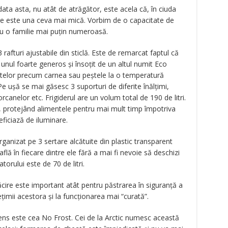
ata asta, nu atât de atrăgător, este acela că, în ciuda
re este una ceva mai mică. Vorbim de o capacitate de
tru o familie mai puțin numeroasă.
3 rafturi ajustabile din sticlă. Este de remarcat faptul că
 unul foarte generos și însoțit de un altul numit Eco
ntelor precum carnea sau peștele la o temperatură
Pe ușă se mai găsesc 3 suporturi de diferite înălțimi,
orcanelor etc. Frigiderul are un volum total de 190 de litri.
e, protejând alimentele pentru mai mult timp împotriva
eficiază de iluminare.
ganizat pe 3 sertare alcătuite din plastic transparent
află în fiecare dintre ele fără a mai fi nevoie să deschizi
orului este de 70 de litri.
 răcire este important atât pentru păstrarea în siguranță a
țimii acestora și la funcționarea mai “curată”.
ens este cea No Frost. Cei de la Arctic numesc această