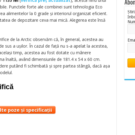
iv
1155
lei
(
verifică preț actualizat
)
, acesta fiind unul
Abon
bile. Punctele forte ale combinei sunt tehnologia Eco
Știr
a alimentelor la 0 grade și interiorul organizat eficient.
Inb
itatea de depozitare ceva mai mică. Alegerea este însă
Nu
ifice de la Arctic observăm că, în general, acestea au
Ema
e sus a ușilor. În cazul de față nu s-a apelat la acestea,
 același timp, acestea au fost dotate cu mânere
a înaltă, având dimensiunile de 181.4 x 54 x 60 cm.
hidere putând fi schimbată și spre partea stângă, dacă așa
odelul.
ifică
te poze și specificații