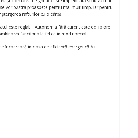
celași: formarea de gheață este împiedicată și nu va mai
se vor păstra proaspete pentru mai mult timp, iar pentru
 ștergerea rafturilor cu o cârpă.
tul este reglabil. Autonomia fără curent este de 16 ore
ombina va funcționa la fel ca în mod normal.
e încadrează în clasa de eficiență energetică A+.