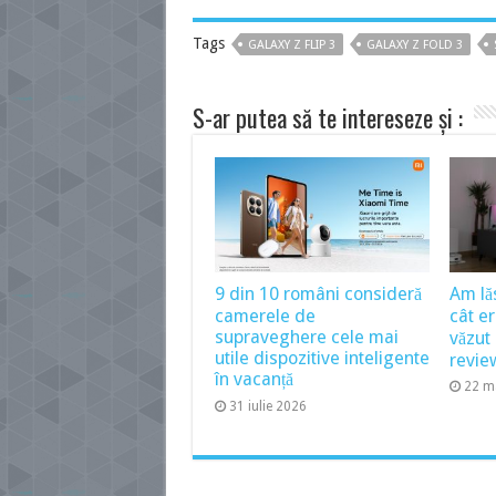
Tags
GALAXY Z FLIP 3
GALAXY Z FOLD 3
S-ar putea să te intereseze și :
9 din 10 români consideră
Am lă
camerele de
cât e
supraveghere cele mai
văzu
utile dispozitive inteligente
revie
în vacanță
22 m
31 iulie 2026