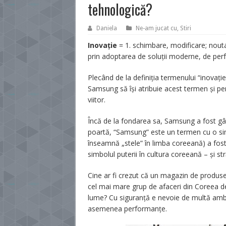
tehnologică?
Daniela
Ne-am jucat cu
,
Stiri
Inovație
= 1. schimbare, modificare; nouta
prin adoptarea de soluții moderne, de perf
Plecând de la definiția termenului “inovați
Samsung să își atribuie acest termen și pent
viitor.
Încă de la fondarea sa, Samsung a fost gân
poartă, “Samsung” este un termen cu o simb
înseamnă „stele” în limba coreeană) a fost a
simbolul puterii în cultura coreeană – și st
Cine ar fi crezut că un magazin de produse
cel mai mare grup de afaceri din Coreea de
lume? Cu siguranță e nevoie de multă ambi
asemenea performanțe.