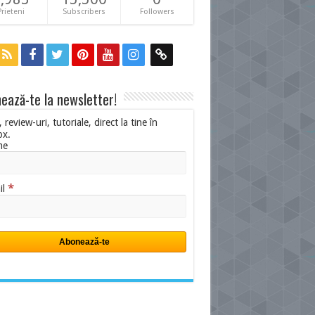
Prieteni
Subscribers
Followers
ează-te la newsletter!
i, review-uri, tutoriale, direct la tine în
ox.
me
*
il