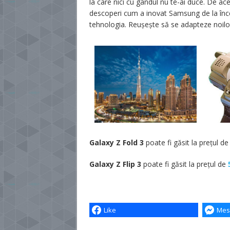
la care nici cu gândul nu te-ai duce. De ace
descoperi cum a inovat Samsung de la începu
tehnologia. Reușește să se adapteze noilo
Galaxy Z Fold 3
poate fi găsit la prețul d
Galaxy Z Flip 3
poate fi găsit la prețul de
Like
Mes