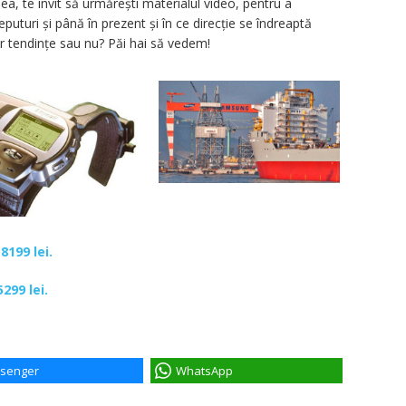
ea, te invit să urmărești materialul video, pentru a
turi și până în prezent și în ce direcție se îndreaptă
r tendințe sau nu? Păi hai să vedem!
e
8199 lei.
5299 lei.
senger
WhatsApp