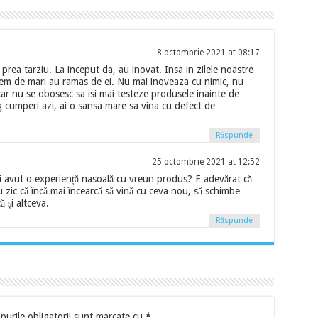
8 octombrie 2021 at 08:17
 prea tarziu. La inceput da, au inovat. Insa in zilele noastre
rem de mari au ramas de ei. Nu mai inoveaza cu nimic, nu
ar nu se obosesc sa isi mai testeze produsele inainte de
g cumperi azi, ai o sansa mare sa vina cu defect de
Răspunde
25 octombrie 2021 at 12:52
i avut o experiență nasoală cu vreun produs? E adevărat că
u zic că încă mai încearcă să vină cu ceva nou, să schimbe
ă și altceva.
Răspunde
urile obligatorii sunt marcate cu
*