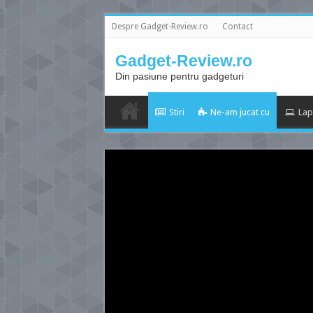
Despre Gadget-Review.ro
Contact
Gadget-Review.ro
Din pasiune pentru gadgeturi
Stiri
Ne-am jucat cu
Lap