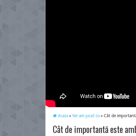
Acasă
»
Ne-am jucat cu
»
Cât de important
Cât de importantă este am