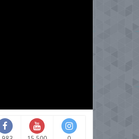
,983
15,500
0