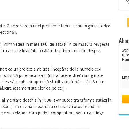
te. 2. rezolvare a unei probleme tehnice sau organizatorice
ecționări.
Abon
e”, vom vedea în materialul de astăzi, în ce măsură reușește
ru asta te invit într-o călătorie printre amintiri despre
Știr
Inb
Nu
dit ca un proiect ambițios. Începând de la numele ce-l
olistică puternică: Sam (în traducere „trei”) sung (care
Ema
les să inspire deopotrivă stabilitate, forță – căci 3 este
rălucire (asemeni stelelor de pe cer).
 alimentare deschis în 1938, s-ar putea transforma astăzi în
 Sud și să devină al patrulea cel mai valoros brand din
ție și o viziune cum puține companii au, pentru a atinge