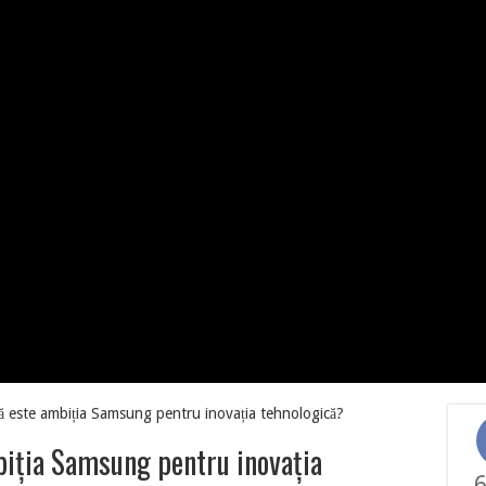
ă este ambiția Samsung pentru inovația tehnologică?
biția Samsung pentru inovația
6