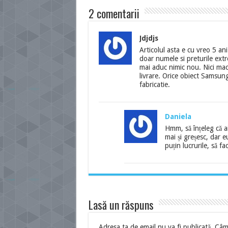
2 comentarii
Jdjdjs
Articolul asta e cu vreo 5 ani
doar numele si preturile ext
mai aduc nimic nou. Nici mac
livrare. Orice obiect Samsun
fabricatie.
Daniela
Hmm, să înțeleg că a
mai și greșesc, dar e
puțin lucrurile, să fac
Lasă un răspuns
Adresa ta de email nu va fi publicată.
Câmp