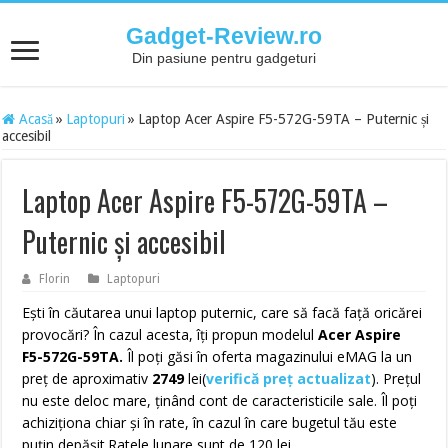
Gadget-Review.ro
Din pasiune pentru gadgeturi
Acasă
»
Laptopuri
»
Laptop Acer Aspire F5-572G-59TA – Puternic și
accesibil
Laptop Acer Aspire F5-572G-59TA –
Puternic și accesibil
Florin
Laptopuri
Ești în căutarea unui laptop puternic, care să facă față oricărei
provocări? În cazul acesta, îți propun modelul
Acer Aspire
F5-572G-59TA.
Îl poți găsi în oferta magazinului eMAG la un
preț de aproximativ
2749
lei(
verifică preț actualizat
)
. Prețul
nu este deloc mare, ținând cont de caracteristicile sale. Îl poți
achiziționa chiar și în rate, în cazul în care bugetul tău este
puțin depășit.Ratele lunare sunt de 120 lei.