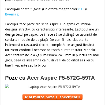
Laptop-ul poate fi găsit și în oferta magazinelor
Cel
și
Evomag
.
Laptopul face parte din seria Aspire F, o gamă ce îmbină
designul atractiv, cu caracteristici interesante. Laptopul are un
design textil pe capac, ce îl face să se distingă cu ușurință de
celelalte modele de pe piață. De cum îi ridici clapeta, te
întâmpină o tastatură chiclet, completă, ce asigură fiecărui
utilizator confortul necesar pe toată durata tastării. Modelul
Acer cântărește 2,4 kg și măsoară 24,9 mm în punctul cel mai
gros, ceea ce înseamnă că nu îți va fi deloc dificil să îl iei cu
tine în vacanțe sau la birou.
Poze cu
Acer Aspire F5-572G-59TA
Mai multe poze și specificații