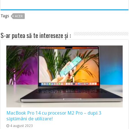
Tags
ACER
S-ar putea să te intereseze și :
MacBook Pro 14 cu procesor M2 Pro – după 3
săptămâni de utilizare!
4 august 2023