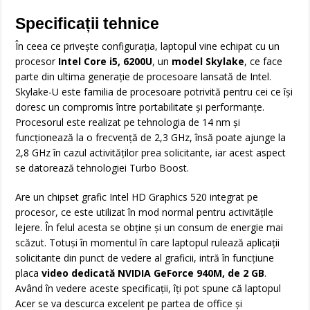
Specificații tehnice
În ceea ce privește configurația, laptopul vine echipat cu un
procesor
Intel Core i5, 6200U
, un
model Skylake
, ce face
parte din ultima generație de procesoare lansată de Intel.
Skylake-U este familia de procesoare potrivită pentru cei ce își
doresc un compromis între portabilitate și performanțe.
Procesorul este realizat pe tehnologia de 14 nm și
funcționează la o frecvență de 2,3 GHz, însă poate ajunge la
2,8 GHz în cazul activităților prea solicitante, iar acest aspect
se datorează tehnologiei Turbo Boost.
Are un chipset grafic Intel HD Graphics 520 integrat pe
procesor, ce este utilizat în mod normal pentru activitățile
lejere. În felul acesta se obține și un consum de energie mai
scăzut. Totuși în momentul în care laptopul rulează aplicații
solicitante din punct de vedere al graficii, intră în funcțiune
placa
video dedicată NVIDIA GeForce 940M, de 2 GB
.
Având în vedere aceste specificații, îți pot spune că laptopul
Acer se va descurca excelent pe partea de office și