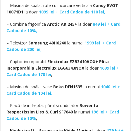
– Masina de spalat rufe cu incarcare verticala
Candy EVOT
10071D1
la doar
1099 lei
+
Card Cadou de 110 lei
,
– Combina frigorifica
Arctic AK 245+
la doar
849 lei
+
Card
Cadou de 10%,
– Televizor
Samsung 40H6240
la numai
1999 lei
+
Card
Cadou de 200 lei,
– Cuptor încorporabil
Electrolux EZB3410AOX+ Plita
incorporabila Electrolux EGG6343NOX
la doar
1699 lei
+
Card Cadou de 170 lei
,
– Mașina de spălat vase
Beko DFN1535
la numai
1040 lei +
Card Cadou de 104 lei
,
– Placă de îndreptat părul si ondulator
Rowenta
Respectissim Liss & Curl SF7640
la numai
196 lei + Card
Cadou de 10%
,
–
Kinderkraft – Scaun auto Kiddy Marina
la doar
179 lei +