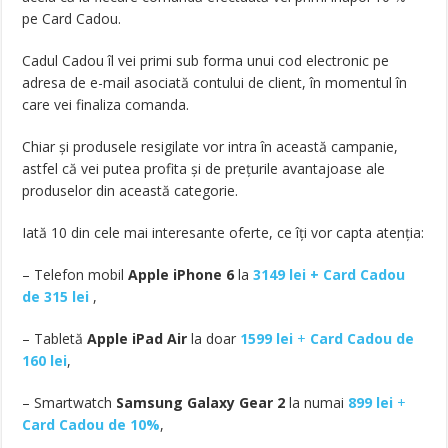
pe Card Cadou.
Cadul Cadou îl vei primi sub forma unui cod electronic pe
adresa de e-mail asociată contului de client, în momentul în
care vei finaliza comanda.
Chiar și produsele resigilate vor intra în această campanie,
astfel că vei putea profita și de prețurile avantajoase ale
produselor din această categorie.
Iată 10 din cele mai interesante oferte, ce îți vor capta atenția:
– Telefon mobil
Apple iPhone 6
la
3149 lei + Card Cadou
de 315 lei
,
– Tabletă
Apple iPad Air
la doar
1599 lei
+
Card Cadou de
160 lei
,
– Smartwatch
Samsung Galaxy G
e
ar 2
la numai
899 lei
+
Card Cadou de 10%
,