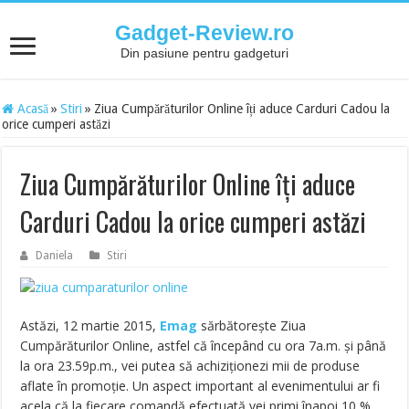
Gadget-Review.ro
Din pasiune pentru gadgeturi
Acasă
»
Stiri
»
Ziua Cumpărăturilor Online îți aduce Carduri Cadou la
orice cumperi astăzi
Ziua Cumpărăturilor Online îți aduce
Carduri Cadou la orice cumperi astăzi
Daniela
Stiri
Astăzi, 12 martie 2015,
Emag
sărbătorește Ziua
Cumpărăturilor Online, astfel că începând cu ora 7a.m. și până
la ora 23.59p.m., vei putea să achiziționezi mii de produse
aflate în promoție. Un aspect important al evenimentului ar fi
acela că la fiecare comandă efectuată vei primi înapoi 10 %