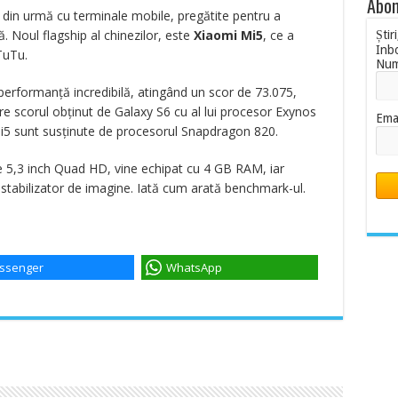
Abon
din urmă cu terminale mobile, pregătite pentru a
. Noul flagship al chinezilor, este
Xiaomi Mi5
, ce a
Știr
Inb
TuTu.
Nu
 performanță incredibilă, atingând un scor de 73.075,
e scorul obținut de Galaxy S6 cu al lui procesor Exynos
Ema
5 sunt susținute de procesorul Snapdragon 820.
 5,3 inch Quad HD, vine echipat cu 4 GB RAM, iar
stabilizator de imagine. Iată cum arată benchmark-ul.
ssenger
WhatsApp