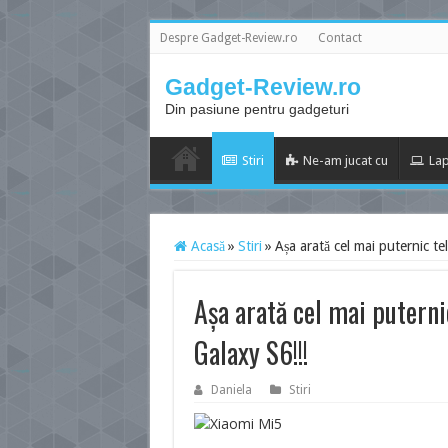
Despre Gadget-Review.ro
Contact
Gadget-Review.ro
Din pasiune pentru gadgeturi
Stiri
Ne-am jucat cu
Lap
Acasă
»
Stiri
»
Așa arată cel mai puternic te
Așa arată cel mai puternic
Galaxy S6!!!
Daniela
Stiri