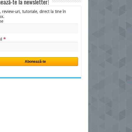
ează-te la newsletter!
i, review-uri, tutoriale, direct la tine în
ox.
me
*
il