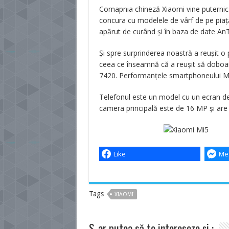
Comapnia chineză Xiaomi vine puternic 
concura cu modelele de vârf de pe piață
apărut de curând și în baza de date An
Și spre surprinderea noastră a reușit o
ceea ce înseamnă că a reușit să doboar
7420. Performanțele smartphoneului Mi
Telefonul este un model cu un ecran de
camera principală este de 16 MP și are 
Like
Me
Tags
XIAOMI
S-ar putea să te intereseze și :