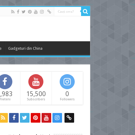
e
Gadgeturi din China
,983
15,500
0
Prieteni
Subscribers
Followers