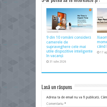
9 din 10 români consideră
Xiaom
momen
camerele de
când î
supraveghere cele mai
utile dispozitive inteligente
17 ap
în vacanță
31 iulie 2026
Lasă un răspuns
Adresa ta de email nu va fi publicată.
Câmp
Comentariu
*