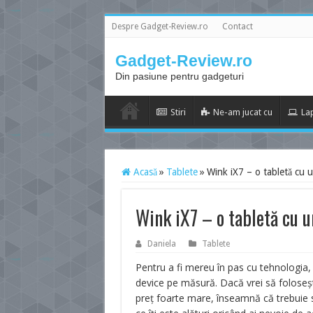
Despre Gadget-Review.ro
Contact
Gadget-Review.ro
Din pasiune pentru gadgeturi
Stiri
Ne-am jucat cu
La
Acasă
»
Tablete
»
Wink iX7 – o tabletă cu u
Wink iX7 – o tabletă cu u
Daniela
Tablete
Pentru a fi mereu în pas cu tehnologia, d
device pe măsură. Dacă vrei să foloseşt
preţ foarte mare, înseamnă că trebuie să