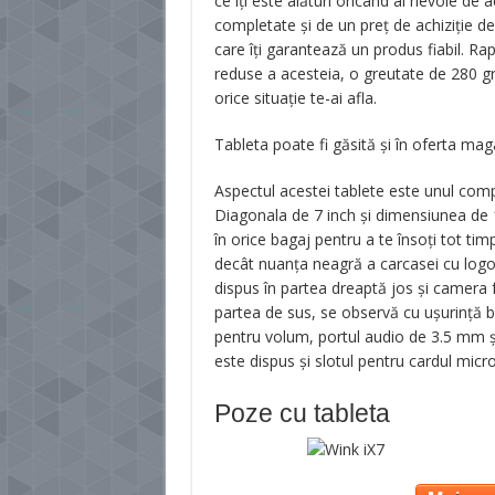
ce îţi este alături oricând ai nevoie de
completate şi de un preţ de achiziţie d
care îţi garantează un produs fiabil. Rap
reduse a acesteia, o greutate de 280 gra
orice situaţie te-ai afla.
Tableta poate fi găsită și în oferta mag
Aspectul acestei tablete este unul compa
Diagonala de 7 inch şi dimensiunea de 1
în orice bagaj pentru a te însoţi tot tim
decât nuanţa neagră a carcasei cu logo-u
dispus în partea dreaptă jos şi camera f
partea de sus, se observă cu uşurinţă bu
pentru volum, portul audio de 3.5 mm ş
este dispus şi slotul pentru cardul mic
Poze cu tableta