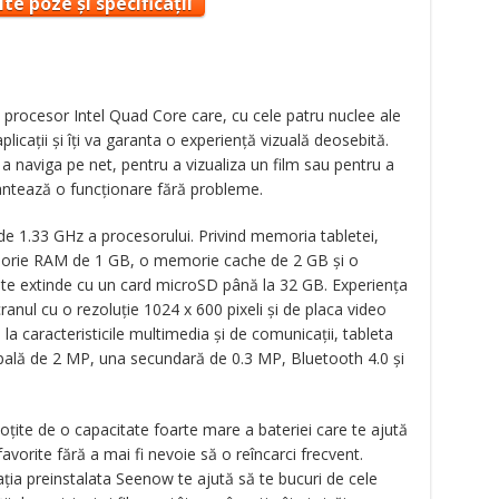
te poze și specificații
 procesor Intel Quad Core care, cu cele patru nuclee ale
licaţii şi îţi va garanta o experienţă vizuală deosebită.
 a naviga pe net, pentru a vizualiza un film sau pentru a
arantează o funcţionare fără probleme.
de 1.33 GHz a procesorului. Privind memoria tabletei,
morie RAM de 1 GB, o memorie cache de 2 GB şi o
e extinde cu un card microSD până la 32 GB. Experienţa
anul cu o rezoluţie 1024 x 600 pixeli şi de placa video
a caracteristicile multimedia şi de comunicaţii, tableta
pală de 2 MP, una secundară de 0.3 MP, Bluetooth 4.0 şi
oţite de o capacitate foarte mare a bateriei care te ajută
 favorite fără a mai fi nevoie să o reîncarci frecvent.
ţia preinstalata Seenow te ajută să te bucuri de cele