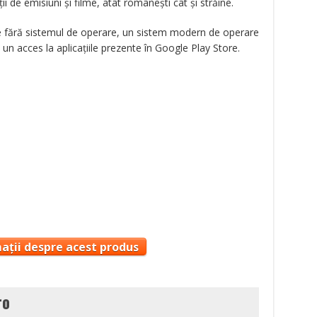
ii de emisiuni şi filme, atât româneşti cât şi străine.
ile fără sistemul de operare, un sistem modern de operare
 un acces la aplicaţiile prezente în Google Play Store.
ații despre acest produs
ro