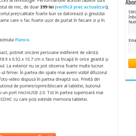
 acces la tehnologie. Performanţele acestei tablete sunt
Abon
estul de mic, de doar
399
lei
(
verifică preț actualizat
)
,
Știr
ortul preţ/calitate foarte bun se datorează şi greutăţii
Inb
me care o fac foarte uşor de purtat în fiecare zi şi în
Nu
azinului
Flanco.
Ema
ct, potrivit oricărei persoane indiferent de vârstă.
8.9 x 0.92 x 10.7 cm o face să încapă în orice geantă şi
pul. La exterior nu se pot observa foarte multe lucruri
l firmei. În partea din spate mai avem vizibil difuzorul
oto-video dispusă în partea dreaptă sus. Privită din
tonul de pornire/oprire/blocare al tabletei, butonul
i un port microUSB 2.0. Tot în partea superioară mai
roSDHC cu care poţi extinde memoria tabletei.