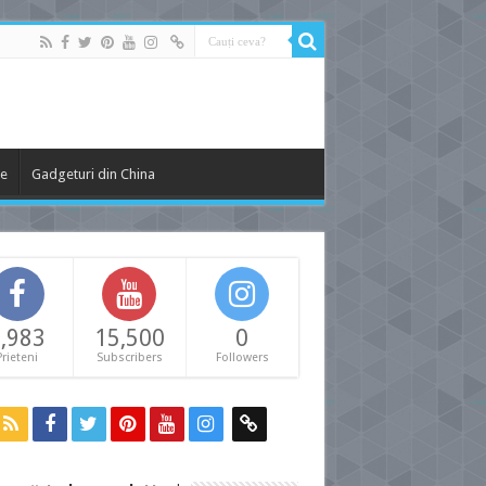
le
Gadgeturi din China
,983
15,500
0
Prieteni
Subscribers
Followers