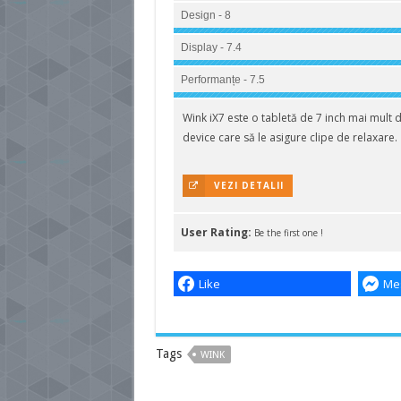
Design - 8
Display - 7.4
Performanțe - 7.5
Wink iX7 este o tabletă de 7 inch mai mult d
device care să le asigure clipe de relaxare.
VEZI DETALII
User Rating:
Be the first one !
Like
Me
Tags
WINK