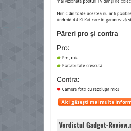
mai vizionate posturi TV dar şi de colecţ
Nimic din toate acestea nu ar fi posib
Android 4.4 KitKat care îţi garantează şi
Păreri pro şi contra
Pro:
Preţ mic
Portabilitate crescută
Contra:
Camere foto cu rezoluţia mică
Aici găsești mai multe inform
Verdictul Gadget-Review.