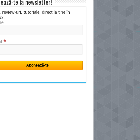
ează-te la newsletter!
i, review-uri, tutoriale, direct la tine în
ox.
me
*
il