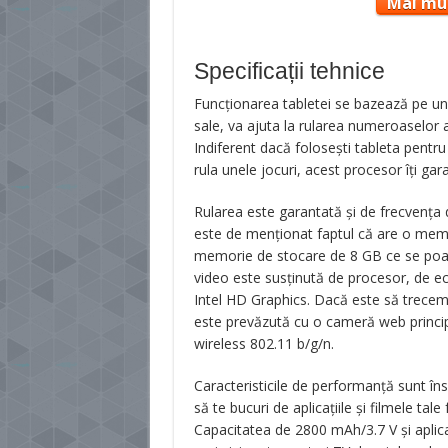
Mai mul
Specificații tehnice
Funcţionarea tabletei se bazează pe un
sale, va ajuta la rularea numeroaselor ap
Indiferent dacă foloseşti tableta pentru
rula unele jocuri, acest procesor îţi g
Rularea este garantată şi de frecvenţa 
este de menţionat faptul că are o me
memorie de stocare de 8 GB ce se poat
video este susţinută de procesor, de ecr
Intel HD Graphics. Dacă este să trecem l
este prevăzută cu o cameră web princi
wireless 802.11 b/g/n.
Caracteristicile de performanţă sunt îns
să te bucuri de aplicaţiile şi filmele tale
Capacitatea de 2800 mAh/3.7 V şi aplica