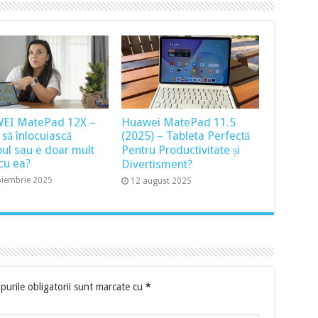
EI MatePad 12X –
Huawei MatePad 11.5
 să înlocuiască
(2025) – Tableta Perfectă
pul sau e doar mult
Pentru Productivitate și
cu ea?
Divertisment?
oiembrie 2025
12 august 2025
urile obligatorii sunt marcate cu
*