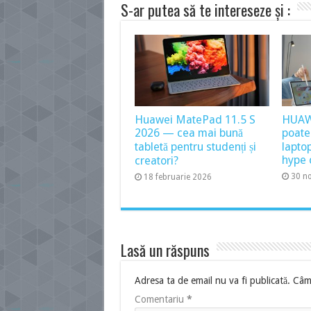
S-ar putea să te intereseze și :
Huawei MatePad 11.5 S
HUAW
2026 — cea mai bună
poate
tabletă pentru studenți și
lapto
hype 
creatori?
30 n
18 februarie 2026
Lasă un răspuns
Adresa ta de email nu va fi publicată.
Câmp
Comentariu
*