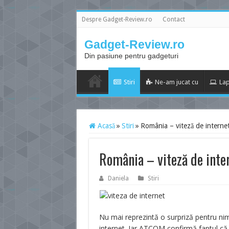
Despre Gadget-Review.ro
Contact
Gadget-Review.ro
Din pasiune pentru gadgeturi
Stiri
Ne-am jucat cu
Lap
Acasă
»
Stiri
»
România – viteză de internet
România – viteză de inter
Daniela
Stiri
Nu mai reprezintă o surpriză pentru nim
internet. Iar ATCOM confirmă faptul că