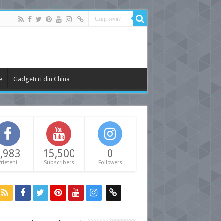
e
Gadgeturi din China
,983
15,500
0
Prieteni
Subscribers
Followers