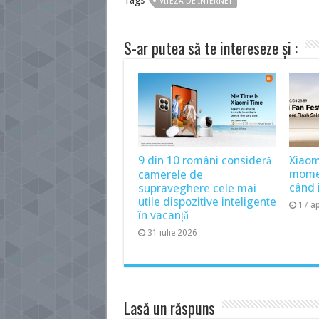
Tags
VITEZA DE INTERNET
S-ar putea să te intereseze și :
9 din 10 români consideră
Xiaom
momen
camerele de
când î
supraveghere cele mai
utile dispozitive inteligente
17 ap
în vacanță
31 iulie 2026
Lasă un răspuns