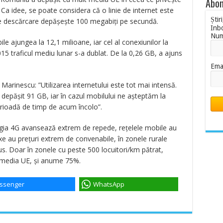
Abon
. Ca idee, se poate considera că o linie de internet este
Știr
 de descărcare depășește 100 megabiți pe secundă.
Inb
Nu
e ajungea la 12,1 milioane, iar cel al conexiunilor la
015 traficul mediu lunar s-a dublat. De la 0,26 GB, a ajuns
Ema
rinescu: ”Utilizarea internetului este tot mai intensă.
e a depăşit 91 GB, iar în cazul mobilului ne aşteptăm la
erioadă de timp de acum încolo”.
ogia 4G avansează extrem de repede, rețelele mobile au
ixe au prețuri extrem de convenabile, în zonele rurale
s. Doar în zonele cu peste 500 locuitori/km pătrat,
e media UE, și anume 75%.
ssenger
WhatsApp