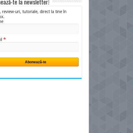
ează-te la newsletter!
i, review-uri, tutoriale, direct la tine în
ox.
me
*
il