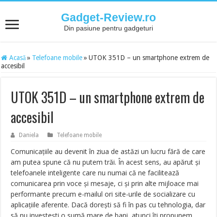
Gadget-Review.ro
Din pasiune pentru gadgeturi
Acasă
»
Telefoane mobile
»
UTOK 351D – un smartphone extrem de
accesibil
UTOK 351D – un smartphone extrem de
accesibil
Daniela
Telefoane mobile
Comunicaţiile au devenit în ziua de astăzi un lucru fără de care
am putea spune că nu putem trăi. În acest sens, au apărut şi
telefoanele inteligente care nu numai că ne facilitează
comunicarea prin voce şi mesaje, ci şi prin alte mijloace mai
performante precum e-mailul ori site-urile de socializare cu
aplicaţiile aferente. Dacă doreşti să fi în pas cu tehnologia, dar
să nu investeşti o sumă mare de bani, atunci îţi propunem