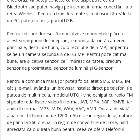
Bluetooth sau puteţi naviga pe internet în urma conectării la o
reţea Wireless. Pentru a transfera date şi mai uşor către/de la
un PC, puteţi folosi şi portul USB.
Pentru cei care doresc să imortalizeze momentele plăcute,
acest smartphone le îndeplineşte dorinţa datorită camerei
principale, destul de bună, cu o rezoluţie de 5 MP, iar pentru
selfie-uri camera secundară de 0.3 MP. Pentru poze cât mai
bune, are şi câţiva senzori ce îi măresc calitatea, precum
senzor de proximitate, senzor de lumină şi G-senzor.
Pentru a comunica mai uşor puteţi folosi atât SMS, MMS, IM
cât şi e-mail, având şi un browser instalat direct pe telefon. Pe
partea de multimedia, modelul UTOK vine echipat cu radio FM
şi poate reda fişiere video în format AVI, MP4, 3GP, RMVB, iar
audio în format MP3, MIDI, WAV, AAC, AMR. Durata de viaţă
a bateriei Lithium Ion de 1200 mAh este în regim de aşteptare
de până la 360 ore, iar în regim de convorbire de 5 ore, fiind
apreciată ca o durată bună pentru ceea ce oferă telefonul.