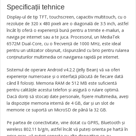
Specificații tehnice
Display-ul de tip TFT, touchscreen, capacitiv multitouch, cu o
rezoluţie de 320 x 480 pixeli are o diagonală de 3.5 inch, astfel
încât îţi oferă o experienţă bună pentru a trimite e-mailuri, a
naviga pe internet sau a te juca. Procesorul, un MediaTek
6572M Dual-Core, cu o frecvenţă de 1000 MHz, este ideal
pentru un utilizator obişnuit, răspunzând cu brio pentru rularea
conţinuturilor multimedia ori navigarea rapidă pe internet.
Sistemul de operare Android v4.2.2 (Jelly Bean) vă va oferi
experienţe numeroase şi o interfaţă plăcută de fiecare dată
când îl folosiţi. Memoria RAM de 512 MB este suficientă
pentru calităţile acestui telefon şi asigură o rulare optimă.
Dacă doriţi să stocaţi date personale, fişiere multimedia, aveţi
la dispoziţie memoria internă de 4 GB, dar şi un slot de
memorie ce suportă un MicroSD de până la 32 GB.
Pe partea de conectivitate, vine dotat cu GPRS, Bluetooth şi
wireless 802.11 b/g/n, astfel încât vă puteţi orienta pe hartă în
orice oraş, vă puteţi conecta cu alte dispozitive ce au