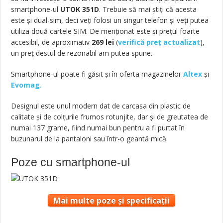
smartphone-ul
UTOK 351D
. Trebuie să mai ştiţi că acesta
este şi dual-sim, deci veţi folosi un singur telefon şi veţi putea
utiliza două cartele SIM. De menţionat este şi preţul foarte
accesibil, de aproximativ
269
lei
(
verifică preț actualizat
),
un preţ destul de rezonabil am putea spune.
Smartphone-ul poate fi găsit și în oferta magazinelor
Altex
și
Evomag.
Designul este unul modern dat de carcasa din plastic de
calitate şi de colţurile frumos rotunjite, dar şi de greutatea de
numai 137 grame, fiind numai bun pentru a fi purtat în
buzunarul de la pantaloni sau într-o geantă mică.
Poze cu smartphone-ul
Mai multe poze și specificații