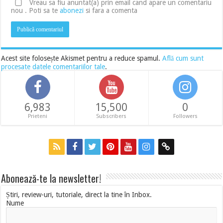
Vreau sa fiu anuntat(a) prin email cand apare un comentariu
nou . Poti sa te
abonezi
si fara a comenta
Acest site folosește Akismet pentru a reduce spamul.
Află cum sunt
procesate datele comentariilor tale
.
6,983
15,500
0
Prieteni
Subscribers
Followers
Abonează-te la newsletter!
Știri, review-uri, tutoriale, direct la tine în Inbox.
Nume