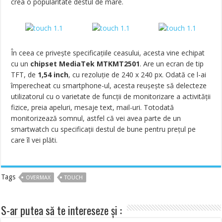
crea o popularitate destul de mare.
În ceea ce privește specificațiile ceasului, acesta vine echipat
cu un
chipset MediaTek MTKMT2501
. Are un ecran de tip
TFT, de
1,54 inch
, cu rezoluție de 240 x 240 px. Odată ce l-ai
împerecheat cu smartphone-ul, acesta reușește să delecteze
utilizatorul cu o varietate de funcții de monitorizare a activității
fizice, preia apeluri, mesaje text, mail-uri. Totodată
monitorizează somnul, astfel că vei avea parte de un
smartwatch cu specificații destul de bune pentru prețul pe
care îl vei plăti.
Tags
OVERMAX
TOUCH
S-ar putea să te intereseze și :