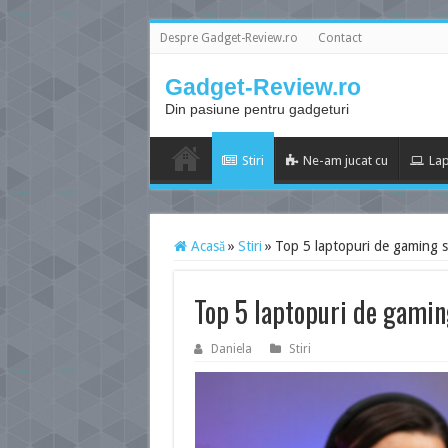
Despre Gadget-Review.ro
Contact
Gadget-Review.ro
Din pasiune pentru gadgeturi
Stiri
Ne-am jucat cu
Lap
Acasă
»
Stiri
»
Top 5 laptopuri de gaming s
Top 5 laptopuri de gamin
Daniela
Stiri