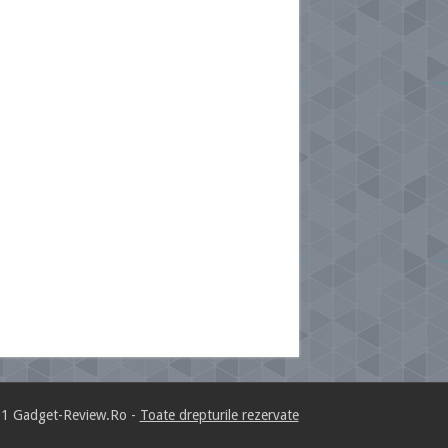
1 Gadget-Review.Ro -
Toate drepturile rezervate