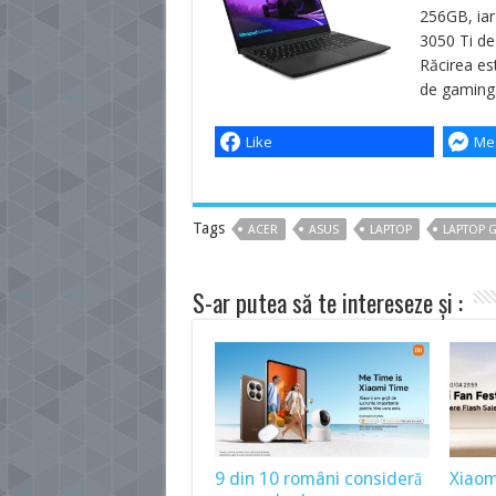
256GB, iar
3050 Ti de
Răcirea este
de gaming.
Like
Me
Tags
ACER
ASUS
LAPTOP
LAPTOP 
S-ar putea să te intereseze și :
9 din 10 români consideră
Xiaom