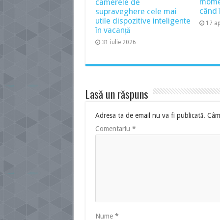
momen
camerele de
când î
supraveghere cele mai
utile dispozitive inteligente
17 ap
în vacanță
31 iulie 2026
Lasă un răspuns
Adresa ta de email nu va fi publicată.
Câmp
Comentariu
*
Nume
*