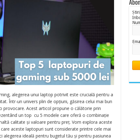
Abon
Știr
Inb
Nu
Ema
ng, alegerea unui laptop potrivit este crucială pentru a
at. Într-un univers plin de opțiuni, găsirea celui mai bun
o provocare. Acest articol propune o călătorie prin
rezentând un top cu 5 modele care oferă o combinație
naltă calitate și valoare pentru preț. Vom explora aceste
 care aceste laptopuri sunt considerate printre cele mai
ci alegerea ideală pentru bugetul tău și pentru pasiunea