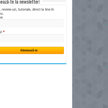
ează-te la newsletter!
i, review-uri, tutoriale, direct la tine în
ox.
me
*
il