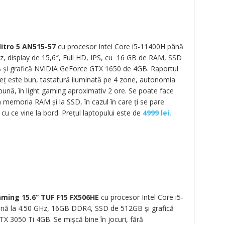
itro 5 AN515-57
cu procesor Intel Core i5-11400H până
z, display de 15,6″, Full HD, IPS, cu 16 GB de RAM, SSD
 și grafică NVIDIA GeForce GTX 1650 de 4GB. Raportul
reț este bun, tastatură iluminată pe 4 zone, autonomia
bună, în light gaming aproximativ 2 ore. Se poate face
 memoria RAM și la SSD, în cazul în care ți se pare
t cu ce vine la bord. Prețul laptopului este de
4999 lei.
ming 15.6” TUF F15 FX506HE
cu procesor Intel Core i5-
nă la 4.50 GHz, 16GB DDR4, SSD de 512GB și grafică
X 3050 Ti 4GB. Se mișcă bine în jocuri, fără