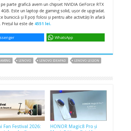
 pe parte grafică avem un chipset NVIDIA GeForce RTX
 4GB. Este un laptop de gaming solid, ușor de upgradat.
 bunicică și îl poți folosi și pentru alte activități în afară
 Prețul lui este de
4551 lei.
ssenger
WhatsApp
GAMING
LENOVO
LENOVO IDEAPAD
LENOVO LEGION
i Fan Festival 2026:
HONOR Magic8 Pro și