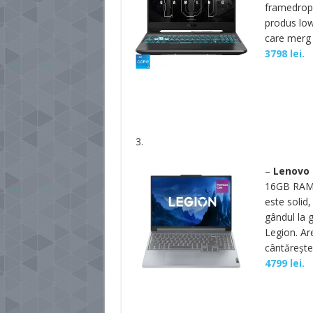
framedropu
produs low-
care merg 
3798 lei.
3.
–
Lenovo 
16GB RAM,
este solid
gândul la g
Legion. Ar
cântărește 
4799 lei.