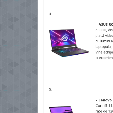
4.
–
ASUS RO
6800H, dis
placă vide
cu lumini R
laptopului,
Vine echip
o experienț
5.
–
Lenovo 
Core i5-11
rate de 12