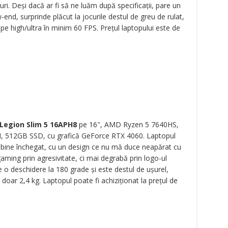
ri. Deși dacă ar fi să ne luăm după specificații, pare un
end, surprinde plăcut la jocurile destul de greu de rulat,
pe high/ultra în minim 60 FPS. Prețul laptopului este de
Legion Slim 5 16APH8
pe
16″, AMD Ryzen 5 7640HS,
 512GB SSD, cu grafică GeForce RTX 4060. Laptopul
, bine închegat, cu un design ce nu mă duce neapărat cu
aming prin agresivitate, ci mai degrabă prin logo-ul
e o deschidere la 180 grade și este destul de ușurel,
doar 2,4 kg. Laptopul poate fi achiziționat la prețul de