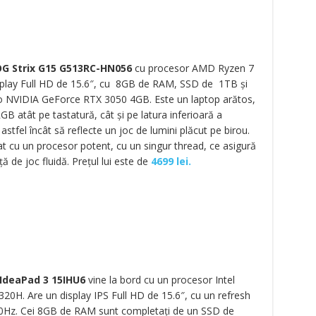
G Strix G15 G513RC-HN056
cu procesor AMD Ryzen 7
play Full HD de 15.6″, cu 8GB de RAM, SSD de 1TB și
o NVIDIA GeForce RTX 3050 4GB. Este un laptop arătos,
GB atât pe tastatură, cât și pe latura inferioară a
 astfel încât să reflecte un joc de lumini plăcut pe birou.
at cu un procesor potent, cu un singur thread, ce asigură
ă de joc fluidă. Prețul lui este de
4699 lei.
IdeaPad 3 15IHU6
vine la bord cu un procesor Intel
320H. Are un display IPS Full HD de 15.6″, cu un refresh
0Hz. Cei 8GB de RAM sunt completați de un SSD de