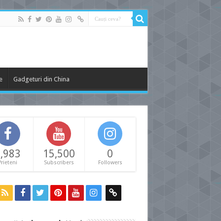
e
Gadgeturi din China
,983
15,500
0
Prieteni
Subscribers
Followers