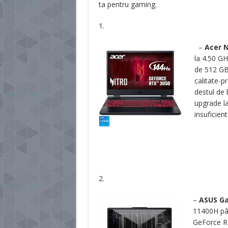
ta pentru gaming.
1.
–
Acer N
la 4.50 GH
de 512 GB
calitate-p
destul de 
upgrade la
insuficien
2.
–
ASUS Ga
11400H pâ
GeForce RT