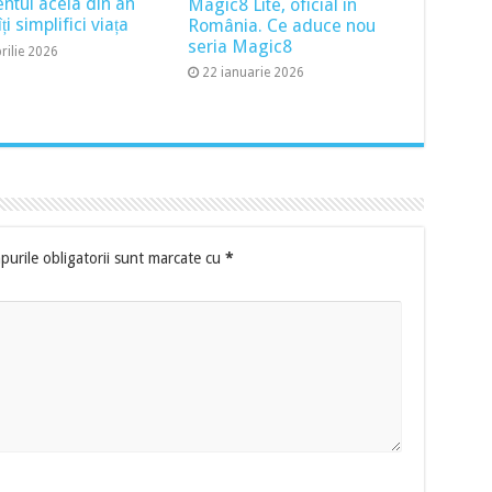
tul acela din an
Magic8 Lite, oficial în
ți simplifici viața
România. Ce aduce nou
seria Magic8
rilie 2026
22 ianuarie 2026
urile obligatorii sunt marcate cu
*