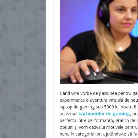
Când vine vorba de pasiunea pentru gami
experimenta o aventură virtuală de neuit
laptop de gaming sub 5000 lei poate fi 
universul
laptopurilor de gaming
, p
perfectă între performanță, grafică de î
opțiuni și vom dezvălui motivele pentru
bune în categoria lor, ajutându-te să fa