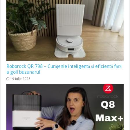
Roborock QR 798 – Curățenie inteligentă și eficientă fără
a goli buzunarul
19 iulie 2025