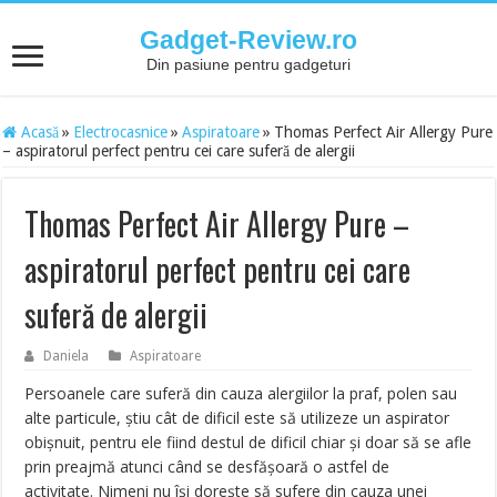
Gadget-Review.ro
Din pasiune pentru gadgeturi
Acasă
»
Electrocasnice
»
Aspiratoare
»
Thomas Perfect Air Allergy Pure
– aspiratorul perfect pentru cei care suferă de alergii
Thomas Perfect Air Allergy Pure –
aspiratorul perfect pentru cei care
suferă de alergii
Daniela
Aspiratoare
Persoanele care suferă din cauza alergiilor la praf, polen sau
alte particule, ştiu cât de dificil este să utilizeze un aspirator
obişnuit, pentru ele fiind destul de dificil chiar şi doar să se afle
prin preajmă atunci când se desfăşoară o astfel de
activitate. Nimeni nu îşi doreşte să sufere din cauza unei