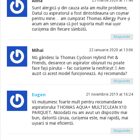
Alina
25 martie 2020 at 11:46
Sunt alergică și din cauza asta am multe probleme,
Datul cu aspiratorul a fost dintotdeauna un coșmar
pentru mine… am cumpărat Thomas Allergy Pure și
acum am senzația că pot suporta mult mai ușor
curățenia din fiecare sămbătă.
Răspunde
Mihai
22 ianuarie 2020 at 13:06
Mă gândesc la Thomas Cycloon Hybrid Pet &
Friends, deoarece un aspirator obișnuit nu poate
face față părului – fac curățenie la nesfrărșit  Am
auzit că acest model funcționează. Ați recomanda?
Răspunde
Eugen
21 noiembrie 2019 at 16:24
Vă mulțumesc foarte mult pentru recomandarea
aspiratorului THOMAS AQUA+ MULTICLEAN X10
PARQUET. Niciodată nu am avut un dispozitiv mai
bun, datorită căruia, curățenia este, mai rapidă, mai
ușoară si mai eficientă.
Răspunde