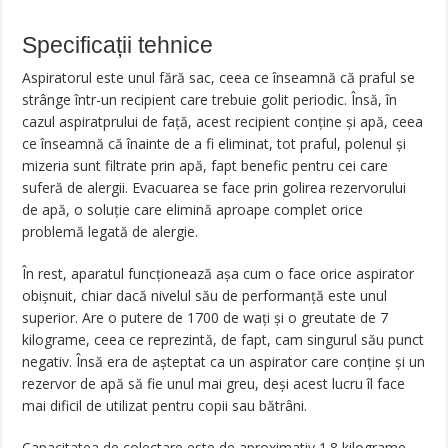
Specificații tehnice
Aspiratorul este unul fără sac, ceea ce înseamnă că praful se
strânge într-un recipient care trebuie golit periodic. Însă, în
cazul aspiratprului de față, acest recipient conţine şi apă, ceea
ce înseamnă că înainte de a fi eliminat, tot praful, polenul şi
mizeria sunt filtrate prin apă, fapt benefic pentru cei care
suferă de alergii. Evacuarea se face prin golirea rezervorului
de apă, o soluţie care elimină aproape complet orice
problemă legată de alergie.
În rest, aparatul funcţionează aşa cum o face orice aspirator
obişnuit, chiar dacă nivelul său de performanţă este unul
superior. Are o putere de 1700 de waţi şi o greutate de 7
kilograme, ceea ce reprezintă, de fapt, cam singurul său punct
negativ. Însă era de aşteptat ca un aspirator care conţine şi un
rezervor de apă să fie unul mai greu, deşi acest lucru îl face
mai dificil de utilizat pentru copii sau bătrâni.
Capacitatea de colectare este de aproximativ 1.8 kilograme,