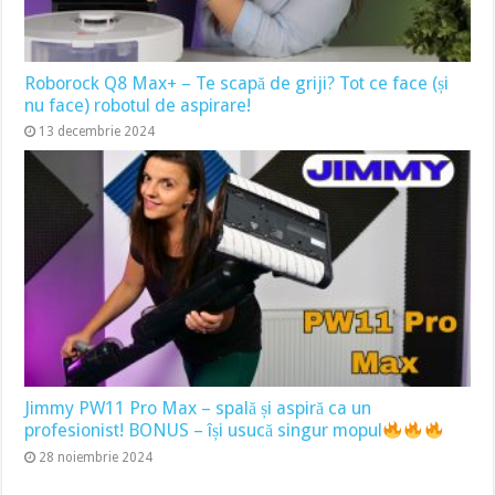
Roborock Q8 Max+ – Te scapă de griji? Tot ce face (și
nu face) robotul de aspirare!
13 decembrie 2024
Jimmy PW11 Pro Max – spală și aspiră ca un
profesionist! BONUS – își usucă singur mopul
28 noiembrie 2024