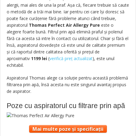
alergii, mai ales de una la praf. Aşa că, fiecare trebuie să caute
o metodă de a trăi mai bine. Iar pentru cei care îşi doresc să
poate face curăţenie fără probleme atunci când trebuie,
aspiratorul
Thomas Perfect Air Allergy Pure
este o
alegere foarte bună. Filtrul prin apă elimină praful şi polenul
fără ca acesta să intre în contact cu utilizatorul. Chiar şi fără el
însă, aspiratorul dovedeşte că este unul de calitate premium
şi că raportul dintre calitatea oferită şi preţul de
aproximativ
1199
lei
(
verifică preț actualizat
)
, este unul
echitabil.
Aspiratorul Thomas alege ca soluţie pentru această problemă
filtrarea prin apă, însă acesta nu este singurul avantaj propus
de aspirator.
Poze cu aspiratorul cu filtrare prin apă
Mai multe poze și specificații