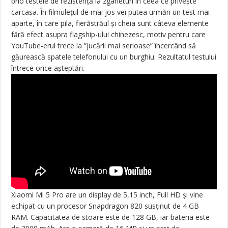
brio testele de rezistență la zgârieturi în ceea ce privește
carcasa. În filmulețul de mai jos vei putea urmări un test mai
aparte, în care pila, fierăstrăul și cheia sunt câteva elemente
fără efect asupra flagship-ului chinezesc, motiv pentru care
YouTube-erul trece la ”jucării mai serioase” încercând să
găurească spatele telefonului cu un burghiu. Rezultatul testului
întrece orice așteptări.
Xiaomi Mi 5 Pro are un display de 5,15 inch, Full HD și vine
echipat cu un procesor Snapdragon 820 susținut de 4 GB
RAM. Capacitatea de stoare este de 128 GB, iar bateria este