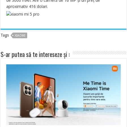
de 3000 mAh. Are o cameră de 16 MP și un preț de
aproximativ 416 dolari.
Tags
XIAOMI
S-ar putea să te intereseze și :