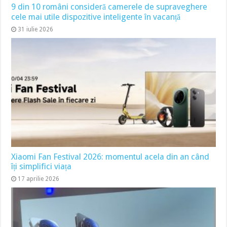
9 din 10 români consideră camerele de supraveghere
cele mai utile dispozitive inteligente în vacanță
31 iulie 2026
Xiaomi Fan Festival 2026: momentul acela din an când
îți simplifici viața
17 aprilie 2026