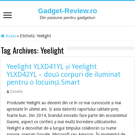
Gadget-Review.ro
Din pasiune pentru gadgeturi
Acasă
»
Etichetă:
Yeelight
Tag Archives:
Yeelight
Yeelight YLXD41YL și Yeelight
YLXD42YL – două corpuri de iluminat
pentru o locuință Smart
Daniela
Produsele Yeelight au devenit din ce în ce mai cunoscute și mai
apreciate în ultimii ani. Și asta datorită raportului calitate-preț
foarte bun. Din 2014, brandul inovativ face parte din ecosistemul
Xiaomi, aspect ce conferă și mai multă încredere utilizatorilor.
Yeelight a dezvoltat de-a lungul timpului colaborări cu nume
sonore, precum Google, Microsoft sau Amazon. În momentul de