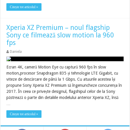
Citește tot articolul »
Xperia XZ Premium – noul flagship
Sony ce filmează slow motion la 960
fps
Daniela
Ecran 4K, cameră Motion Eye cu captură 960 fps în slow
motion,procesor Snapdragon 835 și tehnologie LTE Gigabit, cu
viteze de descărcare de până la 1 Gbps. Cu atuurile acestea își
propune Sony Xperia XZ Premium să îngenuncheze concurența în
2017. În ceea ce privește designul, flagshipul celor de la Sony
păstrează o parte din detaliile modelului anterior Xperia XZ, însă
…
Citește tot articolul »