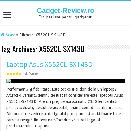
Gadget-Review.ro
Din pasiune pentru gadgeturi
Acasă
»
Etichetă:
X552CL-SX143D
Tag Archives:
X552CL-SX143D
Laptop Asus X552CL-SX143D
Daniela
Performanță și fiabilitate! Este tot ce ți-ai dori de la un laptop?
Atunci o variantă demnă de luat în considerare este laptopul Asus
X552CL-SX143D. Are un preț de aproximativ 2350 lei (verifică
preț actualizat), destul de accesibil, ținând cont de configurația sa.
Din punct de vedere al designului pot spune că arată foarte bine,
carcasa neagră fin texturată încadrează subtil logo-ul
producătorului. Dispune …