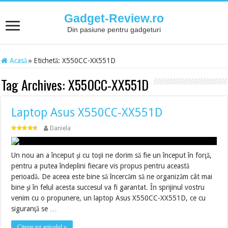
Gadget-Review.ro
Din pasiune pentru gadgeturi
Acasă
»
Etichetă:
X550CC-XX551D
Tag Archives:
X550CC-XX551D
Laptop Asus X550CC-XX551D
Daniela
Un nou an a început şi cu toţii ne dorim să fie un început în forţă,
pentru a putea îndeplini fiecare vis propus pentru această
perioadă. De aceea este bine să încercăm să ne organizăm cât mai
bine şi în felul acesta succesul va fi garantat. În sprijinul vostru
venim cu o propunere, un laptop Asus X550CC-XX551D, ce cu
siguranţă se …
Citește tot articolul »