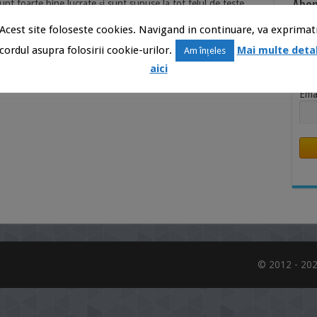
Abon
nt foarte bine lucrate şi sunt supuse la tot felul de teste
de calitatea acestora. Astăzi am ales să discutăm despre
Știr
Acest site foloseste cookies. Navigand in continuare, va exprimat
i design impresionează prin eleganţă şi fineţe. …
Inb
cordul asupra folosirii cookie-urilor.
Mai multe detal
Am înțeles
Nu
aici
Ema
© 2012 - 202