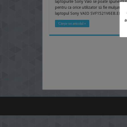
laptopurile Sony Vaio se poate spune că su
pentru ca orice utilizator să fie mulţumit 
laptopul Sony VAIO SVF1521V6EB.EE9. Ca ş
a
Citește tot articolul »