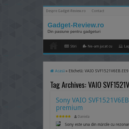
Despre Gadget-Review.ro
Contact
Gadget-Review.ro
Din pasiune pentru gadgeturi
Stiri
Ne-am jucat cu
La
Acasă
»
Etichetă:
VAIO SVF1521V6EB.EE9
Tag Archives:
VAIO SVF1521
Sony VAIO SVF1521V6EB.
premium
Daniela
Sony este una din mărcile cu rezonan