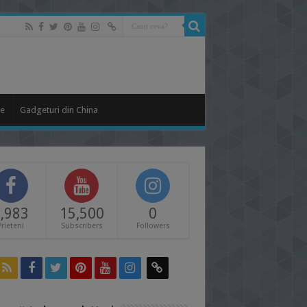
le
Gadgeturi din China
,983
15,500
0
Prieteni
Subscribers
Followers