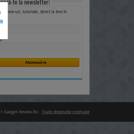
ează-te la newsletter!
i, review-uri, tutoriale, direct la tine în
i
ox.
ii
me
*
il
1 Gadget-Review.Ro -
Toate drepturile rezervate