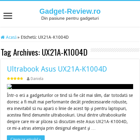
Gadget-Review.ro
Din pasiune pentru gadgeturi
Acasă
»
Etichetă:
UX21A-K1004D
Tag Archives:
UX21A-K1004D
Ultrabook Asus UX21A-K1004D
Daniela
Într-o eră a gadgeturilor ce tind să fie cât mai slim, dar totodată se
doresc a fi mult mai performante decât predecesoarele robuste,
era inevitabil să nu apară o linie de acest tip şi pentru laptopuri,
acestea fiind denumite ultrabookuri. Unul dintre ultrabookurile
despre care mi-ar plăcea să discutăm este Asus UX21A-K1004D,
ce mi-a atras atenţia prin designul elegant şi …
Citește tot articolul »