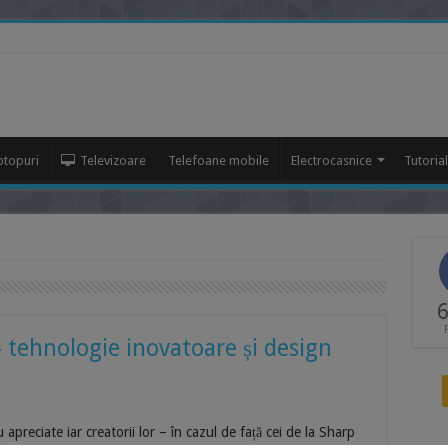
ptopuri
Televizoare
Telefoane mobile
Electrocasnice
Tutoria
6
tehnologie inovatoare și design
preciate iar creatorii lor – în cazul de față cei de la Sharp