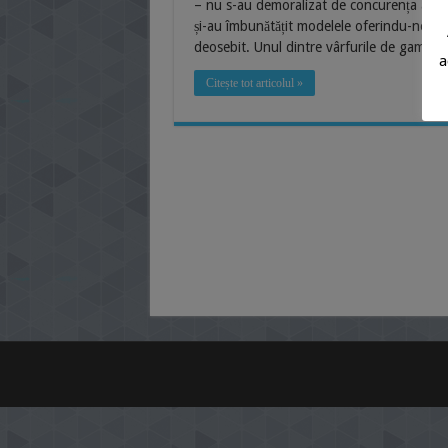
– nu s-au demoralizat de concurența acerbă 
și-au îmbunătățit modelele oferindu-ne, în 
deosebit. Unul dintre vârfurile de gamă a
a
Citește tot articolul »