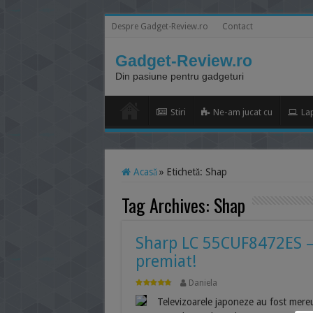
Despre Gadget-Review.ro
Contact
Gadget-Review.ro
Din pasiune pentru gadgeturi
Stiri
Ne-am jucat cu
La
Acasă
»
Etichetă:
Shap
Tag Archives:
Shap
Sharp LC 55CUF8472ES – 
premiat!
Daniela
Televizoarele japoneze au fost mereu a