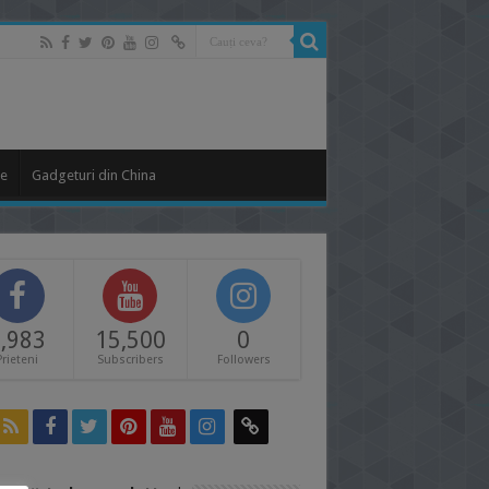
le
Gadgeturi din China
,983
15,500
0
Prieteni
Subscribers
Followers