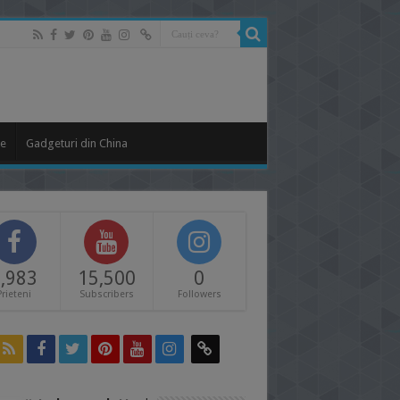
le
Gadgeturi din China
,983
15,500
0
Prieteni
Subscribers
Followers