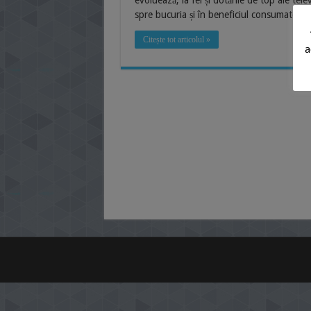
evoluează, la fel și dotările de top ale tel
spre bucuria și în beneficiul consumatorul
Citește tot articolul »
a