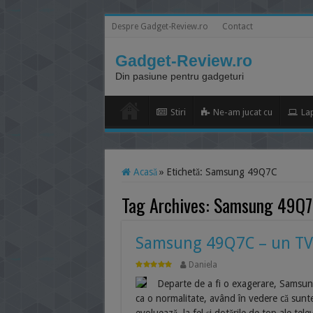
Despre Gadget-Review.ro
Contact
Gadget-Review.ro
Din pasiune pentru gadgeturi
Stiri
Ne-am jucat cu
La
Acasă
»
Etichetă:
Samsung 49Q7C
Tag Archives:
Samsung 49Q7
Samsung 49Q7C – un TV c
Daniela
Departe de a fi o exagerare, Samsun
ca o normalitate, având în vedere că sun