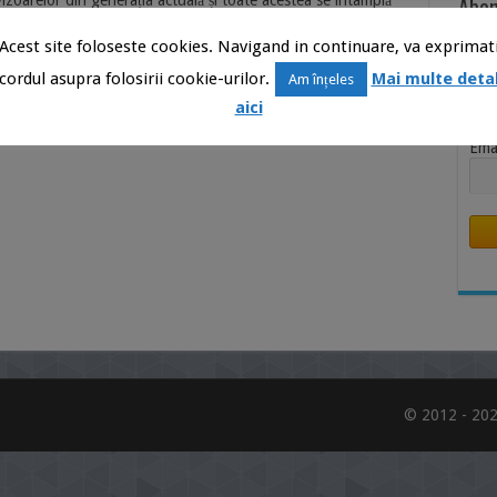
Abon
evizoarelor din generația actuală și toate acestea se întâmplă
ui fidel perfecțiunii. Sunt multe de …
Știr
Acest site foloseste cookies. Navigand in continuare, va exprimat
Inb
cordul asupra folosirii cookie-urilor.
Mai multe detal
Am înțeles
Nu
aici
Ema
© 2012 - 202