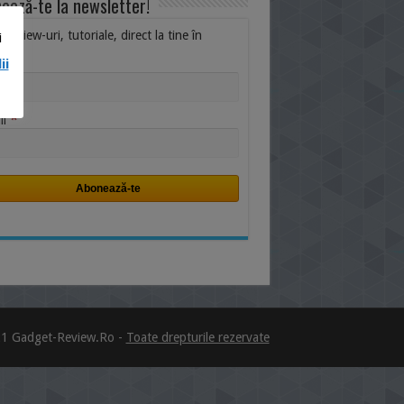
ează-te la newsletter!
i, review-uri, tutoriale, direct la tine în
i
ox.
ii
me
*
il
1 Gadget-Review.Ro -
Toate drepturile rezervate